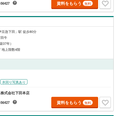
資料をもらう
-56427
無料
0
)
宮崎空港線
(
0
)
線
(
0
)
上越新幹線
(
0
)
線
(
0
)
北陸新幹線
(
0
)
伊豆急下田」駅 徒歩80分
線
(
0
)
北陸新幹線（JR西日本）
(
0
)
市田牛
幹線
(
0
)
（築37年）
 / 地上階数4階
地下鉄南北線
(
0
)
札幌市営地下鉄東西線
(
0
)
下鉄南北線
(
0
)
仙台市地下鉄東西線
(
0
)
ロ丸ノ内線
(
0
)
東京メトロ丸ノ内方南支線
(
0
)
水回り写真あり
ロ東西線
(
0
)
東京メトロ千代田線
(
0
)
ム株式会社下田本店
ロ半蔵門線
(
0
)
東京メトロ南北線
(
0
)
資料をもらう
-56427
無料
線
(
0
)
都営三田線
(
0
)
戸線
(
0
)
横浜市営地下鉄ブルーライン
(
0
)