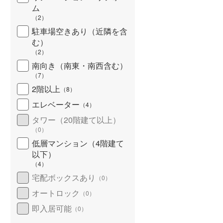
ム
北海道新幹線
(
0
)
（
2
）
山形新幹線
(
0
)
駐車場空きあり（近隣を含
む）
東海道新幹線
(
0
)
（
2
）
南向き（南東・南西含む）
九州新幹線
(
0
)
（
7
）
2階以上
（
8
）
エレベーター
（
4
）
札幌市営地下鉄東豊線
(
0
)
タワー（20階建て以上）
東京メトロ銀座線
(
0
)
（
0
）
低層マンション（4階建て
東京メトロ日比谷線
(
0
)
以下）
（
4
）
東京メトロ有楽町線
(
0
)
宅配ボックスあり
（
0
）
東京メトロ副都心線
(
0
)
オートロック
（
0
）
都営新宿線
(
0
)
即入居可能
（
0
）
横浜市営地下鉄グリーンライン
(
0
)