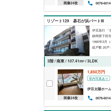
画像
24
枚
0078-6014
後藤寺線
(
東北新幹
リゾート129 碁石が浜パートIII
秋田新幹
伊豆急行 「
山陽新幹
静岡県下田
西九州新
1990年3月
総戸数 20戸
地下鉄
札幌市営
3階 / 南東 / 107.41m
/ 3LDK
2
仙台市地
1,850万円
東京メト
室内写真あり
東京メト
伊豆太陽ホー
東京メト
画像
24
枚
0078-6014
都営浅草
都営大江