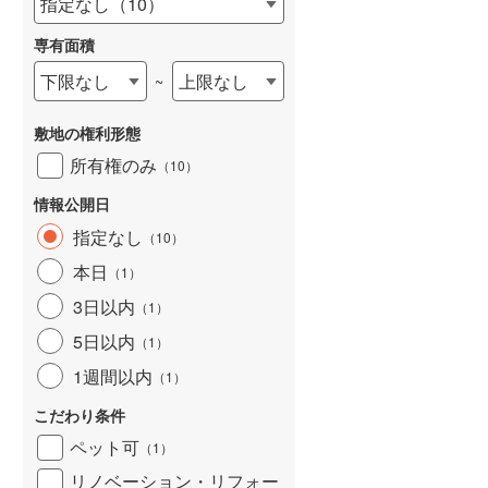
指定なし
（
10
）
和歌山線
(
0
)
専有面積
東西線
(
0
)
下限なし
上限なし
~
予讃線
(
0
)
詳しく見る
敷地の権利形態
高徳線
(
0
)
所有権のみ
（
10
）
牟岐線
(
0
)
情報公開日
山陽本線（JR九州）
(
0
)
指定なし
（
10
）
篠栗線
(
0
)
本日
（
1
）
3日以内
指宿枕崎線
(
0
)
（
1
）
5日以内
（
1
）
筑肥線
(
0
)
1週間以内
（
1
）
久大本線
(
0
)
こだわり条件
日田彦山線
(
0
)
ペット可
（
1
）
筑豊本線
(
0
)
リノベーション・リフォー