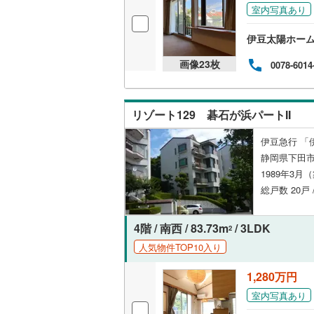
室内写真あり
越美北線
(
独立型キ
伊豆太陽ホー
氷見線
(
0
)
浴室
画像
23
枚
0078-6014
紀勢本線（
浴室乾燥
桜島線
(
0
)
リゾート129 碁石が浜パートII
バルコニー、
加古川線
(
伊豆急行 「
ルーフバ
赤穂線
(
0
)
静岡県下田
1989年3月
宇野線
(
0
)
収納
総戸数 20戸
福塩線
(
0
)
ウォーク
岩徳線
(
0
)
4階 / 南西 / 83.73m
/ 3LDK
（
0
）
2
人気物件TOP10入り
小野田線
(
販売、価格、
1,280万円
舞鶴線
(
0
)
即入居可
室内写真あり
木次線
(
0
)