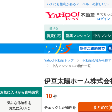
ハチにも権利がある？ ペルーの新しいルー
IDでもっ
ログイン
借りる
北海道
JR
北海道
函館本線
(
こだわり条件
リフォーム、
賃貸住宅
新築マンション
中古マンシ
石勝線
(
0
)
リノベー
東北
青森
（
2
）
根室本線
(
関東
東京
石北本線
(
Yahoo!不動産トップ
不動産会社から探す
共用設備
中古マンションの物件一覧
常磐線
(
0
)
宅配ボッ
信越・北陸
新潟
高崎線
(
0
)
伊豆太陽ホーム株式会
トランク
東海
愛知
両毛線
(
0
)
駐車場空
お気に入りから資料請求
10
件
烏山線
(
0
)
（
2
）
近畿
大阪
気になる物件を
石巻線
(
0
)
まとめて
チェックした物件を
お気に入りに
管理・管理規