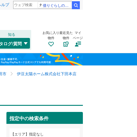
ヘルプ
借りぐらしのアリエッティ 耳をすませば
検索
お気に入り
最近見た
マイ
知る
物件
物件
ページ
千歳線
(
0
)
タログ/質問
日高本線
(
0
)
福島
宗谷本線
(
0
)
栃木
群馬
山梨
東北本線
(
0
)
田市
伊豆太陽ホーム株式会社下田本店
川越線
(
0
)
自転車置き場
（
1
）
吾妻線
(
0
)
バイク置き場
（
0
）
日光線
(
0
)
防犯カメラ
（
0
）
指定中の検索条件
仙石線
(
0
)
和歌山
大船渡線
(
0
)
エリア
指定なし