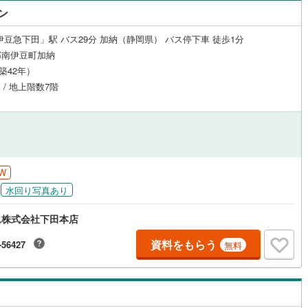
ン
営地下鉄東山線
(
0
)
名古屋市営地下鉄名城線
(
0
)
伊豆急下田」駅 バス29分 加納（静岡県） バス停下車 徒歩1分
営地下鉄桜通線
(
0
)
名古屋市営地下鉄上飯田線
(
0
)
郡南伊豆町加納
（築42年）
地下鉄烏丸線
(
0
)
京都市営地下鉄東西線
(
0
)
 / 地上階数7階
tro今里筋線
(
0
)
OsakaMetro御堂筋線
(
0
)
tro四つ橋線
(
0
)
OsakaMetro中央線
(
0
)
tro堺筋線
(
0
)
神戸市営地下鉄西神・山手線
(
0
)
W
下鉄空港線
(
0
)
福岡市地下鉄箱崎線
(
0
)
水回り写真あり
0
)
函館市電
(
0
)
ム株式会社下田本店
りび鉄道
(
0
)
わたらせ渓谷鐵道
(
0
)
資料をもらう
-56427
無料
行
(
0
)
会津鉄道
(
0
)
縦貫鉄道
(
0
)
しなの鉄道北しなの線
(
0
)