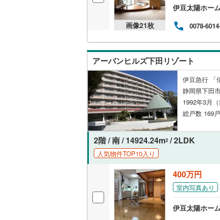
伊豆太陽ホー
オンライン対
桜井線
(
0
)
画像
21
枚
0078-6014
オンライ
阪和線
(
0
)
おおさか
オンライ
アーバンヒルズ下田リゾート
内子線
(
0
)
伊豆急行 「
鳴門線
(
0
)
静岡県下田
1992年3月
土讃線
(
0
)
総戸数 169
鹿児島本
三角線
(
0
)
2階 / 南 / 14924.24m
/ 2LDK
2
人気物件TOP10入り
長崎本線
(
400万円
佐世保線
(
室内写真あり
豊肥本線
(
伊豆太陽ホー
日南線
(
0
)