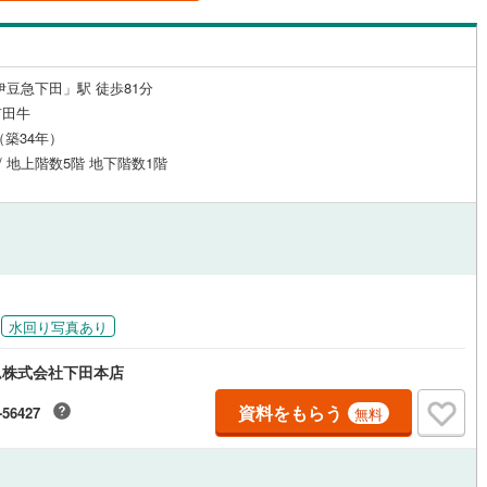
島根
岡山
広島
山口
釜石線
(
0
)
（
1
）
24時間有人管理
（
0
）
花輪線
(
0
)
香川
愛媛
高知
保存した条件を見る
建ち方、日当たり
伊豆急下田」駅 徒歩81分
磐越東線
(
0
)
市田牛
佐賀
長崎
熊本
大分
3
）
南向き（南東・南西含む）
陸羽東線
(
0
)
月（築34年）
（
7
）
 / 地上階数5階 地下階数1階
0
)
米坂線
(
0
)
戸なし
（
0
）
メゾネット
（
1
）
五能線
(
0
)
この条件で検索する
この条件で検索する
この条件で検索する
この条件で検索する
この条件で検索する
この条件で検索する
市区町村以下を選択
市区町村を選択す
駅を選択する
施工・品質・工法関連
0
)
白新線
(
0
)
越後線
(
0
)
（
0
）
免震構造
（
0
）
水回り写真あり
ライン（宇都宮～逗子）
湘南新宿ライン（前橋～小田原）
総戸数200以上）
タワー（20階建て以上）
（
0
）
(
0
)
ム株式会社下田本店
内房線
(
0
)
資料をもらう
-56427
無料
鹿島線
(
0
)
駅が始発駅
（
2
）
海まで2km以内
（
6
）
東海道本線
(
0
)