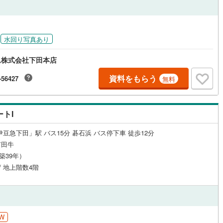
鶴見線
(
0
)
ルジュサービス
（
0
）
キッズルーム
根岸線
(
0
)
（
0
）
水回り写真あり
中央本線（JR東日本）
(
0
)
ム株式会社下田本店
0
)
八高線
(
0
)
資料をもらう
-56427
無料
0
）
オール電化
（
1
）
0
)
大糸線（JR東日本）
(
0
)
各駅停車）
(
0
)
埼京線
(
0
)
トI
全体
東海道本線（JR東海）
(
0
)
伊豆急下田」駅 バス15分 碁石浜 バス停下車 徒歩12分
リー住宅
（
0
）
市田牛
飯田線
(
0
)
（築39年）
高山本線（JR東海）
(
0
)
 / 地上階数4階
ダイニング15畳以上
JR東海）
(
0
)
紀勢本線（JR東海）
(
0
)
博多南線
(
0
)
W
R西日本）
(
0
)
北陸本線
(
0
)