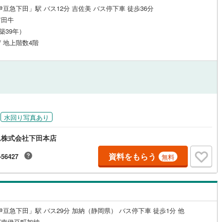
伊豆急下田」駅 バス12分 吉佐美 バス停下車 徒歩36分
道
(
0
)
北越急行ほくほく線
(
0
)
市田牛
（築39年）
て銀河鉄道
(
0
)
青い森鉄道
(
0
)
 / 地上階数4階
弘南線
(
0
)
弘南鉄道大鰐線
(
0
)
鉄道鳥海山ろく線
(
0
)
福島交通飯坂線
(
0
)
長野線
(
0
)
上田電鉄別所線
(
0
)
イトレール
(
0
)
関東鉄道竜ケ崎線
(
0
)
水回り写真あり
鉄道大洗鹿島線
(
0
)
ひたちなか海浜鉄道湊線
(
0
)
ム株式会社下田本店
0
)
千葉都市モノレール
(
0
)
資料をもらう
-56427
無料
鉄道上毛線
(
0
)
秩父鉄道
(
0
)
線
(
0
)
つくばエクスプレス
(
0
)
0
)
京成押上線
(
0
)
伊豆急下田」駅 バス29分 加納（静岡県） バス停下車 徒歩1分 他
線
(
0
)
京成千原線
(
0
)
郡南伊豆町加納