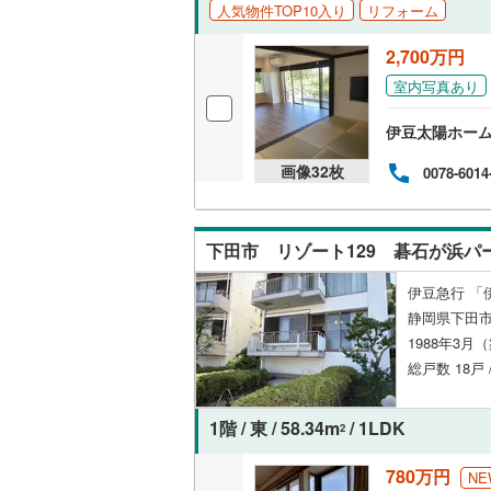
人気物件TOP10入り
リフォーム
共用施設
南武線
(
0
)
2,700万円
コンシェ
横浜線
(
0
)
室内写真あり
相模線
(
0
)
設備
伊豆太陽ホー
五日市線
(
画像
32
枚
0078-6014
床暖房
（
篠ノ井線
(
常磐線（
下田市 リゾート129 碁石が浜パー
間取り、居室
伊東線
(
0
)
伊豆急行 「
バリアフ
静岡県下田
身延線
(
0
)
1988年3月
LD
武豊線
(
0
)
総戸数 18戸
リビング
関西本線（
（
3
）
1階 / 東 / 58.34m
/ 1LDK
2
参宮線
(
0
)
780万円
NE
キッチン
大糸線（J