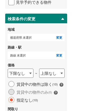
見学予約できる物件
ペ
武蔵野線
(
0
)
ー
ジ
ゲストルーム
横須賀線
(
0
)
（
0
）
に
検索条件の変更
保
青梅線
(
0
)
存
地域
す
小海線
(
0
)
る
都道府県 未選択
変更
ＴＶモニタ付インターホン
京浜東北線
(
0
)
（
0
）
路線・駅
総武線
(
0
)
路線 未選択
変更
御殿場線
(
0
)
価格
中央本線（JR東海）
(
0
)
下限なし
上限なし
~
太多線
(
0
)
賃貸中の物件は除く
(
10
)
名松線
(
0
)
賃貸中の物件のみ
(
0
)
東海道本線（JR西日本）
(
0
)
指定なし
(
10
)
小浜線
(
0
)
間取り