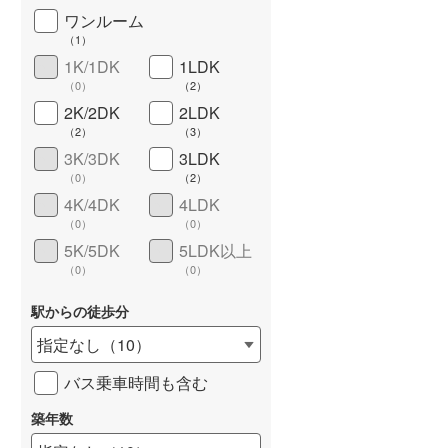
ワンルーム
城端線
(
0
)
（
1
）
関西本線（JR西日本）
(
0
)
1K/1DK
1LDK
（
0
）
（
2
）
大阪環状線
(
0
)
2K/2DK
2LDK
（
2
）
（
3
）
山陽本線（JR西日本）
(
0
)
3K/3DK
3LDK
姫新線
(
0
)
（
0
）
（
2
）
4K/4DK
4LDK
ワイドバルコニー
（
1
）
吉備線
(
0
)
（
0
）
（
0
）
5K/5DK
5LDK以上
芸備線
(
0
)
（
0
）
（
0
）
可部線
(
0
)
駅からの徒歩分
宇部線
(
0
)
指定なし
（
10
）
山陰本線
(
0
)
バス乗車時間も含む
境線
(
0
)
築年数
奈良線
(
0
)