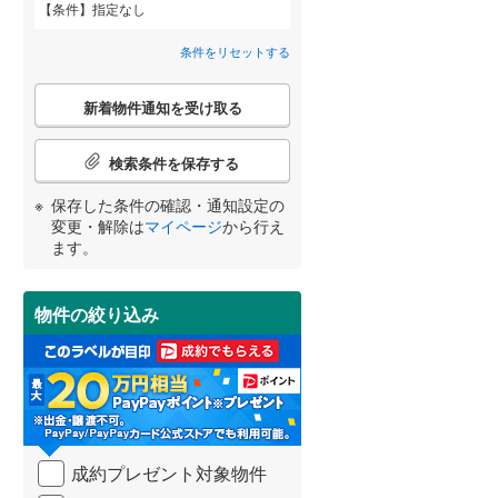
条件
指定なし
田沢湖線
(
0
)
条件をリセットする
八戸線
(
0
)
こ
磐越西線
(
0
)
新着物件通知を受け取る
の
宮崎
鹿児島
沖縄
2階以上
（
8
）
検
陸羽西線
(
0
)
索
検索条件を保存する
条
左沢線
(
0
)
件
最上階
（
1
）
保存した条件の確認・通知設定の
で
津軽線
(
0
)
変更・解除は
マイページ
から行え
する
る
条件をリセットする
条件をリセットする
条件をリセットする
条件をリセットする
条件をリセットする
条件をリセットする
通
ます。
信越本線
(
0
)
知
を
弥彦線
(
0
)
制震構造
（
0
）
受
物件の絞り込み
け
総武本線
(
0
)
低層マンション（4階建て以
取
る
下）
（
4
）
・
京葉線
(
0
)
条
件
久留里線
(
0
)
を
成約プレゼント対象物件
マ
小学校まで1km以内
（
0
）
山手線
(
0
)
イ