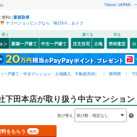
Yahoo! JAPAN
ル
と便利に
新規取得
ヤフーショッピングなら「毎日5％」おトク
検索条件を保存しました
買う
建てる
売る
0
)
札沼線
(
0
)
リノベーション
ョン
新築一戸建て
中古一戸建て
注文住宅
土地
売却査定
カ
この検索条件の新着物件通知は、
マイページ
から設定できます。
室蘭本線
(
0
)
ション・リフォーム
築古・築30年以上
（
10
）
岩手
宮城
秋田
山形
0
)
富良野線
(
0
)
全国
神奈川
埼玉
千葉
茨城
0
)
釧網本線
(
0
)
（一戸建て・中古マンション・土地購入、不動産売却）
静岡県
下
水郡線
(
0
)
クスあり
（
0
）
24時間ゴミ出し可
（
0
）
長野
富山
石川
福井
上越線
(
0
)
社下田本店が取り扱う中古マンション
検索条件を保存する
ルーム
（
0
）
エレベーター
（
4
）
閉じる
閉じる
お気に入りリストを見る
お気に入りリストを見る
閉じる
閉じる
岐阜
静岡
三重
水戸線
(
0
)
きあり（近隣を含む）
オートロック
（
0
）
マイページ
並び替え
仙山線
(
0
)
兵庫
京都
滋賀
奈良
気仙沼線
(
0
)
資料をもらう
無料
約