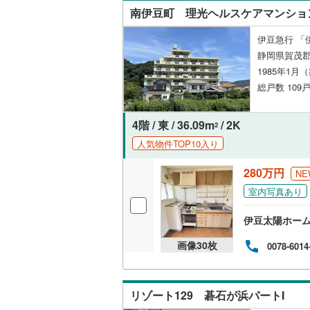
南伊豆町 理光ヘルスケアマンショ
名古屋市
伊豆急行 「
名古屋市
静岡県賀茂
1985年1月
京都市営
総戸数 109戸
OsakaMe
4階 / 東 / 36.09m
/ 2K
OsakaMe
2
人気物件TOP10入り
OsakaMe
280万円
NE
福岡市地
室内写真あり
私鉄・その他
札幌市電
(
伊豆太陽ホー
道南いさ
画像
30
枚
0078-6014
阿武隈急
秋田内陸
リゾート129 碁石が浜パートI