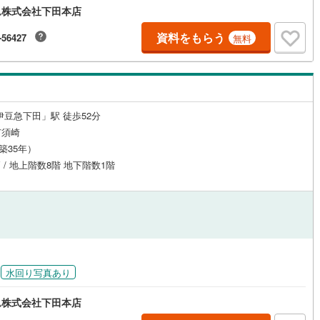
ム株式会社下田本店
応
片町線
(
0
)
資料をもらう
-56427
無料
ン内見(相談)可
（
0
）
IT重説可
（
0
）
関西空港線
(
0
)
東線
(
0
)
本四備讃線
(
0
)
ン対応とは？
予土線
(
0
)
伊豆急下田」駅 徒歩52分
徳島線
(
0
)
市須崎
（築35年）
土讃線
(
0
)
戸 / 地上階数8階 地下階数1階
線
(
0
)
香椎線
(
0
)
肥薩線
(
0
)
0
)
唐津線
(
0
)
0
)
大村線
(
0
)
水回り写真あり
0
)
日豊本線
(
0
)
ム株式会社下田本店
吉都線
(
0
)