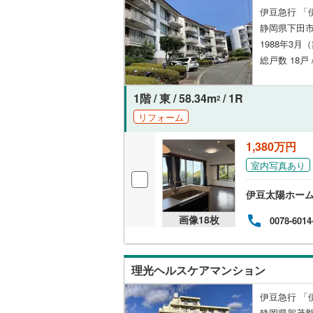
伊豆急行 「
いすみ鉄
静岡県下田
1988年3月
IGRいわ
総戸数 18戸
弘南鉄道
1階 / 東 / 58.34m
/ 1R
由利高原
2
リフォーム
長野電鉄
1,380万円
宇都宮ラ
室内写真あり
鹿島臨海
伊豆太陽ホー
小湊鐵道
(
画像
18
枚
0078-6014
上毛電気
流鉄流山
理光ヘルスケアマンション
京成本線
(
伊豆急行 「
京成金町
静岡県賀茂