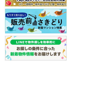
しなの鉄道
(
0
)
津軽鉄道
(
0
)
三陸鉄道リアス線
(
0
)
仙台空港アクセス線
(
0
)
松本電鉄上高地線
(
0
)
関東鉄道常総線
(
0
)
銚子電気鉄道
(
0
)
上信電鉄上信線
(
0
)
埼玉新都市交通伊奈線
(
0
)
京成成田高速鉄道アクセス線
(
0
)
京成千葉線
(
0
)
京成松戸線
(
0
)