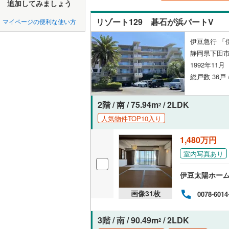
中国
鳥取
追加してみましょう
北上線
(
0
)
ペット可
リゾート129 碁石が浜パートV
マイページの便利な使い方
山田線
(
0
)
四国
徳島
配置、向き、
伊豆急行 「
大湊線
(
0
)
静岡県下田
九州・沖縄
福岡
角住戸
（
只見線
(
0
)
1992年11
総戸数 36戸
奥羽本線
(
階下に住
男鹿線
(
0
)
2階 / 南 / 75.94m
/ 2LDK
0
0
0
0
0
0
2
該当物件
該当物件
該当物件
該当物件
該当物件
該当物件
件
件
件
件
件
件
人気物件TOP10入り
構造・規模・
羽越本線
(
1,480万円
飯山線
(
0
)
耐震構造
室内写真あり
湘南新宿
大規模（
(
0
)
（
0
）
伊豆太陽ホー
外房線
(
0
)
画像
31
枚
0078-6014
立地
成田線
(
0
)
最寄りの
3階 / 南 / 90.49m
/ 2LDK
2
東金線
(
0
)