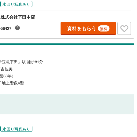
水回り写真あり
0
)
七尾線
(
0
)
ッチン
（
0
）
対面キッチン
（
2
）
ム株式会社下田本店
高山本線（JR西日本）
(
0
)
資料をもらう
-56427
無料
JR西日本）
(
0
)
湖西線
(
0
)
機あり
（
0
）
浴室に窓あり
（
3
）
福知山線
(
0
)
庭
0
)
播但線
(
0
)
伊豆急下田」駅 徒歩81分
ルコニー
（
1
）
専用庭
（
0
）
津山線
(
0
)
市吉佐美
（築38年）
伯備線
(
0
)
 / 地上階数4階
呉線
(
0
)
インクローゼット
山口線
(
0
)
0
)
美祢線
(
0
)
契約、入居関連など
因美線
(
0
)
能
（
0
）
水回り写真あり
草津線
(
0
)