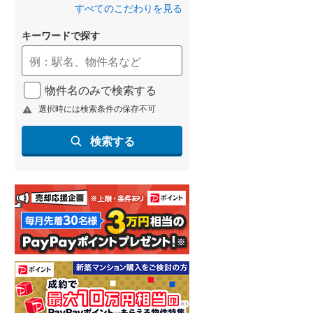
すべてのこだわりを見る
名古屋市営地下鉄鶴舞線
(
0
)
キーワードで探す
名古屋市営地下鉄名港線
(
0
)
OsakaMetro長堀鶴見緑地線
(
0
)
物件名のみで検索する
OsakaMetro谷町線
(
0
)
選択時には検索条件の保存不可
OsakaMetro千日前線
(
0
)
検索する
神戸市営地下鉄海岸線
(
0
)
福岡市地下鉄七隈線
(
0
)
函館市電宝来・谷地頭線
(
0
)
真岡鐵道
(
0
)
山形鉄道フラワー長井線
(
0
)
えちごトキめき鉄道妙高はねうまラ
イン
(
0
)