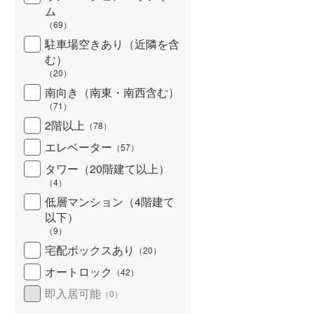
ム
北海道新幹線
(
0
)
（
69
）
山形新幹線
(
0
)
駐車場空きあり（近隣を含
む）
東海道新幹線
(
0
)
（
20
）
南向き（南東・南西含む）
九州新幹線
(
0
)
（
71
）
2階以上
（
78
）
エレベーター
（
57
）
札幌市営地下鉄東豊線
(
0
)
タワー（20階建て以上）
東京メトロ銀座線
(
0
)
（
4
）
低層マンション（4階建て
東京メトロ日比谷線
(
0
)
以下）
（
9
）
東京メトロ有楽町線
(
0
)
宅配ボックスあり
（
20
）
東京メトロ副都心線
(
0
)
オートロック
（
42
）
都営新宿線
(
0
)
即入居可能
（
0
）
横浜市営地下鉄グリーンライン
(
0
)