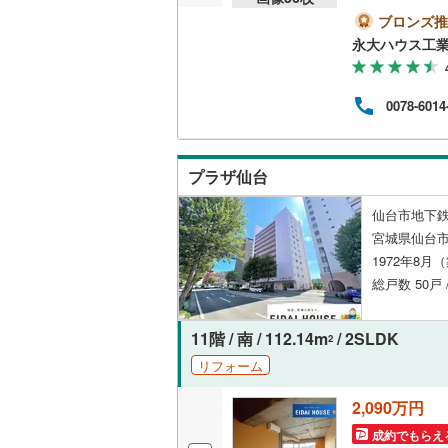
HP
中！
ブロンズ推
越美北線
(
独立型キ
＞戸
永大ハウス工
に教
氷見線
(
0
)
より
浴室
＜経
紀勢本線（
0078-6014
ム】
浴室乾燥
ン各
桜島線
(
0
)
ペース
～18
バルコニー、
プラザ仙台
加古川線
(
で、
ルーフバ
赤穂線
(
0
)
仙台市地下鉄
宮城県仙台市
宇野線
(
0
)
収納
1972年8月
総戸数 50戸 
福塩線
(
0
)
ウォーク
岩徳線
(
0
)
（
12
）
11階 / 南 / 112.14m
/ 2SLDK
2
小野田線
(
リフォーム
販売、価格、
舞鶴線
(
0
)
2,090万円
即入居可
木次線
(
0
)
成約でもらえ