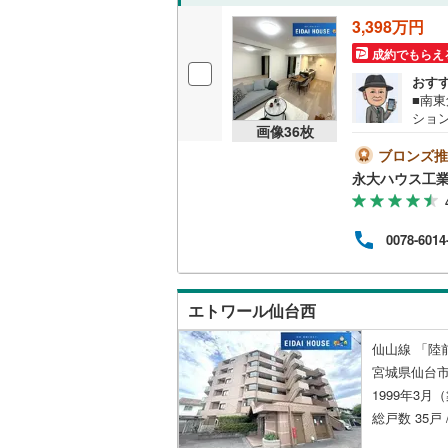
後藤寺線
(
3,398万円
成約でもらえ
東北新幹
おす
秋田新幹
■南
ショ
山陽新幹
画像
36
枚
ブロンズ推
西九州新
永大ハウス工
地下鉄
札幌市営
0078-6014
仙台市地
東京メト
エトワール仙台西
東京メト
仙山線 「陸
東京メト
宮城県仙台市
1999年3月
都営浅草
総戸数 35戸 
都営大江