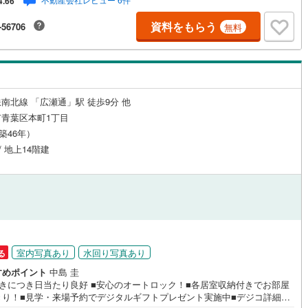
4.66
ッフ＞当社では【購入】【売却】【引っ越し】【リフォーム】など住宅に
る様々なご質問はもちろん、ご購入時に気になる住宅ローン各種税金につ
鶴見線
(
0
)
資料をもらう
-56706
無料
も、誠心誠意ご説明させて頂きます。各店舗ではキッズスペースも完備！
連れのご家族様で是非お越しください。営業時間:10:00～18:00（定休日
ルジュサービス
（
0
）
キッズルーム
根岸線
(
0
)
（
0
）
水曜日※店舗により変動あり）現地のご案内も可能ですので、どうぞお気軽
問い合わせください！
中央本線（JR東日本）
(
0
)
0
)
八高線
(
0
)
南北線 「広瀬通」駅 徒歩9分 他
1
）
オール電化
（
3
）
青葉区本町1丁目
0
)
大糸線（JR東日本）
(
0
)
（築46年）
各駅停車）
(
0
)
埼京線
(
0
)
/ 地上14階建
全体
東海道本線（JR東海）
(
0
)
リー住宅
（
3
）
飯田線
(
0
)
高山本線（JR東海）
(
0
)
ダイニング15畳以上
JR東海）
(
0
)
紀勢本線（JR東海）
(
0
)
室内写真あり
水回り写真あり
る
すめポイント
中島 圭
博多南線
(
0
)
向きにつき日当たり良好 ■安心のオートロック！■各居室収納付きでお部屋
きり！■見学・来場予約でデジタルギフトプレゼント実施中■デジコ詳細は
R西日本）
(
0
)
北陸本線
(
0
)