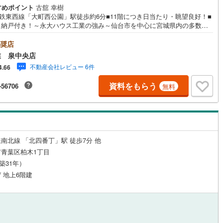
すめポイント
古舘 幸樹
応
片町線
(
0
)
下鉄東西線「大町西公園」駅徒歩約6分■11階につき日当たり・眺望良好！■
C・納戸付き！～永大ハウス工業の強み～仙台市を中心に宮城県内の多数店
ン内見(相談)可
（
0
）
IT重説可
（
0
）
関西空港線
(
0
)
展開中！こちらでは当社の強みを大きく2つに分けてご紹介！1.＜豊富な不
知識＞戸建・マンション・土地...と種別を問わず不動産を取り扱っており
奨店
東線
(
0
)
本四備讃線
(
0
)
。更に教育施設や商業施設、子育て環境や行政などの地域情報を総合し、
業 泉中央店
ン対応とは？
様により良い物件選びをして頂けるよう、しっかりとサポートさせて頂き
予土線
(
0
)
不動産会社レビュー 6件
4.66
。2.＜経験豊富なスタッフ＞当社では【購入】【売却】【引っ越し】【リ
ーム】など住宅に関する様々なご質問はもちろん、ご購入時に気になる住
資料をもらう
徳島線
(
0
)
-56706
無料
ーン各種税金についても、誠心誠意ご説明させて頂きます。各店舗ではキ
スペースも完備！お子様連れのご家族様で是非お越しください。営業時間:
土讃線
(
0
)
00～18:00（定休日火・水曜日※店舗により変動あり）現地のご案内も可能で
で、どうぞお気軽にお問い合わせください！
線
(
0
)
香椎線
(
0
)
南北線 「北四番丁」駅 徒歩7分 他
肥薩線
(
0
)
青葉区柏木1丁目
0
)
唐津線
(
0
)
（築31年）
/ 地上6階建
0
)
大村線
(
0
)
0
)
日豊本線
(
0
)
吉都線
(
0
)