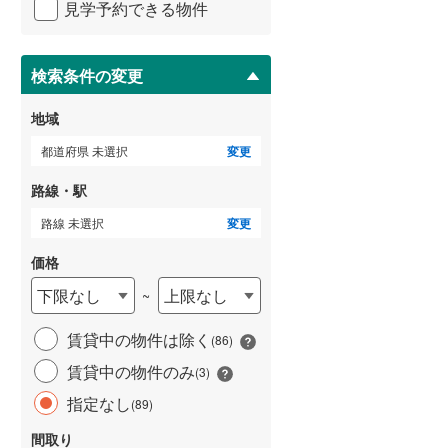
見学予約できる物件
ペ
武蔵野線
(
0
)
ー
ジ
ゲストルーム
横須賀線
(
0
)
（
1
）
に
検索条件の変更
保
青梅線
(
0
)
存
地域
す
小海線
(
0
)
る
都道府県 未選択
変更
ＴＶモニタ付インターホン
京浜東北線
(
0
)
（
52
）
路線・駅
総武線
(
0
)
路線 未選択
変更
御殿場線
(
0
)
価格
中央本線（JR東海）
(
0
)
下限なし
上限なし
~
太多線
(
0
)
賃貸中の物件は除く
(
86
)
名松線
(
0
)
賃貸中の物件のみ
(
3
)
東海道本線（JR西日本）
(
0
)
指定なし
(
89
)
小浜線
(
0
)
間取り