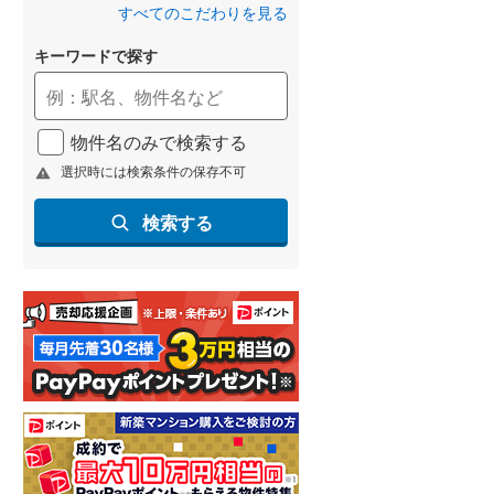
すべてのこだわりを見る
名古屋市営地下鉄鶴舞線
(
0
)
キーワードで探す
名古屋市営地下鉄名港線
(
0
)
OsakaMetro長堀鶴見緑地線
(
0
)
物件名のみで検索する
OsakaMetro谷町線
(
0
)
選択時には検索条件の保存不可
OsakaMetro千日前線
(
0
)
検索する
神戸市営地下鉄海岸線
(
0
)
福岡市地下鉄七隈線
(
0
)
函館市電宝来・谷地頭線
(
0
)
真岡鐵道
(
0
)
山形鉄道フラワー長井線
(
0
)
えちごトキめき鉄道妙高はねうまラ
イン
(
0
)