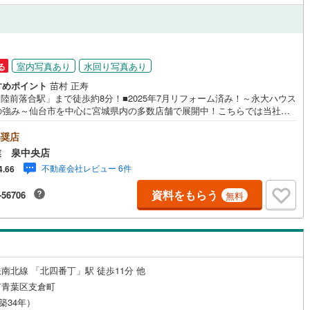
営地下鉄東山線
(
0
)
名古屋市営地下鉄名城線
(
0
)
営地下鉄桜通線
(
0
)
名古屋市営地下鉄上飯田線
(
0
)
室内写真あり
水回り写真あり
る
地下鉄烏丸線
(
0
)
京都市営地下鉄東西線
(
0
)
すめポイント
苗村 正寿
「陸前落合駅」まで徒歩約8分！■2025年7月リフォーム済み！～永大ハウス
tro今里筋線
(
0
)
OsakaMetro御堂筋線
(
0
)
の強み～仙台市を中心に宮城県内の多数店舗で展開中！こちらでは当社の
を大きく2つに分けてご紹介！1.＜豊富な不動産知識＞戸建・マンション・
tro四つ橋線
(
0
)
OsakaMetro中央線
(
0
)
…と種別を問わず不動産を取り扱っております。さらに教育施設や商業施
奨店
子育て環境や行政などの地域情報を総合し、お客様により良い物件選びを
tro堺筋線
(
0
)
神戸市営地下鉄西神・山手線
(
0
)
業 泉中央店
いただけるよう、しっかりとサポートさせていただきます。2.＜経験豊富
不動産会社レビュー 6件
4.66
タッフ＞当社では【購入】【売却】【引っ越し】【リフォーム】など住宅
下鉄空港線
(
0
)
福岡市地下鉄箱崎線
(
0
)
する様々なご相談はもちろん、ご購入時に気になる住宅ローンや各種税金
資料をもらう
-56706
無料
いても、誠心誠意ご説明させていただきます。各店舗ではキッズスペース
！お子様連れのご家族皆様で、ぜひお越しください。営業時間:10:00～1
0
)
函館市電
(
0
)
0（定休日:火・水曜日 ※店舗により変動あり）現地のご案内も可能ですの
どうぞお気軽にお問い合わせください！
りび鉄道
(
0
)
わたらせ渓谷鐵道
(
0
)
行
(
0
)
会津鉄道
(
0
)
南北線 「北四番丁」駅 徒歩11分 他
市青葉区支倉町
縦貫鉄道
(
0
)
しなの鉄道北しなの線
(
0
)
（築34年）