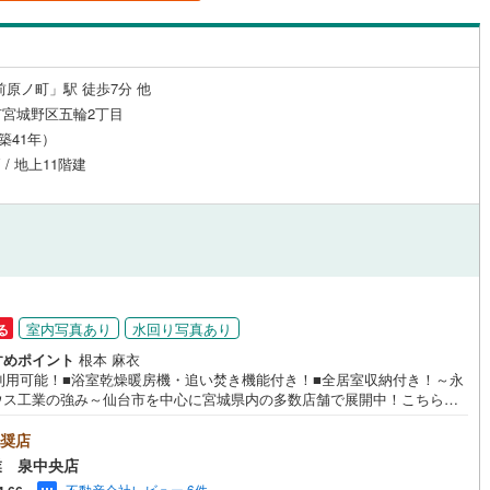
島根
岡山
広島
山口
釜石線
(
0
)
（
15
）
24時間有人管理
（
0
）
花輪線
(
0
)
香川
愛媛
高知
保存した条件を見る
建ち方、日当たり
前原ノ町」駅 徒歩7分 他
磐越東線
(
0
)
宮城野区五輪2丁目
佐賀
長崎
熊本
大分
23
）
南向き（南東・南西含む）
陸羽東線
(
0
)
（築41年）
（
71
）
 / 地上11階建
0
)
米坂線
(
0
)
戸なし
（
0
）
メゾネット
（
2
）
五能線
(
0
)
この条件で検索する
この条件で検索する
この条件で検索する
この条件で検索する
この条件で検索する
この条件で検索する
市区町村以下を選択
市区町村を選択す
駅を選択する
施工・品質・工法関連
0
)
白新線
(
0
)
越後線
(
0
)
（
2
）
免震構造
（
0
）
室内写真あり
水回り写真あり
る
ライン（宇都宮～逗子）
湘南新宿ライン（前橋～小田原）
総戸数200以上）
タワー（20階建て以上）
（
4
）
すめポイント
根本 麻衣
(
0
)
駅利用可能！■浴室乾燥暖房機・追い焚き機能付き！■全居室収納付き！～永
ウス工業の強み～仙台市を中心に宮城県内の多数店舗で展開中！こちらで
内房線
(
0
)
社の強みを大きく2つに分けてご紹介！1.＜豊富な不動産知識＞戸建・マン
ン・土地...と種別を問わず不動産を取り扱っております。更に教育施設や
奨店
鹿島線
(
0
)
施設、子育て環境や行政などの地域情報を総合し、お客様により良い物件
業 泉中央店
駅が始発駅
（
3
）
海まで2km以内
（
0
）
をして頂けるよう、しっかりとサポートさせて頂きます。2.＜経験豊富な
東海道本線
(
0
)
不動産会社レビュー 6件