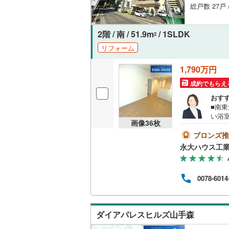
総戸数 27戸 
いすみ鉄
2階 / 南 / 51.9m
/ 1SLDK
IGRいわ
2
リフォーム
弘南鉄道
1,790万円
由利高原
成約でもらえ
長野電鉄
おす
■南
宇都宮ラ
い浴
画像
36
枚
多数
鹿島臨海
富な
ブロンズ推
てお
永大ハウス工
小湊鐵道
(
合し
て頂
上毛電気
し】
0078-6014
にな
流鉄流山
舗で
営業時
京成本線
(
内も
ダイアパレスヒルズ山手森
京成金町