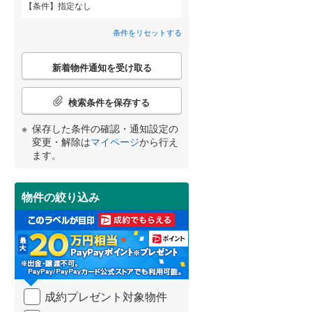
条件
指定なし
田沢湖線
(
0
)
条件をリセットする
八戸線
(
0
)
こ
磐越西線
(
0
)
新着物件通知を受け取る
の
宮崎
鹿児島
沖縄
2階以上
（
78
）
検
陸羽西線
(
0
)
索
検索条件を保存する
条
左沢線
(
0
)
件
最上階
（
6
）
保存した条件の確認・通知設定の
で
津軽線
(
0
)
変更・解除は
マイページ
から行え
する
る
条件をリセットする
条件をリセットする
条件をリセットする
条件をリセットする
条件をリセットする
条件をリセットする
通
ます。
信越本線
(
0
)
知
を
弥彦線
(
0
)
制震構造
（
0
）
受
物件の絞り込み
け
総武本線
(
0
)
低層マンション（4階建て以
取
る
下）
（
9
）
・
京葉線
(
0
)
条
件
久留里線
(
0
)
を
成約プレゼント対象物件
マ
小学校まで1km以内
（
24
）
山手線
(
0
)
イ