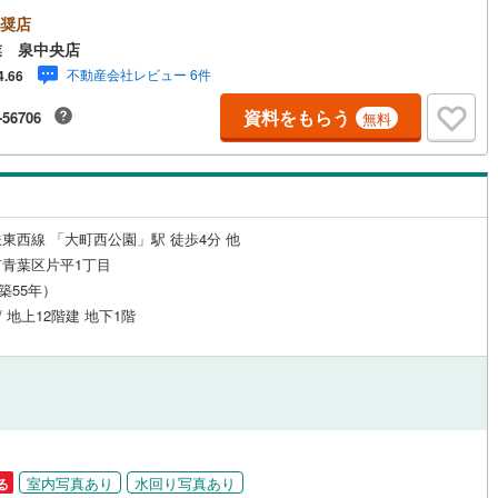
参照～永大ハウス工業の強み～仙台市を中心に宮城県内の多数店舗で展開
こちらでは当社の強みを大きく2つに分けてご紹介！1.＜豊富な不動産知識
奨店
0
)
七尾線
(
0
)
ッチン
（
5
）
対面キッチン
（
24
）
建・マンション・土地...と種別を問わず不動産を取り扱っております。更
業 泉中央店
育施設や商業施設、子育て環境や行政などの地域情報を総合し、お客様に
高山本線（JR西日本）
(
0
)
不動産会社レビュー 6件
4.66
良い物件選びをして頂けるよう、しっかりとサポートさせて頂きます。2.
験豊富なスタッフ＞当社では【購入】【売却】【引っ越し】【リフォー
JR西日本）
(
0
)
湖西線
(
0
)
資料をもらう
-56706
無料
など住宅に関する様々なご質問はもちろん、ご購入時に気になる住宅ロー
機あり
（
36
）
浴室に窓あり
（
3
）
種税金についても、誠心誠意ご説明させて頂きます。各店舗ではキッズス
福知山線
(
0
)
も完備！お子様連れのご家族様で是非お越しください。営業時間:10:00
:00（定休日火・水曜日※店舗により変動あり）現地のご案内も可能ですの
庭
0
)
播但線
(
0
)
どうぞお気軽にお問い合わせください！
ルコニー
（
5
）
専用庭
（
5
）
津山線
(
0
)
東西線 「大町西公園」駅 徒歩4分 他
青葉区片平1丁目
伯備線
(
0
)
（築55年）
/ 地上12階建 地下1階
呉線
(
0
)
インクローゼット
山口線
(
0
)
0
)
美祢線
(
0
)
契約、入居関連など
因美線
(
0
)
能
（
0
）
室内写真あり
水回り写真あり
草津線
(
0
)
る