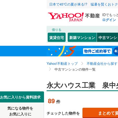
日本で45℃の夏が来る!? 猛暑を賢くおト
IDでもっ
ログイン
借りる
北海道
JR
北海道
函館本線
(
こだわり条件
リフォーム、
賃貸住宅
新築マンション
中古マンシ
石勝線
(
0
)
リノベー
東北
青森
（
69
）
根室本線
(
関東
東京
石北本線
(
Yahoo!不動産トップ
不動産会社から探す
共用設備
中古マンションの物件一覧
常磐線
(
16
宅配ボッ
信越・北陸
新潟
高崎線
(
0
)
永大ハウス工業 泉中
トランク
東海
愛知
両毛線
(
0
)
駐車場空
お気に入りから資料請求
89
件
烏山線
(
0
)
（
20
）
近畿
大阪
気になる物件を
石巻線
(
1
)
まとめて
チェックした物件を
お気に入りに
管理・管理規