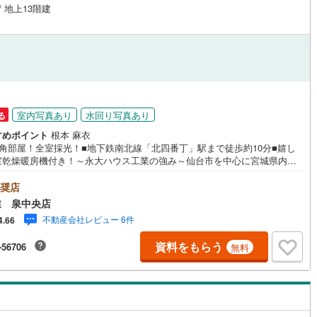
/ 地上13階建
道
(
0
)
北越急行ほくほく線
(
0
)
て銀河鉄道
(
0
)
青い森鉄道
(
0
)
弘南線
(
0
)
弘南鉄道大鰐線
(
0
)
鉄道鳥海山ろく線
(
0
)
福島交通飯坂線
(
0
)
室内写真あり
水回り写真あり
る
長野線
(
0
)
上田電鉄別所線
(
0
)
すめポイント
根本 麻衣
東角部屋！全室採光！■地下鉄南北線「北四番丁」駅まで徒歩約10分■嬉し
イトレール
(
0
)
関東鉄道竜ケ崎線
(
0
)
室乾燥暖房機付き！～永大ハウス工業の強み～仙台市を中心に宮城県内の
店舗で展開中！こちらでは当社の強みを大きく2つに分けてご紹介！1.＜豊
鉄道大洗鹿島線
(
0
)
ひたちなか海浜鉄道湊線
(
0
)
不動産知識＞戸建・マンション・土地...と種別を問わず不動産を取り扱っ
奨店
ります。更に教育施設や商業施設、子育て環境や行政などの地域情報を総
業 泉中央店
0
)
千葉都市モノレール
(
0
)
、お客様により良い物件選びをして頂けるよう、しっかりとサポートさせ
不動産会社レビュー 6件
4.66
きます。2.＜経験豊富なスタッフ＞当社では【購入】【売却】【引っ越
鉄道上毛線
(
0
)
秩父鉄道
(
0
)
【リフォーム】など住宅に関する様々なご質問はもちろん、ご購入時に気
資料をもらう
-56706
無料
る住宅ローン各種税金についても、誠心誠意ご説明させて頂きます。各店
線
(
0
)
つくばエクスプレス
(
0
)
はキッズスペースも完備！お子様連れのご家族様で是非お越しください。
間:10:00～18:00（定休日火・水曜日※店舗により変動あり）現地のご案
0
)
京成押上線
(
0
)
可能ですので、どうぞお気軽にお問い合わせください！
線
(
0
)
京成千原線
(
0
)