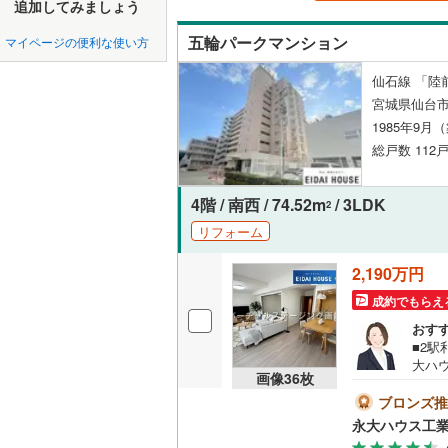
中国
鳥取
追加してみましょう
北上線
(
0
)
ペット可
五輪パークマンション
マイページの便利な使い方
山田線
(
0
)
四国
徳島
配置、向き、
仙石線 「陸
大湊線
(
0
)
宮城県仙台市
九州・沖縄
福岡
角住戸
（
只見線
(
0
)
1985年9月
総戸数 112戸
奥羽本線
(
階下に住
男鹿線
(
0
)
4階 / 南西 / 74.52m
/ 3LDK
0
0
0
0
0
0
2
該当物件
該当物件
該当物件
該当物件
該当物件
該当物件
件
件
件
件
件
件
リフォーム
構造・規模・
羽越本線
(
2,190万円
飯山線
(
0
)
耐震構造
成約でもらえ
湘南新宿
大規模（
おす
(
0
)
（
7
）
■2
大ハ
外房線
(
0
)
画像
36
枚
は当
立地
ショ
ブロンズ推
成田線
(
0
)
商業
永大ハウス工
最寄りの
選び
東金線
(
0
)