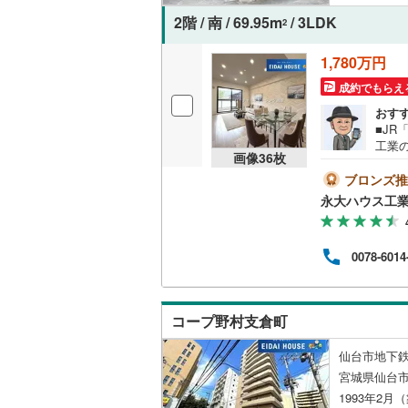
2階 / 南 / 69.95m
/ 3LDK
2
名古屋市
1,780万円
名古屋市
成約でもらえ
京都市営
おす
■JR
OsakaMe
工業
画像
36
枚
強み
OsakaMe
土地
ブロンズ推
設、
OsakaMe
永大ハウス工
して
なス
福岡市地
に関
0078-6014
につ
も完備
私鉄・その他
札幌市電
(
8:0
で、
道南いさ
コープ野村支倉町
阿武隈急
仙台市地下鉄
宮城県仙台
秋田内陸
1993年2月