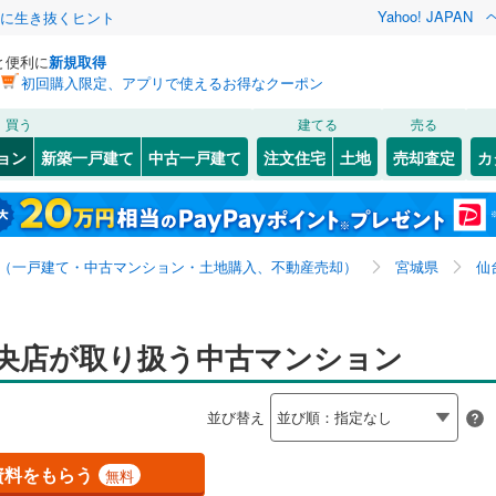
Yahoo! JAPAN
クに生き抜くヒント
と便利に
新規取得
初回購入限定、アプリで使えるお得なクーポン
検索条件を保存しました
買う
建てる
売る
0
)
札沼線
(
0
)
リノベーション
ョン
新築一戸建て
中古一戸建て
注文住宅
土地
売却査定
カ
この検索条件の新着物件通知は、
マイページ
から設定できます。
室蘭本線
(
0
)
ション・リフォーム
築古・築30年以上
（
67
）
岩手
宮城
秋田
山形
0
)
富良野線
(
0
)
全国
神奈川
埼玉
千葉
茨城
0
)
釧網本線
(
0
)
（一戸建て・中古マンション・土地購入、不動産売却）
宮城県
仙
)
水郡線
(
0
)
クスあり
（
20
）
24時間ゴミ出し可
（
0
）
長野
富山
石川
福井
上越線
(
0
)
央店が取り扱う中古マンション
検索条件を保存する
ルーム
（
15
）
エレベーター
（
57
）
閉じる
閉じる
お気に入りリストを見る
お気に入りリストを見る
閉じる
閉じる
岐阜
静岡
三重
水戸線
(
0
)
きあり（近隣を含む）
オートロック
（
42
）
マイページ
並び替え
仙山線
(
36
)
兵庫
京都
滋賀
奈良
気仙沼線
(
0
)
資料をもらう
無料
約