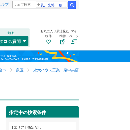
ヘルプ
及川光博 一般女性
検索
お気に入り
最近見た
マイ
知る
物件
物件
ページ
千歳線
(
0
)
タログ/質問
日高本線
(
0
)
福島
宗谷本線
(
0
)
栃木
群馬
山梨
東北本線
(
24
)
台市
泉区
永大ハウス工業 泉中央店
川越線
(
0
)
自転車置き場
（
27
）
吾妻線
(
0
)
バイク置き場
（
18
）
日光線
(
0
)
防犯カメラ
（
29
）
指定中の検索条件
仙石線
(
27
)
和歌山
大船渡線
(
0
)
エリア
指定なし