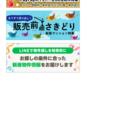
しなの鉄道
(
0
)
津軽鉄道
(
0
)
三陸鉄道リアス線
(
0
)
仙台空港アクセス線
(
2
)
松本電鉄上高地線
(
0
)
関東鉄道常総線
(
0
)
銚子電気鉄道
(
0
)
上信電鉄上信線
(
0
)
埼玉新都市交通伊奈線
(
0
)
京成成田高速鉄道アクセス線
(
0
)
京成千葉線
(
0
)
京成松戸線
(
0
)