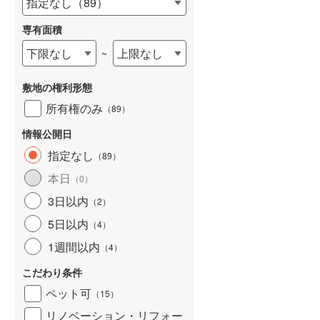
指定なし
（
89
）
和歌山線
(
0
)
専有面積
東西線
(
0
)
下限なし
上限なし
~
予讃線
(
0
)
詳しく見る
敷地の権利形態
高徳線
(
0
)
所有権のみ
（
89
）
牟岐線
(
0
)
情報公開日
山陽本線（JR九州）
(
0
)
指定なし
（
89
）
篠栗線
(
0
)
本日
（
0
）
3日以内
指宿枕崎線
(
0
)
（
2
）
5日以内
（
4
）
筑肥線
(
0
)
1週間以内
（
4
）
久大本線
(
0
)
こだわり条件
日田彦山線
(
0
)
ペット可
（
15
）
筑豊本線
(
0
)
リノベーション・リフォー