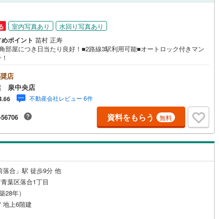
0
)
宮崎空港線
(
0
)
室内写真あり
水回り写真あり
る
線
(
11
)
上越新幹線
(
0
)
すめポイント
苗村 正寿
線
(
11
)
北陸新幹線
(
0
)
東角部屋につき日当たり良好！■2路線3駅利用可能■オートロック付きマン
ン！
線
(
0
)
北陸新幹線（JR西日本）
(
0
)
奨店
幹線
(
0
)
業 泉中央店
不動産会社レビュー 6件
4.66
地下鉄南北線
(
0
)
札幌市営地下鉄東西線
(
0
)
資料をもらう
-56706
無料
下鉄南北線
(
60
)
仙台市地下鉄東西線
(
28
)
ロ丸ノ内線
(
0
)
東京メトロ丸ノ内方南支線
(
0
)
ロ東西線
(
0
)
東京メトロ千代田線
(
0
)
前落合」駅 徒歩9分 他
ロ半蔵門線
(
0
)
東京メトロ南北線
(
0
)
青葉区落合1丁目
（築28年）
線
(
0
)
都営三田線
(
0
)
/ 地上6階建
戸線
(
0
)
横浜市営地下鉄ブルーライン
(
0
)