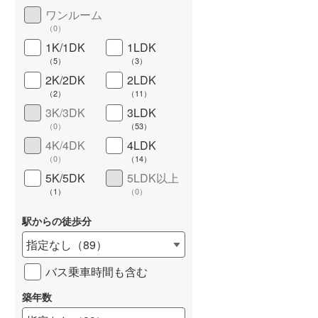
ワンルーム
城端線
(
0
)
（
0
）
関西本線（JR西日本）
(
0
)
1K/1DK
1LDK
（
5
）
（
3
）
大阪環状線
(
0
)
2K/2DK
2LDK
（
2
）
（
11
）
山陽本線（JR西日本）
(
0
)
3K/3DK
3LDK
姫新線
(
0
)
（
0
）
（
53
）
4K/4DK
4LDK
ワイドバルコニー
（
13
）
吉備線
(
0
)
（
0
）
（
14
）
5K/5DK
5LDK以上
芸備線
(
0
)
（
1
）
（
0
）
可部線
(
0
)
駅からの徒歩分
宇部線
(
0
)
指定なし
（
89
）
山陰本線
(
0
)
バス乗車時間も含む
境線
(
0
)
築年数
奈良線
(
0
)