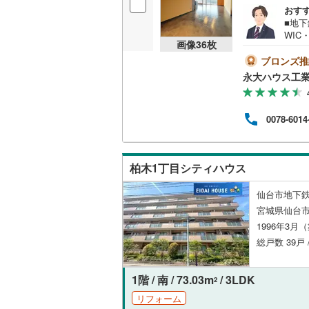
おす
オンライン対
桜井線
(
0
)
■地
WI
オンライ
阪和線
(
0
)
画像
36
枚
舗で
動産
ブロンズ推
おおさか
ます
永大ハウス工
オンライ
お客
内子線
(
0
)
ます
フォ
鳴門線
(
0
)
0078-6014
宅ロ
ッズ
土讃線
(
0
)
10:
すの
柏木1丁目シティハウス
鹿児島本
仙台市地下鉄
三角線
(
0
)
宮城県仙台市
長崎本線
(
1996年3月
総戸数 39戸 
佐世保線
(
豊肥本線
(
1階 / 南 / 73.03m
/ 3LDK
2
日南線
(
0
)
リフォーム