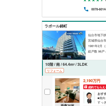
スタ
関す
共用施設
南武線
(
0
)
0078-6014
いて
お子様
コンシェ
横浜線
(
0
)
火・
にお
相模線
(
0
)
ラポール錦町
設備
五日市線
(
仙台市地下鉄
床暖房
（
宮城県仙台市
篠ノ井線
(
1981年2月
常磐線（
総戸数 96戸 
間取り、居室
伊東線
(
0
)
10階 / 南 / 64.4m
/ 3LDK
2
バリアフ
身延線
(
0
)
リフォーム
LD
武豊線
(
0
)
2,190万円
リビング
関西本線（
成約でもらえ
（
29
）
おす
参宮線
(
0
)
■南
すっ
キッチン
大糸線（J
画像
36
枚