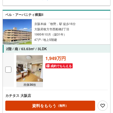
ベル・アーバニティ樟葉II
京阪本線 「牧野」駅 徒歩16分
大阪府枚方市西船橋2丁目
1995年10月（築31年）
47戸 / 地上5階建
2階 / 南 / 63.63m
/ 3LDK
2
1,949万円
成約でもらえる
画像
36
枚
カチタス 大阪店
資料をもらう
（無料）