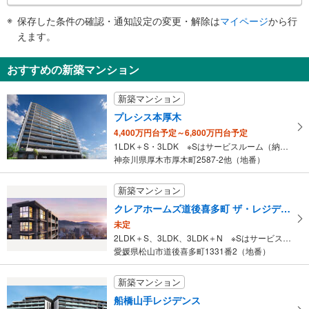
件
保存した条件の確認・通知設定の変更・解除は
マイページ
から行
で
えます。
通
知
おすすめの新築マンション
を
受
新築マンション
け
プレシス本厚木
取
4,400万円台予定～6,800万円台予定
る
1LDK＋S・3LDK ※Sはサービスルーム（納戸）です。
・
神奈川県厚木市厚木町2587-2他（地番）
条
件
新築マンション
を
クレアホームズ道後喜多町 ザ・レジデンス
マ
未定
イ
2LDK＋S、3LDK、3LDK＋N ※Sはサービスルーム（納戸）です。 ※Nは納戸です。
ペ
愛媛県松山市道後喜多町1331番2（地番）
ー
ジ
新築マンション
に
船橋山手レジデンス
保