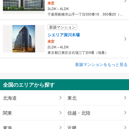
未定
存
3LDK～4LDK
す
千葉県船橋市山手一丁目350番19、350番20（地番）
る
新築マンション
シエリア深川木場
未定
2LDK～4LDK
東京都江東区古石場三丁目9番（地番）
新築マンションをもっと見る
新築マンション
ザ サンズ新宮中央
未定
全国のエリアから探す
2LDK・3LDK
福岡県糟屋郡新宮町緑ケ浜四丁目1402-6（地番）
北海道
東北
関東
信越・北陸
東海
近畿