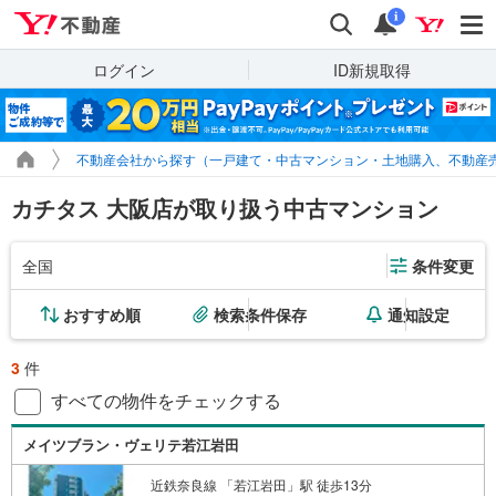
Yahoo!不動産
検索
通知
i
ログイン
ID新規取得
不動産会社から探す（一戸建て・中古マンション・土地購入、不動産
カチタス 大阪店が取り扱う中古マンション
全国
条件変更
おすすめ順
検索条件保存
通知設定
3
件
すべての物件をチェックする
メイツブラン・ヴェリテ若江岩田
近鉄奈良線 「若江岩田」駅 徒歩13分