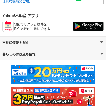
便利な機能のご紹介
Yahoo!不動産 アプリ
地図でサクッと物件探し
物件比較が手軽にできる
不動産情報を探す
暮らしのお役立ち情報
不動産・住宅
賃貸住宅
マンションカタログ
教えて！住まいの先生
新築マンション
中古マンション
新築一戸建て
中古一戸建て
注文住宅
土地
売却査定