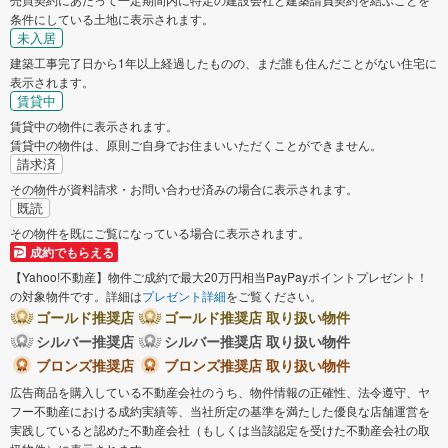
条件にしている土地に表示されます。
未入居
建築工事完了日から1年以上経過したものの、まだ誰も住んだことがない住宅に
表示されます。
賃貸中
賃貸中の物件に表示されます。
賃貸中の物件は、原則ご自身でお住まいいただくことができません。
請求済
その物件が資料請求・お問い合わせ済みの場合に表示されます。
既読
その物件を既にご覧になっている場合に表示されます。
成約でもらえる
【Yahoo!不動産】物件ご成約で最大20万円相当PayPayポイントプレゼント！
の対象物件です。詳細は
プレゼント詳細
をご覧ください。
ゴールド推奨店
ゴールド推奨店 取り扱い物件
シルバー推奨店
シルバー推奨店 取り扱い物件
ブロンズ推奨店
ブロンズ推奨店 取り扱い物件
広告商品を購入している不動産会社のうち、物件情報の正確性、法令遵守、ヤ
フー不動産における成約実績等、当社所定の基準を満たした優良な店舗運営を
実践していると認めた不動産会社（もしくは当該認定を受けた不動産会社の取