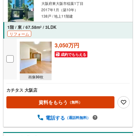
大阪府東大阪市稲葉1丁目
2017年1月（築10年）
138戸 / 地上11階建
1階 / 東 / 67.58m
/ 3LDK
2
リフォーム
3,050万円
成約でもらえる
画像
30
枚
カチタス 大阪店
資料をもらう
（無料）
電話する
（通話料無料）