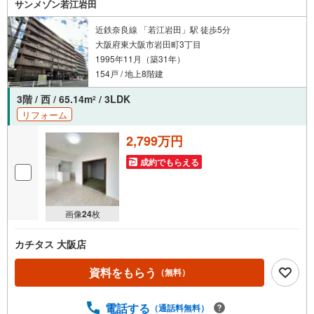
サンメゾン若江岩田
近鉄奈良線 「若江岩田」駅 徒歩5分
大阪府東大阪市岩田町3丁目
1995年11月（築31年）
154戸 / 地上8階建
3階 / 西 / 65.14m
/ 3LDK
2
リフォーム
2,799万円
成約でもらえる
画像
24
枚
カチタス 大阪店
資料をもらう
（無料）
電話する
（通話料無料）