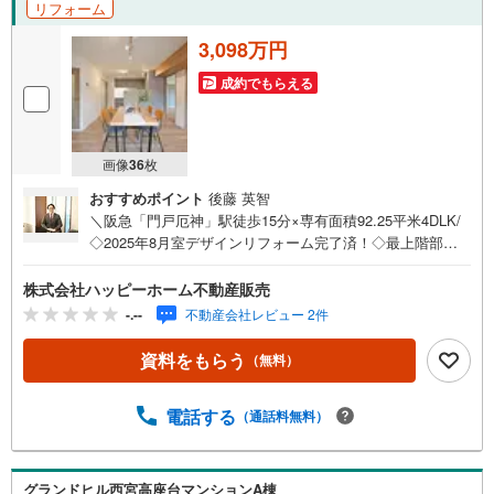
リフォーム
す。ローンに不安のある方もお気軽にご相談ください。
3,098万円
成約でもらえる
画像
36
枚
おすすめポイント
後藤 英智
＼阪急「門戸厄神」駅徒歩15分×専有面積92.25平米4DLK/
◇2025年8月室デザインリフォーム完了済！◇最上階部分│
南東角住戸│エレベーター停止階◇トランクルーム付│敷地
内駐車場空き有～リフォーム内容～・水回り一式新調・洗
株式会社ハッピーホーム不動産販売
濯パン新調・フローリング張替・建具新調・DF張替・リペ
-.--
不動産会社レビュー 2件
ア工事・シート貼り・靴箱新調・ダウンライト新設・エコ
カラット貼り・ハウスクリーニングetc...【教育施設】広田
資料をもらう
（無料）
小学校:徒歩11分上ケ原中学校:徒歩23分【商業・その他施
設】コープミニあたご山:徒歩7分ファミリーマート西宮上
電話する
（通話料無料）
ヶ原店:徒歩6分ニシイチドラッグ健康館上ヶ原店:徒歩7分
西宮上ケ原郵便局:徒歩8分デザインリフォームされたオシ
ャレなお部屋で新生活を始めませんか？皆様からのご連絡
を心よりお待ちしております。
グランドヒル西宮高座台マンションA棟