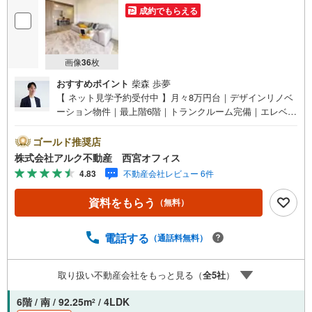
成約でもらえる
画像
36
枚
おすすめポイント
柴森 歩夢
【 ネット見学予約受付中 】月々8万円台｜デザインリノベ
ーション物件｜最上階6階｜トランクルーム完備｜エレベー
ター完備【 おすすめポイント 】■最上階・角部屋・エレベ
ーター完備！■陽当り・風通し良好・眺望良好！■デザイン
ゴールド推奨店
リノベーション！【リフォーム内容（2025年8月完成）】
株式会社アルク不動産 西宮オフィス
＜水回り＞システムキッチン/ユニットバス/トイレ/洗面化
4.83
不動産会社レビュー 6件
粧台＜内装＞全室クロス貼替/フローリング貼替【 周辺環境
】■広田小学校・・・徒歩9分（747m）■上ケ原中学
資料をもらう
（無料）
校・・・徒歩23分（1846m）【 アルク不動産について 】
当社はJRさくら夙川駅より徒歩3分の立地に店舗を構えて
おります。掲載中の物件に限らず、阪神間エリアを中心に
電話する
（通話料無料）
幅広い物件をご紹介可能です。キッズスペースやおむつ替
えスペースも完備しており、お子さま連れでも安心してご
取り扱い不動産会社をもっと見る（
全
5
社
）
来店いただけます。住宅ローンに強く、事前審査のサポー
トや金融機関のご提案、お客様一人ひとりに合わせた無理
6階 / 南 / 92.25m
/ 4LDK
2
のない資金計画のご提案までトータルでサポートいたしま