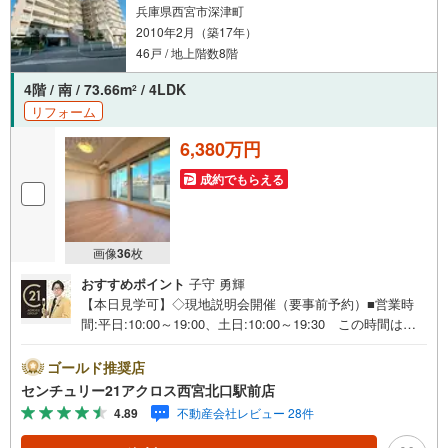
兵庫県西宮市深津町
2010年2月（築17年）
46戸 / 地上階数8階
4階 / 南 / 73.66m
/ 4LDK
2
リフォーム
6,380万円
成約でもらえる
画像
36
枚
おすすめポイント
子守 勇輝
【本日見学可】◇現地説明会開催（要事前予約）■営業時
間:平日:10:00～19:00、土日:10:00～19:30 この時間はお
電話でのご案内がスムーズです。【物件の特徴】・令和8年
3月室内リフォーム済み♪阪急「西宮北口」駅徒歩9分、JR
ゴールド推奨店
「西宮」駅徒歩9分の2WAYアクセス可！ペット飼育可。南
センチュリー21アクロス西宮北口駅前店
西角住戸の4階部分で陽当たり良好です♪床暖房・食洗機付
4.89
不動産会社レビュー 28件
き。○センチュリー21アクロスグループの3つの特徴○■セン
チュリー21グループで28年連続No.1（1997年～2024年兵庫