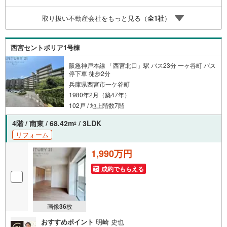
広い物件をご紹介可能です。キッズスペースやおむつ替え
スペースも完備しており、お子さま連れでも安心してご来
取り扱い不動産会社をもっと見る（
全
1
社
）
店いただけます。住宅ローンに強く、事前審査のサポート
や金融機関のご提案、お客様一人ひとりに合わせた無理の
ない資金計画のご提案までトータルでサポートいたしま
西宮セントポリア1号棟
す。ローンに不安のある方もお気軽にご相談ください。
阪急神戸本線 「西宮北口」駅 バス23分 一ヶ谷町 バス
停下車 徒歩2分
兵庫県西宮市一ケ谷町
1980年2月（築47年）
102戸 / 地上階数7階
4階 / 南東 / 68.42m
/ 3LDK
2
リフォーム
1,990万円
成約でもらえる
画像
36
枚
おすすめポイント
明崎 史也