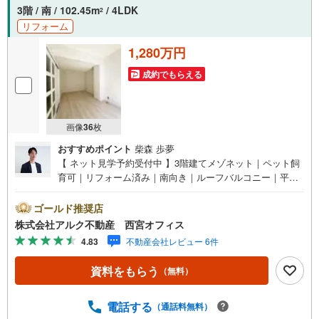
新築戸建や、1000万円台の中古マンションを始め多数物件
3階 / 南 / 102.45m
/ 4LDK
2
を取り扱っています。Yahoo！不動産に掲載しきれない物
リフォーム
件もご紹介できます。
1,280万円
成約でもらえる
画像
36
枚
おすすめポイント
柴森 歩夢
【 ネット見学予約受付中 】3階建てメゾネット｜ペット飼
育可｜リフォーム済み｜南向き｜ルーフバルコニー｜平面
駐車場付｜広田小学校まで徒歩6分【 おすすめポイント 】
■4LDK！戸建のような集合住宅！■リフォーム済みにつき
ゴールド推奨店
そのままお住まいいただけます！■ペット飼育可能！【リフ
株式会社アルク不動産 西宮オフィス
ォーム内容（2025年8月完成）】＜水回り＞キッチンシン
4.83
不動産会社レビュー 6件
ク/トイレ/洗面化粧台/給湯器＜内装＞全室クロス貼替/畳張
替【 周辺環境 】■広田小学校:徒歩6分（453m）■立上ケ原
資料をもらう
（無料）
中学校:徒歩16分（1312m）【 アルク不動産について 】当
社はJRさくら夙川駅より徒歩3分の立地に店舗を構えてお
ります。掲載中の物件に限らず、阪神間エリアを中心に幅
電話する
（通話料無料）