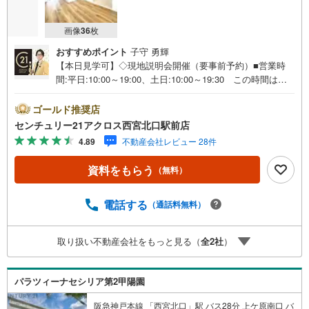
画像
36
枚
おすすめポイント
子守 勇輝
【本日見学可】◇現地説明会開催（要事前予約）■営業時
間:平日:10:00～19:00、土日:10:00～19:30 この時間はお
電話でのご案内がスムーズです。【物件の特徴】・内装リ
フォーム済み！最上階、南向きにつき明るく陽当り良好で
ゴールド推奨店
す♪スーパー、コンビニまで徒歩3分と便利。○センチュリ
センチュリー21アクロス西宮北口駅前店
ー21アクロスグループの3つの特徴○■センチュリー21グル
4.89
不動産会社レビュー 28件
ープで28年連続No.1（1997年～2024年兵庫地区仲介実績）
西宮・尼崎・伊丹・宝塚にて8店舗展開中。阪神間での購
資料をもらう
（無料）
入や売却は当店にお任せ下さい■お客様駐車場、キッズスペ
ースがございます。 8店舗すべて駅前にございますが、お
車でのお越しも大歓迎です。 お子様連れでもご安心くだ
電話する
（通話料無料）
さい。■取り扱い物件多数ございます。 地域密着の当店で
は2000万円台の新築戸建や、1000万円台の中古マンション
取り扱い不動産会社をもっと見る（
全
2
社
）
を始め多数物件を取り扱っています。Yahoo！不動産に掲
載しきれない物件もご紹介できます。お気軽にお問合せく
ださい。弊社ホームページへは「C21アクロス」で検索！
パラツィーナセシリア第2甲陽園
阪急神戸本線 「西宮北口」駅 バス28分 上ケ原南口 バ