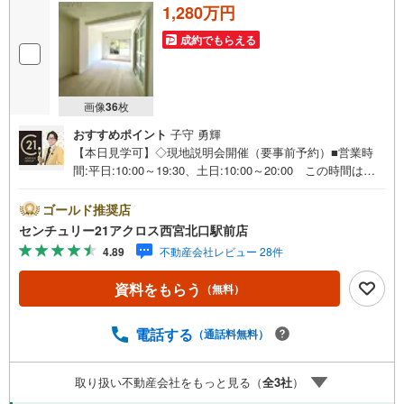
1,280万円
成約でもらえる
画像
36
枚
おすすめポイント
子守 勇輝
【本日見学可】◇現地説明会開催（要事前予約）■営業時
間:平日:10:00～19:30、土日:10:00～20:00 この時間はお
電話でのご案内がスムーズです。【物件の特徴】・平面駐
車場使用権付きでカーライフも満喫できます。戸建感覚の
ゴールド推奨店
集合住宅でペット飼育可です♪4LDKと部屋数多く家族の多
センチュリー21アクロス西宮北口駅前店
い方にもおすすめです。リノベーション済みですぐにでも
4.89
不動産会社レビュー 28件
お住まいいただけます。○センチュリー21アクロスグルー
プの3つの特徴○■センチュリー21グループで28年連続No.1
資料をもらう
（無料）
（1997年～2024年兵庫地区仲介実績） 西宮・尼崎・伊
丹・宝塚にて8店舗展開中。阪神間での購入や売却は当店に
お任せ下さい■お客様駐車場、キッズスペースがございま
電話する
（通話料無料）
す。 8店舗すべて駅前にございますが、お車でのお越しも
大歓迎です。 お子様連れでもご安心ください。■取り扱い
取り扱い不動産会社をもっと見る（
全
3
社
）
物件多数ございます。 地域密着の当店では2000万円台の