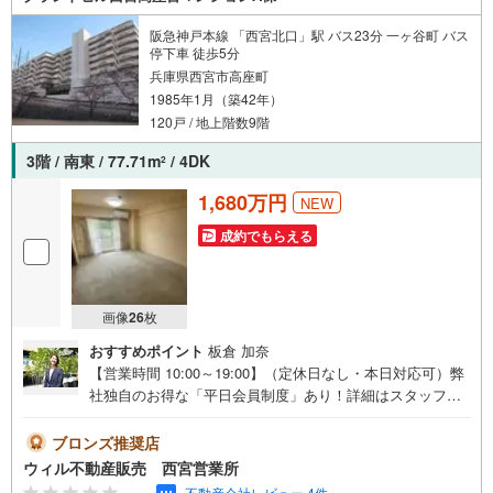
阪急神戸本線 「西宮北口」駅 バス23分 一ヶ谷町 バス
停下車 徒歩5分
兵庫県西宮市高座町
1985年1月（築42年）
120戸 / 地上階数9階
3階 / 南東 / 77.71m
/ 4DK
2
1,680万円
NEW
成約でもらえる
画像
26
枚
おすすめポイント
板倉 加奈
【営業時間 10:00～19:00】（定休日なし・本日対応可）弊
社独自のお得な「平日会員制度」あり！詳細はスタッフま
で。阪神間北摂の物件を一挙に比較できるオリジナルシス
テム「Willing Navi」で市場にある全ての物件から唯一無二
ブロンズ推奨店
のお住まい探しのお手伝いをいたします！お気軽にご連絡
ウィル不動産販売 西宮営業所
下さい！現地を見学される場合は「室内・現地を見学する
不動産会社レビュー 4件