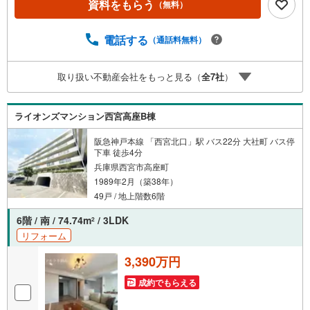
資料をもらう
（無料）
地区仲介実績） 西宮・尼崎・伊丹・宝塚にて8店舗展開
中。阪神間での購入や売却は当店にお任せ下さい■お客様駐
車場、キッズスペースがございます。 8店舗すべて駅前に
電話する
（通話料無料）
ございますが、お車でのお越しも大歓迎です。 お子様連
れでもご安心ください。■取り扱い物件多数ございます。
取り扱い不動産会社をもっと見る（
全
7
社
）
地域密着の当店では2000万円台の新築戸建や、1000万円台
の中古マンションを始め多数物件を取り扱っています。Ya
hoo！不動産に掲載しきれない物件もご紹介できます。
ライオンズマンション西宮高座B棟
阪急神戸本線 「西宮北口」駅 バス22分 大社町 バス停
下車 徒歩4分
兵庫県西宮市高座町
1989年2月（築38年）
49戸 / 地上階数6階
6階 / 南 / 74.74m
/ 3LDK
2
リフォーム
3,390万円
成約でもらえる