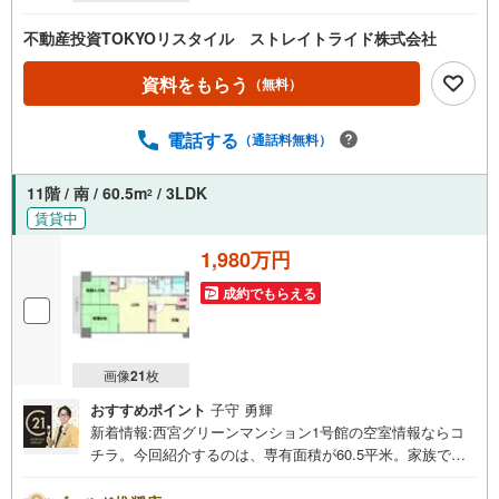
不動産投資TOKYOリスタイル ストレイトライド株式会社
資料をもらう
（無料）
電話する
（通話料無料）
11階 / 南 / 60.5m
/ 3LDK
2
賃貸中
1,980万円
成約でもらえる
画像
21
枚
おすすめポイント
子守 勇輝
新着情報:西宮グリーンマンション1号館の空室情報ならコ
チラ。今回紹介するのは、専有面積が60.5平米。家族で暮
らすのにお勧めなのは3LDKの物件、伸び伸びと生活を送り
ましょう。南向きの物件をお探しの方、コチラよりご覧く