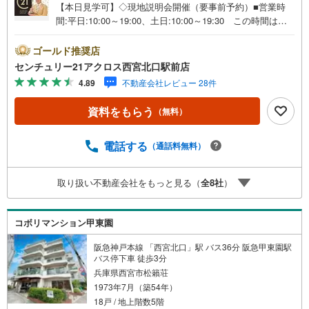
【本日見学可】◇現地説明会開催（要事前予約）■営業時
間:平日:10:00～19:00、土日:10:00～19:30 この時間はお
電話でのご案内がスムーズです。【物件の特徴】・総戸数2
03戸の大規模マンションになります。令和8年7月室内全面
ゴールド推奨店
リフォーム済みとなっております。南西向きバルコニー付
センチュリー21アクロス西宮北口駅前店
きで陽当たり眺望通風良好♪○センチュリー21アクロスグル
4.89
不動産会社レビュー 28件
ープの3つの特徴○■センチュリー21グループで28年連続No.
1（1997年～2024年兵庫地区仲介実績） 西宮・尼崎・伊
資料をもらう
（無料）
丹・宝塚にて8店舗展開中。阪神間での購入や売却は当店に
お任せ下さい■お客様駐車場、キッズスペースがございま
す。 8店舗すべて駅前にございますが、お車でのお越しも
電話する
（通話料無料）
大歓迎です。 お子様連れでもご安心ください。■取り扱い
物件多数ございます。 地域密着の当店では2000万円台の
取り扱い不動産会社をもっと見る（
全
8
社
）
新築戸建や、1000万円台の中古マンションを始め多数物件
を取り扱っています。Yahoo！不動産に掲載しきれない物
件もご紹介できます。お気軽にお問合せください。
コボリマンション甲東園
阪急神戸本線 「西宮北口」駅 バス36分 阪急甲東園駅
バス停下車 徒歩3分
兵庫県西宮市松籟荘
1973年7月（築54年）
18戸 / 地上階数5階