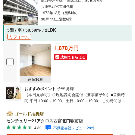
兵庫県西宮市田代町
1972年12月（築54年）
30戸 / 地上階数6階
5階 / 南 / 58.59m
/ 2LDK
2
リフォーム
1,878万円
成約でもらえる
画像
36
枚
おすすめポイント
子守 勇輝
【本日見学可】◇現地説明会開催（要事前予約）■営業時
間:平日:10:00～19:00、土日:10:00～19:30 この時間はお
電話でのご案内がスムーズです。【物件の特徴】・2025年
7月リフォーム済。阪急「西宮北口」駅、徒歩6分。南向き
ゴールド推奨店
で陽当たり・通風良好。5階部分で眺望良好○センチュリー
センチュリー21アクロス西宮北口駅前店
21アクロスグループの3つの特徴○■センチュリー21グルー
4.89
不動産会社レビュー 28件
プで28年連続No.1（1997年～2024年兵庫地区仲介実績）