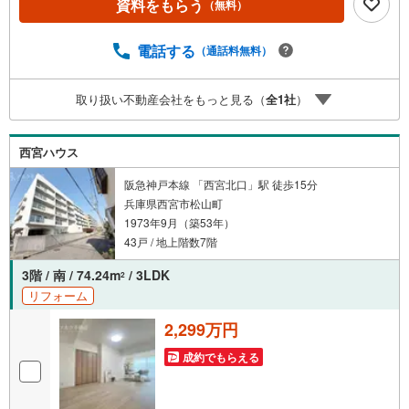
資料をもらう
（無料）
車場、キッズスペースがございます。 8店舗すべて駅前に
ございますが、お車でのお越しも大歓迎です。 お子様連
れでもご安心ください。■取り扱い物件多数ございます。
電話する
（通話料無料）
地域密着の当店では2000万円台の新築戸建や、1000万円台
の中古マンションを始め多数物件を取り扱っています。Ya
取り扱い不動産会社をもっと見る（
全
1
社
）
hoo！不動産に掲載しきれない物件もご紹介できます。お気
軽にお問合せください。弊社ホームページへは「C21アク
ロス」で検索！
西宮ハウス
阪急神戸本線 「西宮北口」駅 徒歩15分
兵庫県西宮市松山町
1973年9月（築53年）
43戸 / 地上階数7階
3階 / 南 / 74.24m
/ 3LDK
2
リフォーム
2,299万円
成約でもらえる