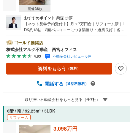
画像
36
枚
おすすめポイント
柴森 歩夢
【ネット見学予約受付中】月々7万円台｜リフォーム済｜L
DK約18帖｜2面バルコニーにつき陽当り・通風良好｜各居
室収納【 おすすめポイント 】■2面バルコニー！陽当り・
風通し良好！■リフォーム済みにつきそのままお住まいいた
ゴールド推奨店
だけます！■バルコニーに面した明るいリビングは18帖以
株式会社アルク不動産 西宮オフィス
上！■令和8年4月フルリフォーム完成予定！■エレベーター
4.83
不動産会社レビュー 6件
完備のマンション！【 周辺環境 】■広田小学校・・・徒歩
9分（747m）■上ケ原中学校・・・徒歩23分（1846m）■コ
資料をもらう
（無料）
ープミニあたご山・・・徒歩6分（490m）【 アルク不動産
について 】当社はJRさくら夙川駅より徒歩3分の立地に店
舗を構えております。掲載中の物件に限らず、阪神間エリ
電話する
（通話料無料）
アを中心に幅広い物件をご紹介可能です。キッズスペース
やおむつ替えスペースも完備しており、お子さま連れでも
取り扱い不動産会社をもっと見る（
全
7
社
）
安心してご来店いただけます。住宅ローンに強く、事前審
査のサポートや金融機関のご提案、お客様一人ひとりに合
6階 / 南 / 92.25m
/ 3LDK
2
わせた無理のない資金計画のご提案までトータルでサポー
リフォーム
トいたします。ローンに不安のある方もお気軽にご相談く
ださい。
3,098万円