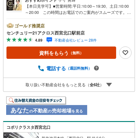
【本日見学可】■営業時間:平日:10:00～19:30、土日:10:00
～20:00 この時間はお電話でのご案内がスムーズです。
【物件の特徴】・緑豊かな閑静な住宅街に立地。周辺スー
パーや小中学校や高校も揃う子育て世代にもおすすめの立
ゴールド推奨店
地です。令和6年10月室内全面リフォーム済みですぐにでも
センチュリー21アクロス西宮北口駅前店
お住まいいただけます♪○センチュリー21アクロスグループ
4.89
不動産会社レビュー 28件
の3つの特徴○■センチュリー21グループで28年連続No.1（1
997年～2024年兵庫地区仲介実績） 西宮・尼崎・伊丹・
資料をもらう
（無料）
宝塚にて8店舗展開中。阪神間での購入や売却は当店にお任
せ下さい■お客様駐車場、キッズスペースがございます。
8店舗すべて駅前にございますが、お車でのお越しも大歓迎
電話する
（通話料無料）
です。 お子様連れでもご安心ください。■取り扱い物件多
数ございます。 地域密着の当店では2000万円台の新築戸
取り扱い不動産会社をもっと見る（
全
6
社
）
建や、1000万円台の中古マンションを始め多数物件を取り
扱っています。Yahoo！不動産に掲載しきれない物件もご
紹介できます。
あなた
不動産
売却相場
の
の
を見る
コボリクラスタ西宮北口
阪急神戸本線 「西宮北口」駅 徒歩6分