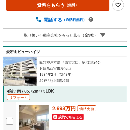
ライフ甲子園店:徒歩8分（617m）■西宮瓦林郵便局:徒歩14
資料をもらう
（無料）
分（1119m）【 アルク不動産について 】当社はJRさくら
夙川駅より徒歩3分の立地に店舗を構えております。掲載中
の物件に限らず、阪神間エリアを中心に幅広い物件をご紹
電話する
（通話料無料）
介可能です。キッズスペースやおむつ替えスペースも完備
しており、お子さま連れでも安心してご来店いただけま
取り扱い不動産会社をもっと見る（
全
9
社
）
す。住宅ローンに強く、事前審査のサポートや金融機関の
ご提案、お客様一人ひとりに合わせた無理のない資金計画
のご提案までトータルでサポートいたします。ローンに不
愛宕山ビューハイツ
安のある方もお気軽にご相談ください。
阪急神戸本線 「西宮北口」駅 徒歩24分
兵庫県西宮市愛宕山
1984年2月（築43年）
29戸 / 地上階数6階
4階 / 南 / 85.72m
/ 3LDK
2
リフォーム
2,698万円
価格更新
成約でもらえる