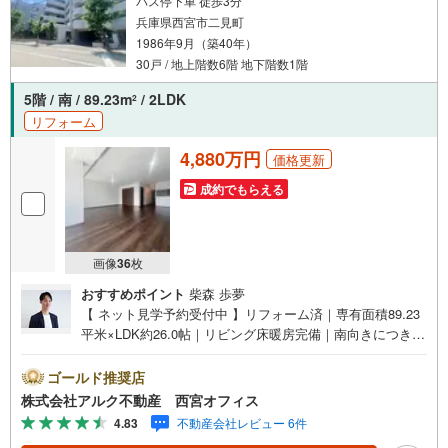
バス停下車 徒歩3分
兵庫県西宮市二見町
1986年9月（築40年）
30戸 / 地上階数6階 地下階数1階
5階 / 南 / 89.23m
/ 2LDK
2
リフォーム
4,880万円
価格更新
成約でもらえる
画像
36
枚
おすすめポイント
柴森 歩夢
【 ネット見学予約受付中 】リフォーム済｜専有面積89.23
平米×LDK約26.0帖｜リビング床暖房完備｜南向きにつき陽
当たり良好｜楽器可｜全居室収納付き｜JR「甲子園口」駅
徒歩3分【リフォーム内容（2025年5月完成）】＜水回り＞
ゴールド推奨店
システムキッチン/トイレ/洗面化粧台＜内装＞クロス貼替/
株式会社アルク不動産 西宮オフィス
フローリング貼替/床暖房新規設置【 周辺環境 】■瓦木小学
4.83
不動産会社レビュー 6件
校:徒歩13分（1002m）■深津中学校:徒歩19分（1552m）■