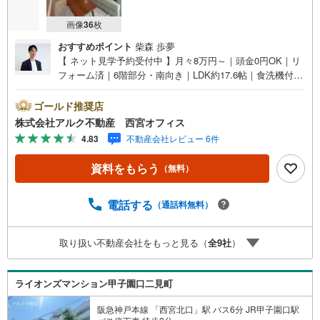
画像
36
枚
おすすめポイント
柴森 歩夢
【 ネット見学予約受付中 】月々8万円～｜頭金0円OK｜リ
フォーム済｜6階部分・南向き｜LDK約17.6帖｜食洗機付カ
ウンターキッチン■南向きバルコニーにつき陽当たり良好！
■6階部分につき開放感があり、眺望も良好！■家族でゆっ
ゴールド推奨店
たり過ごせるLDK約17.6帖！■全棟総戸数194戸の大規模マ
株式会社アルク不動産 西宮オフィス
ンション！【リフォーム内容（2026年7月20日完成）】＜
4.83
不動産会社レビュー 6件
水回り新規交換＞システムキッチン/ユニットバス/洗面化粧
台/トイレ＜設備・内装＞配管更新/建具交換/食洗機新設/全
資料をもらう
（無料）
室クロス張替え/床材張替え＜その他＞ハウスクリーニング
＝＝＝＝＝＝＝＝＝＝＝＝＝＝【 アルク不動産について 】
当社はJRさくら夙川駅より徒歩3分の立地に店舗を構えて
電話する
（通話料無料）
おります。掲載中の物件に限らず、阪神間エリアを中心に
幅広い物件をご紹介可能です。キッズスペースやおむつ替
取り扱い不動産会社をもっと見る（
全
9
社
）
えスペースも完備しており、お子さま連れでも安心してご
来店いただけます。住宅ローンに強く、事前審査のサポー
トや金融機関のご提案、お客様一人ひとりに合わせた無理
ライオンズマンション甲子園口二見町
のない資金計画のご提案までトータルでサポートいたしま
す。
阪急神戸本線 「西宮北口」駅 バス6分 JR甲子園口駅