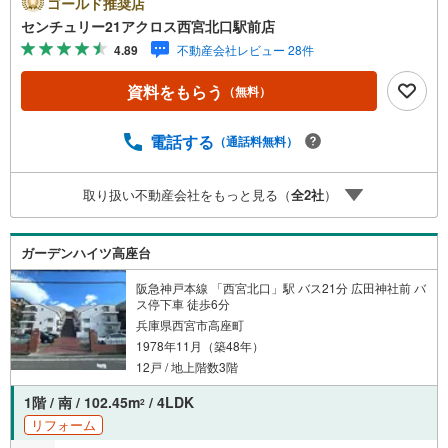
ゴールド推奨店
ださい。不動産の購入を検討しているなら、不動産会社を
センチュリー21アクロス西宮北口駅前店
しっかりと選んで下さい。信頼と実績のある不動産会社を
4.89
不動産会社レビュー 28件
選ぶことで、不動産購入を成功させることに繋がります。
資料をもらう
（無料）
電話する
（通話料無料）
取り扱い不動産会社をもっと見る（
全
2
社
）
ガーデンハイツ高座台
阪急神戸本線 「西宮北口」駅 バス21分 広田神社前 バ
ス停下車 徒歩6分
兵庫県西宮市高座町
1978年11月（築48年）
12戸 / 地上階数3階
1階 / 南 / 102.45m
/ 4LDK
2
リフォーム