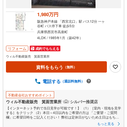
1,980万円
阪急神戸本線 「西宮北口」駅 バス12分 一ヶ
谷町 バス停下車 徒歩5分
兵庫県西宮市高座町
4LDK / 1985年1月（築42年）
リフォーム
成約でもらえる
ウィル不動産販売 箕面営業所
資料をもらう
（無料）
電話する
（通話料無料）
不動産会社おすすめポイント
ウィル不動産販売 箕面営業所
シルバー推奨店
【インターネット予約で当日見学が可能です！】 （1）［室内・現地を見学
する］をクリック （2）本日～4日以内をご希望の方は 「ご要望・ご質問
欄」に希望日時をご記入ください！ 弊社は定休日がないため土日はもちろ
ん平日、お仕事終わりの夜間も対応しております！ 【個人事業主の方や会
もっと見る
社経営者の方など住宅ローンにお困りの方】 弊社には専属のファイナンシ