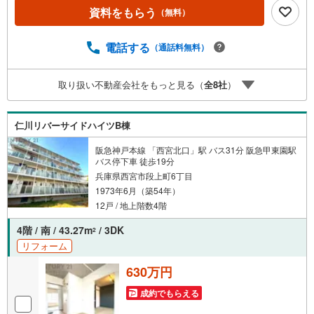
西宮・尼崎・伊丹・宝塚にて8店舗展開中。阪神間での購入
資料をもらう
（無料）
や売却は当店にお任せ下さい■お客様駐車場、キッズスペー
スがございます。 8店舗すべて駅前にございますが、お車
でのお越しも大歓迎です。 お子様連れでもご安心くださ
電話する
（通話料無料）
い。■取り扱い物件多数ございます。 地域密着の当店では
2000万円台の新築戸建や、1000万円台の中古マンションを
取り扱い不動産会社をもっと見る（
全
8
社
）
始め多数物件を取り扱っています。Yahoo！不動産に掲載
しきれない物件もご紹介できます。お気軽にお問合せくだ
さい。弊社ホームページへは「C21アクロス」で検索！
仁川リバーサイドハイツB棟
阪急神戸本線 「西宮北口」駅 バス31分 阪急甲東園駅
バス停下車 徒歩19分
兵庫県西宮市段上町6丁目
1973年6月（築54年）
12戸 / 地上階数4階
4階 / 南 / 43.27m
/ 3DK
2
リフォーム
630万円
成約でもらえる