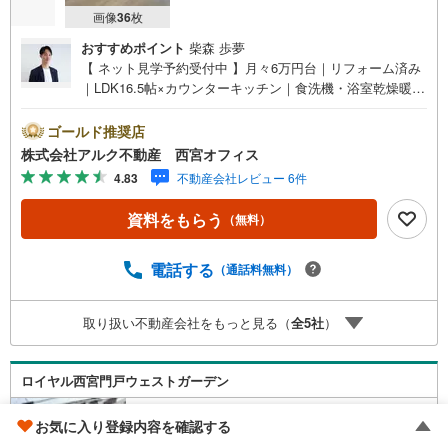
画像
36
枚
おすすめポイント
柴森 歩夢
【 ネット見学予約受付中 】月々6万円台｜リフォーム済み
｜LDK16.5帖×カウンターキッチン｜食洗機・浴室乾燥暖房
機・追い焚き完備｜専用倉庫付き｜エレベーター完備■阪急
神戸線「西宮北口駅」徒歩15分！■昭和48年9月竣工、総戸
ゴールド推奨店
数43邸のマンション！■エレベーター完備です！■1階に専
株式会社アルク不動産 西宮オフィス
用使用権付き倉庫あり！■食洗機・浴室乾燥機・追い炊き機
4.83
不動産会社レビュー 6件
能完備！【 リフォーム内容（2026年3月完成）】＜水回り
新規交換＞システムキッチン/浴室/洗面化粧台/トイレ＜内
資料をもらう
（無料）
装＞全室クロス貼替/フローリング貼/フロアタイル貼/給湯
器交換/ハウスクリーニング/エアコン先行配管 等【 当社
について 】当社はJRさくら夙川駅より徒歩3分の立地に店
電話する
（通話料無料）
舗を構えております。掲載中の物件に限らず、阪神間エリ
アを中心に幅広い物件をご紹介可能です。キッズスペース
取り扱い不動産会社をもっと見る（
全
5
社
）
やおむつ替えスペースも完備しており、お子さま連れでも
安心してご来店いただけます。住宅ローンに強く、事前審
査のサポートや金融機関のご提案、お客様一人ひとりに合
ロイヤル西宮門戸ウェストガーデン
わせた無理のない資金計画のご提案までトータルでサポー
トいたします
阪急神戸本線 「西宮北口」駅 徒歩20分
お気に入り登録内容を確認する
兵庫県西宮市愛宕山