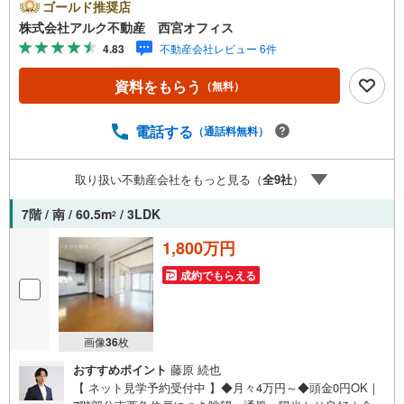
につき陽当たり・通風良好！■各居室に収納を備えた使いや
ゴールド推奨店
すい3LDK！■小・中学校が徒歩7分圏内で通学も安心！■総
株式会社アルク不動産 西宮オフィス
戸数228戸のビッグコミュニティ！【リフォーム内容（202
4.83
不動産会社レビュー 6件
6年7月下旬完成）】＜水回り新規交換＞システムキッチン/
ユニットバス/洗面化粧台/トイレ＜内装＞建具交換/フロー
資料をもらう
（無料）
リング張替え/クロス張替え/ハウスクリーニングほか【 ア
ルク不動産について 】当社はJRさくら夙川駅より徒歩3分
の立地に店舗を構えております。掲載中の物件に限らず、
電話する
（通話料無料）
阪神間エリアを中心に幅広い物件をご紹介可能です。キッ
ズスペースやおむつ替えスペースも完備しており、お子さ
取り扱い不動産会社をもっと見る（
全
9
社
）
ま連れでも安心してご来店いただけます。住宅ローンに強
く、事前審査のサポートや金融機関のご提案、お客様一人
7階 / 南 / 60.5m
/ 3LDK
2
ひとりに合わせた無理のない資金計画のご提案までトータ
ルでサポートいたします。ローンに不安のある方もお気軽
1,800万円
にご相談ください。
成約でもらえる
画像
36
枚
おすすめポイント
藤原 続也
【 ネット見学予約受付中 】◆月々4万円～◆頭金0円OK｜