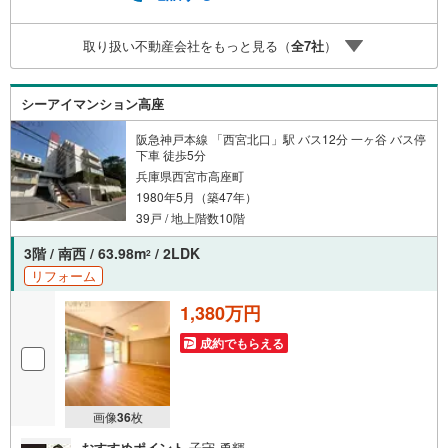
べて駅前にございますが、お車でのお越しも大歓迎です。
お子様連れでもご安心ください。■取り扱い物件多数ござ
取り扱い不動産会社をもっと見る（
全
7
社
）
います。 地域密着の当店では2000万円台の新築戸建や、
1000万円台の中古マンションを始め多数物件を取り扱って
います。Yahoo！不動産に掲載しきれない物件もご紹介で
シーアイマンション高座
きます。
阪急神戸本線 「西宮北口」駅 バス12分 一ヶ谷 バス停
下車 徒歩5分
兵庫県西宮市高座町
1980年5月（築47年）
39戸 / 地上階数10階
3階 / 南西 / 63.98m
/ 2LDK
2
リフォーム
1,380万円
成約でもらえる
画像
36
枚
おすすめポイント
子守 勇輝