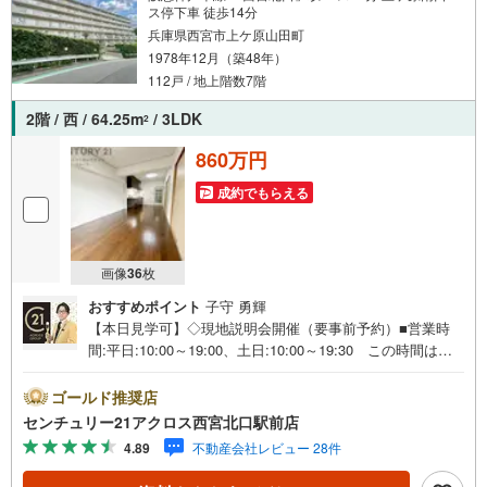
ス停下車 徒歩14分
兵庫県西宮市上ケ原山田町
1978年12月（築48年）
112戸 / 地上階数7階
2階 / 西 / 64.25m
/ 3LDK
2
860万円
成約でもらえる
画像
36
枚
おすすめポイント
子守 勇輝
【本日見学可】◇現地説明会開催（要事前予約）■営業時
間:平日:10:00～19:00、土日:10:00～19:30 この時間はお
電話でのご案内がスムーズです。【物件の特徴】・緑豊か
な閑静な住宅街に立地。マンション前に公園がございま
ゴールド推奨店
す。○センチュリー21アクロスグループの3つの特徴○■セン
センチュリー21アクロス西宮北口駅前店
チュリー21グループで28年連続No.1（1997年～2024年兵庫
4.89
不動産会社レビュー 28件
地区仲介実績） 西宮・尼崎・伊丹・宝塚にて8店舗展開
中。阪神間での購入や売却は当店にお任せ下さい■お客様駐