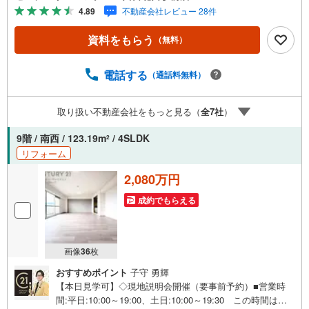
すめ。南西向き・両面バルコニー付きで陽当たり通風良
4.89
不動産会社レビュー 28件
好。○センチュリー21アクロスグループの3つの特徴○■セン
チュリー21グループで28年連続No.1（1997年～2024年兵庫
資料をもらう
（無料）
地区仲介実績） 西宮・尼崎・伊丹・宝塚にて8店舗展開
中。阪神間での購入や売却は当店にお任せ下さい■お客様駐
車場、キッズスペースがございます。 8店舗すべて駅前に
電話する
（通話料無料）
ございますが、お車でのお越しも大歓迎です。 お子様連
れでもご安心ください。■取り扱い物件多数ございます。
取り扱い不動産会社をもっと見る（
全
7
社
）
地域密着の当店では2000万円台の新築戸建や、1000万円台
の中古マンションを始め多数物件を取り扱っています。Ya
9階 / 南西 / 123.19m
/ 4SLDK
2
hoo！不動産に掲載しきれない物件もご紹介できます。
リフォーム
2,080万円
成約でもらえる
画像
36
枚
おすすめポイント
子守 勇輝
【本日見学可】◇現地説明会開催（要事前予約）■営業時
間:平日:10:00～19:00、土日:10:00～19:30 この時間はお