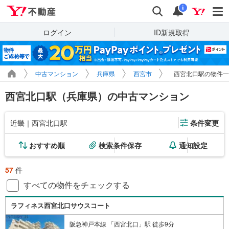
Yahoo!不動産
検索
通知
i
ログイン
ID新規取得
中古マンション
兵庫県
西宮市
西宮北口駅の物件一
西宮北口駅（兵庫県）の中古マンション
近畿｜西宮北口駅
条件変更
おすすめ順
検索条件保存
通知設定
57
件
すべての物件をチェックする
ラフィネス西宮北口サウスコート
阪急神戸本線 「西宮北口」駅 徒歩9分