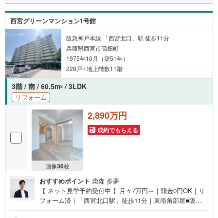
ャルプランナーがいるためご安心ください！住宅ローンが難しい方もしっ
かりサポートいたします！
西宮グリーンマンション1号館
■ウィル不動産販売 定休日なし■
本日見学可/新規リフォーム済/
阪急神戸本線 「西宮北口」駅 徒歩11分
広田小10分/上ヶ原中12分
兵庫県西宮市高畑町
◇南西側前面に棟無し！
1975年10月（築51年）
◇日当たり眺望良好！
◇敷地内駐車場空き有り！
228戸 / 地上階数11階
■2023年9月中旬新規リフォーム済！
キッチンコンロ・洗面台・浴室シャワーホースヘッド新規交換、クロス全
3階 / 南 / 60.5m
/ 3LDK
2
面張替、LDK・廊下床張替、和室畳表替・障子・襖張替、建具新調、ハウ
リフォーム
スクリーニング、その他照明交換・リペア等
■上記他過去リフォーム履歴多数のため室内美麗！
2,890万円
成約でもらえる
画像
36
枚
おすすめポイント
柴森 歩夢
【 ネット見学予約受付中 】月々7万円～｜頭金0円OK｜リ
フォーム済｜「西宮北口駅」徒歩11分｜東南角部屋■阪急
「西宮北口」駅まで徒歩11分の便利な立地！■南東角部屋