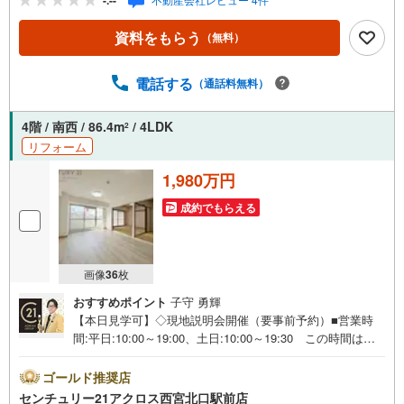
-.--
（無料）」ボタンよりご希望の日時をご記入いただくとス
ムーズにご案内が可能です。【個人事業主の方や会社経営
資料をもらう
（無料）
者の方など住宅ローンにお困りの方】弊社には専属のファ
イナンシャルプランナーがいるためご安心ください！住宅
ローンが難しい方もしっかりサポートいたします！ zoom
電話する
（通話料無料）
等、オンラインでのご相談も可能です！お買い換え・リフ
ォーム・ローン相談等お住まいに関わることは何でもご相
4階 / 南西 / 86.4m
/ 4LDK
2
談ください。夜7時まで営業しております。現地待ち合わせ
リフォーム
可。最寄り駅までの送迎も可能です。
1,980万円
成約でもらえる
画像
36
枚
おすすめポイント
子守 勇輝
【本日見学可】◇現地説明会開催（要事前予約）■営業時
間:平日:10:00～19:00、土日:10:00～19:30 この時間はお
電話でのご案内がスムーズです。【物件の特徴】・2023年
9月リフォーム履歴あり。阪急「西宮北口」駅までバス移動
ゴールド推奨店
が便利です♪4LDKと部屋数も多く、家族の多い方にもおす
センチュリー21アクロス西宮北口駅前店