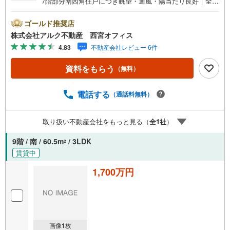
7階部分南西角住戸につき眺望・通風・陽当たり良好｜全居
室収納付き｜敷地内公園有り｜小・中学校徒歩10分圏内｜J
R・阪急の2沿線利用可能｜周辺生活施設充実｜西宮ガーデ
ゴールド推奨店
ンス徒歩11分【 周辺環境 】■深津小学校:徒歩5分（407m）
株式会社アルク不動産 西宮オフィス
■深津中学校:徒歩6分（491m）■ライフ西宮北口店:徒歩12
4.83
不動産会社レビュー 6件
分（988m）■阪急西宮ガーデンズ:徒歩11分（881m）■ロー
ソン 西宮瓦木町店:徒歩13分（1077m）＝＝＝＝＝＝＝＝
資料をもらう
（無料）
＝＝＝＝＝＝＝＝＝＝＝＝＝＝【 アルク不動産について 】
当社はJRさくら夙川駅より徒歩3分の立地に店舗を構えて
おります。掲載中の物件に限らず、阪神間エリアを中心に
電話する
（通話料無料）
幅広い物件をご紹介可能です。キッズスペースやおむつ替
えスペースも完備しており、お子さま連れでも安心してご
取り扱い不動産会社をもっと見る（
全
1
社
）
来店いただけます。住宅ローンに強く、事前審査のサポー
トや金融機関のご提案、お客様一人ひとりに合わせた無理
9階 / 南 / 60.5m
/ 3LDK
2
のない資金計画のご提案までトータルでサポートいたしま
賃貸中
す。ローンに不安のある方もお気軽にご相談ください。
1,700万円
画像
1
枚