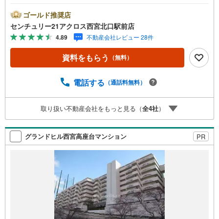
電話でのご案内がスムーズです。【物件の特徴】・令和8年
3月リノベーション工事済み♪最上階9階部分で両面バルコ
ゴールド推奨店
ニー付きにつき陽当たり眺望通風良好！閑静な住宅街に立
センチュリー21アクロス西宮北口駅前店
地。4SLDKと部屋数多く、ご家族の多い方や荷物の多い方
4.89
不動産会社レビュー 28件
にもおすすめです♪○センチュリー21アクロスグループの3
つの特徴○■センチュリー21グループで28年連続No.1（1997
資料をもらう
（無料）
年～2024年兵庫地区仲介実績） 西宮・尼崎・伊丹・宝塚
にて8店舗展開中。阪神間での購入や売却は当店にお任せ下
さい■お客様駐車場、キッズスペースがございます。 8店
電話する
（通話料無料）
舗すべて駅前にございますが、お車でのお越しも大歓迎で
す。 お子様連れでもご安心ください。■取り扱い物件多数
取り扱い不動産会社をもっと見る（
全
4
社
）
ございます。 地域密着の当店では2000万円台の新築戸建
や、1000万円台の中古マンションを始め多数物件を取り扱
っています。Yahoo！不動産に掲載しきれない物件もご紹
グランドヒル西宮高座台マンション
PR
介できます。