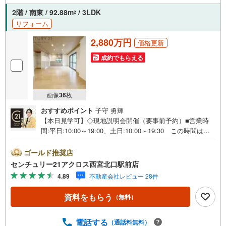
2階 / 南東 / 92.88m
/ 3LDK
2
リフォーム
2,880万円
価格更新
成約でもらえる
画像
36
枚
おすすめポイント
子守 勇輝
【本日見学可】◇現地説明会開催（要事前予約）■営業時
間:平日:10:00～19:00、土日:10:00～19:30 この時間はお
電話でのご案内がスムーズです。【物件の特徴】・フルリ
フォーム済みのメゾネットタイプ。阪急「甲東園」駅徒歩3
ゴールド推奨店
分の交通便利な立地です。甲東園小学校まで約480m、甲陵
センチュリー21アクロス西宮北口駅前店
中学校まで約1040m。角住戸で2面バルコニー付き陽当たり
4.89
不動産会社レビュー 28件
通風良好です♪○センチュリー21アクロスグループの3つの
特徴○■センチュリー21グループで28年連続No.1（1997年～
資料をもらう
（無料）
2024年兵庫地区仲介実績） 西宮・尼崎・伊丹・宝塚にて
8店舗展開中。阪神間での購入や売却は当店にお任せ下さい
■お客様駐車場、キッズスペースがございます。 8店舗す
電話する
（通話料無料）