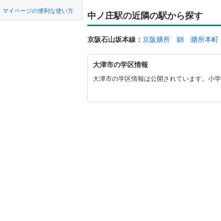
中国
鳥取
東海道新
マイページの便利な使い方
中ノ庄駅の近隣の駅から探す
ペット可
四国
徳島
地下鉄
京都市営
京阪石山坂本線：
京阪膳所
錦
膳所本町
配置、向き、
OsakaMe
九州・沖縄
福岡
大
角住戸
（
大津市の学区情報
津
OsakaMe
市
大津市の学区情報は公開されています。小学校
に
OsakaMe
階下に住
関
0
0
0
0
0
0
す
該当物件
該当物件
該当物件
該当物件
該当物件
該当物件
件
件
件
件
件
件
私鉄・その他
近鉄大阪
る
構造・規模・
情
近鉄天理
報
耐震構造
近鉄吉野
大規模（
（
0
）
近鉄御所
近鉄田原
立地
近鉄生駒
最寄りの