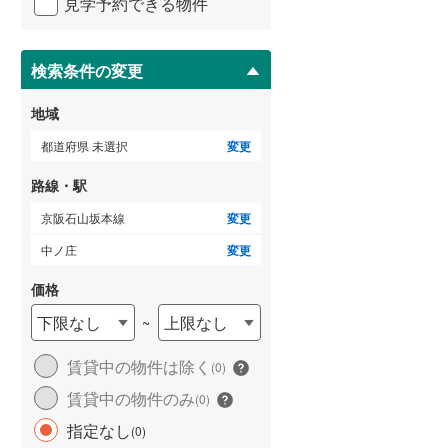
見学予約できる物件
京福電気鉄道北野線
(
70
)
ペ
ー
信楽高原鐵道
(
0
)
ジ
に
検索条件の変更
ゲストルーム
（
0
）
京阪宇治線
(
90
)
保
存
地域
京阪鴨東線
(
68
)
す
る
都道府県 未選択
変更
阪急京都本線
(
1,012
)
ＴＶモニタ付インターホン
（
0
）
路線・駅
阪急神戸本線
(
923
)
京阪石山坂本線
変更
阪急甲陽線
(
122
)
中ノ庄
変更
阪神本線
(
1,047
)
価格
能勢電鉄妙見線
(
62
)
下限なし
上限なし
~
南海多奈川線
(
0
)
賃貸中の物件は除く
(
0
)
南海和歌山港線
(
10
)
賃貸中の物件のみ
(
0
)
南海空港線
(
0
)
指定なし
(
0
)