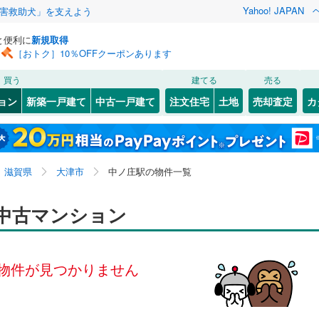
Yahoo! JAPAN
害救助犬」を支えよう
と便利に
新規取得
［おトク］10％OFFクーポンあります
検索条件を保存しました
買う
建てる
売る
（JR東海）
(
0
)
紀勢本線（JR東海）
(
0
)
リノベーション
ョン
新築一戸建て
中古一戸建て
注文住宅
土地
売却査定
カ
この検索条件の新着物件通知は、
マイページ
から設定できます。
1
)
小浜線
(
0
)
ション・リフォーム
築古・築30年以上
（
0
）
岩手
宮城
秋田
山形
JR西日本）
(
35
)
湖西線
(
133
)
)
(
1
)
(
5
)
(
11
)
(
16
)
(
0
)
(
2
)
近畿、中ノ庄駅
神奈川
埼玉
千葉
茨城
)
福知山線
(
479
)
滋賀県
大津市
中ノ庄駅の物件一覧
13
)
播但線
(
94
)
クスあり
（
0
）
24時間ゴミ出し可
（
0
）
長野
富山
石川
福井
中古マンション
山陰本線
(
224
)
検索条件を保存する
中ノ庄
瓦ケ浜
ルーム
（
0
）
エレベーター
（
0
）
)
(
2
)
(
24
)
(
16
)
(
6
)
閉じる
閉じる
お気に入りリストを見る
お気に入りリストを見る
閉じる
閉じる
岐阜
静岡
三重
(
0
)
(
1
)
)
奈良線
(
174
)
きあり（近隣を含む）
オートロック
（
0
）
マイページ
物件が見つかりません
0
)
和歌山線
(
39
)
兵庫
京都
滋賀
奈良
線
(
1
)
東西線
(
390
)
約