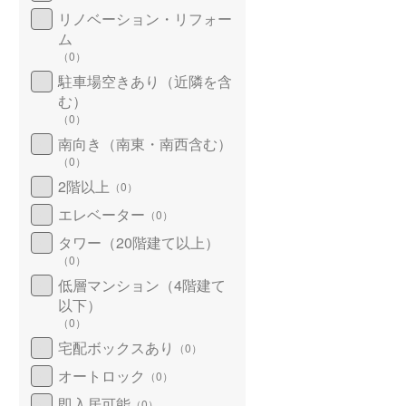
リノベーション・リフォー
ム
（
0
）
駐車場空きあり（近隣を含
む）
（
0
）
南向き（南東・南西含む）
（
0
）
2階以上
（
0
）
エレベーター
（
0
）
タワー（20階建て以上）
（
0
）
低層マンション（4階建て
以下）
（
0
）
宅配ボックスあり
（
0
）
オートロック
（
0
）
即入居可能
（
0
）