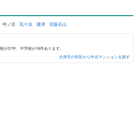
島根
岡山
広島
山口
幹線
(
240
)
山陽新幹線
(
339
)
（
0
）
24時間有人管理
（
0
）
香川
愛媛
高知
地下鉄烏丸線
(
365
)
京都市営地下鉄東西線
(
337
)
保存した条件を見る
中ノ庄
瓦ケ浜
粟津
京阪石山
建ち方、日当たり
tro今里筋線
(
176
)
OsakaMetro御堂筋線
(
938
)
佐賀
長崎
熊本
大分
0
）
南向き（南東・南西含む）
tro四つ橋線
(
534
)
OsakaMetro中央線
(
483
)
（
0
）
が37件、中学校が18件あります。
tro堺筋線
(
485
)
神戸市営地下鉄西神・山手線
(
334
)
戸なし
（
0
）
メゾネット
（
0
）
大津市の学区から中古マンションを探す
この条件で検索する
この条件で検索する
この条件で検索する
この条件で検索する
この条件で検索する
この条件で検索する
市区町村以下を選択
市区町村を選択す
駅を選択する
線
(
227
)
近鉄奈良線
(
367
)
施工・品質・工法関連
線
(
11
)
近鉄信貴線
(
9
)
（
0
）
免震構造
（
0
）
線
(
6
)
近鉄長野線
(
45
)
総戸数200以上）
タワー（20階建て以上）
（
0
）
線
(
3
)
近鉄京都線
(
211
)
本線
(
9
)
近鉄けいはんな線
(
80
)
ケーブル
(
17
)
近江鉄道近江本線
(
7
)
駅が始発駅
（
0
）
海まで2km以内
（
0
）