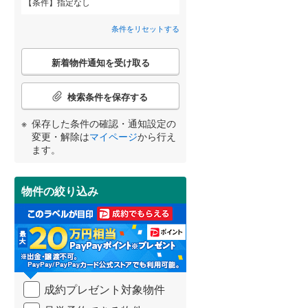
条件
指定なし
条件をリセットする
OsakaMetro長堀鶴見緑地線
(
532
)
こ
新着物件通知を受け取る
の
OsakaMetro谷町線
(
835
)
宮崎
鹿児島
沖縄
検
2階以上
（
0
）
索
OsakaMetro千日前線
(
523
)
検索条件を保存する
条
件
神戸市営地下鉄海岸線
(
114
)
保存した条件の確認・通知設定の
最上階
（
0
）
で
変更・解除は
マイページ
から行え
通
する
る
条件をリセットする
条件をリセットする
条件をリセットする
条件をリセットする
条件をリセットする
条件をリセットする
ます。
知
近鉄橿原線
(
46
)
を
近鉄南大阪線
(
188
)
受
制震構造
（
0
）
物件の絞り込み
け
近鉄道明寺線
(
9
)
取
低層マンション（4階建て以
る
下）
（
0
）
近鉄生駒線
(
33
)
・
条
近鉄西信貴ケーブル
(
2
)
件
を
近江鉄道多賀線
(
0
)
成約プレゼント対象物件
マ
小学校まで1km以内
（
0
）
イ