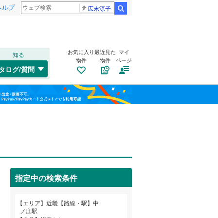
ヘルプ
広末涼子
検索
お気に入り
最近見た
マイ
知る
物件
物件
ページ
東海道本線（JR西日本）
(
1,744
)
タログ/質問
関西本線（JR西日本）
(
250
)
福島
大阪環状線
(
797
)
びわ湖浜大津
島ノ関
(
9
)
(
1
)
栃木
群馬
山梨
山陽本線（JR西日本）
(
502
)
(
6
)
姫新線
(
89
)
自転車置き場
（
0
）
舞鶴線
(
1
)
バイク置き場
（
0
）
桜井線
(
55
)
指定中の検索条件
防犯カメラ
（
0
）
阪和線
(
236
)
和歌山
エリア
近畿【路線・駅】中
おおさか東線
(
649
)
ノ庄駅