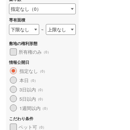
指定なし
（
0
）
専有面積
下限なし
上限なし
~
詳しく見る
敷地の権利形態
所有権のみ
（
0
）
情報公開日
指定なし
（
0
）
本日
（
0
）
3日以内
（
0
）
5日以内
（
0
）
1週間以内
（
0
）
こだわり条件
ペット可
（
0
）