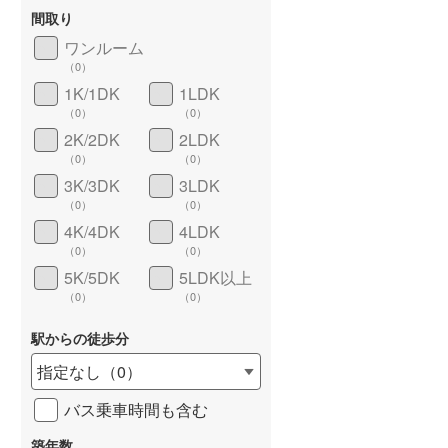
南海泉北線
(
113
)
間取り
国際文化公園都市モノレール
(
66
)
ワンルーム
（
0
）
紀州鉄道
(
0
)
1K/1DK
1LDK
神戸電鉄三田線
(
9
)
（
0
）
（
0
）
2K/2DK
2LDK
山陽電鉄本線
(
408
)
（
0
）
（
0
）
3K/3DK
3LDK
神戸高速線（南北線）
(
49
)
（
0
）
（
0
）
ワイドバルコニー
（
0
）
神戸新交通六甲アイランド線
(
96
)
4K/4DK
4LDK
（
0
）
（
0
）
京都丹後鉄道宮福線
(
2
)
5K/5DK
5LDK以上
（
0
）
（
0
）
駅からの徒歩分
指定なし
（
0
）
バス乗車時間も含む
築年数