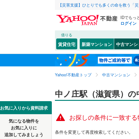
【災害支援】ひとりでも多くの命を救う「災
IDでもっ
ログイン
借りる
北海道
JR
北海道
東海道本線
こだわり条件
リフォーム、
賃貸住宅
新築マンション
中古マンシ
北陸本線
(
リノベー
東北
青森
（
0
）
紀勢本線（
松ノ馬場
(
0
)
(
1
(
0
)
関東
東京
桜島線
(
47
Yahoo!不動産トップ
中古マンション
共用設備
加古川線
(
宅配ボッ
信越・北陸
新潟
中ノ庄駅（滋賀県）の
赤穂線
(
2
)
トランク
(
17
)
(
11
)
(
6
東海
愛知
お気に入りから資料請求
草津線
(
14
駐車場空
お探しの条件に一致する
片町線
(
23
気になる物件を
（
0
）
近畿
大阪
お気に入りに
条件を変更して再度検索してください。
関西空港
追加してみましょう
管理・管理規