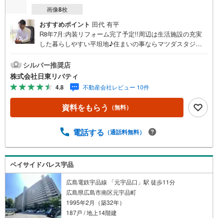
画像
8
枚
おすすめポイント
田代 有平
R8年7月:内装リフォーム完了予定!!周辺は生活施設の充実
した暮らしやすい平坦地♪住まいの事ならマツダスタジア
ム近くの日東リバティへ!!チラシやネット広告に載っていな
い物件もご紹介できます。広島市内はもちろん廿日市から
シルバー推奨店
呉・東広島まで6000物件の豊富な情報量!!「実際に自分自
株式会社日東リバティ
身が住む家を見て納得して買いたい」広告では分かり難い
4.8
不動産会社レビュー 10件
物件の長所や短所を現地でご確認できます。お気軽にお問
い合わせ下さい。TV電話やLINE等でオンライン案内も可能
資料をもらう
（無料）
です。お気軽にお申し付け下さい。「住まいを通じた出逢
いを大切に」をモットーに、創業以来多くのお客様に信頼
と信用を頂き、広島県下でも有数の不動産グループへ成長
電話する
（通話料無料）
することができました。「人と人、心と心」これからもこ
の精神を大切に、お客様へのサポートをさせて頂きます。
株式会社日東リバティ〒732-0818広島市南区段原日出2丁目
ベイサイドパレス宇品
2-22-2F
広島電鉄宇品線 「元宇品口」駅 徒歩11分
広島県広島市南区元宇品町
1995年2月（築32年）
187戸 / 地上14階建