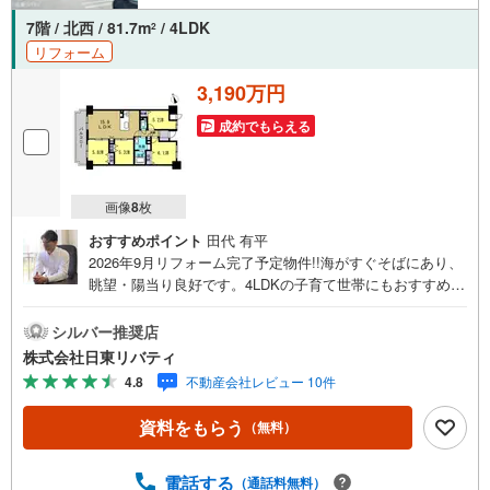
7階 / 北西 / 81.7m
/ 4LDK
2
リフォーム
3,190万円
成約でもらえる
画像
8
枚
おすすめポイント
田代 有平
2026年9月リフォーム完了予定物件!!海がすぐそばにあり、
眺望・陽当り良好です。4LDKの子育て世帯にもおすすめの
物件。住まいの事ならマツダスタジアム近くの日東リバテ
ィへ!!チラシやネット広告に載っていない物件もご紹介でき
シルバー推奨店
ます。広島市内はもちろん廿日市から呉・東広島まで6000
株式会社日東リバティ
物件の豊富な情報量!!「実際に自分自身が住む家を見て納得
4.8
不動産会社レビュー 10件
して買いたい」広告では分かり難い物件の長所や短所を現
地でご確認できます。お気軽にお問い合わせ下さい。TV電
資料をもらう
（無料）
話やLINE等でオンライン案内も可能です。お気軽にお申し
付け下さい。「住まいを通じた出逢いを大切に」をモット
ーに、創業以来多くのお客様に信頼と信用を頂き、広島県
電話する
（通話料無料）