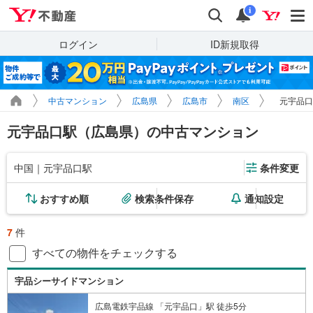
Yahoo!不動産
検索
通知
i
ログイン
ID新規取得
中古マンション
広島県
広島市
南区
元宇品口
元宇品口駅（広島県）の中古マンション
中国｜元宇品口駅
条件変更
おすすめ順
検索条件保存
通知設定
7
件
すべての物件をチェックする
宇品シーサイドマンション
広島電鉄宇品線 「元宇品口」駅 徒歩5分