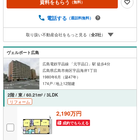
資料をもらう
（無料）
せ下さい。TV電話やLINE等でオンライン案内も可能です。
お気軽にお申し付け下さい。「住まいを通じた出逢いを大
切に」をモットーに、創業以来多くのお客様に信頼と信用
電話する
（通話料無料）
を頂き、広島県下でも有数の不動産グループへ成長するこ
とができました。「人と人、心と心」これからもこの精神
取り扱い不動産会社をもっと見る（
全
2
社
）
を大切に、お客様へのサポートをさせて頂きます。株式会
社日東リバティ〒732-0818広島市南区段原日出2丁目2-22-2
F
ヴェルポート広島
広島電鉄宇品線 「元宇品口」駅 徒歩4分
広島県広島市南区宇品海岸1丁目
1980年6月（築47年）
174戸 / 地上12階建
2階 / 東 / 60.21m
/ 3LDK
2
リフォーム
2,190万円
成約でもらえる