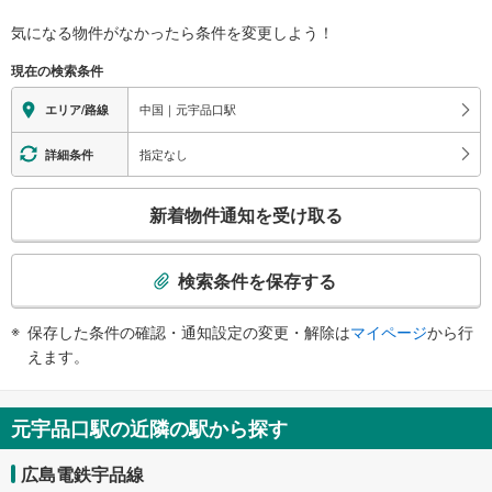
バリアフリー状況
気になる物件がなかったら
条件を変更しよう！
※段差なしでの移動経路
（○：有り △：要駅員設備 ×：無し）
現在の検索条件
地上⇔ホーム：×
中国｜元宇品口駅
エリア/路線
指定なし
詳細条件
こ
新着物件通知を受け取る
の
検
索
検索条件を保存する
条
件
保存した条件の確認・通知設定の変更・解除は
マイページ
から行
で
えます。
通
知
を
元宇品口駅の近隣の駅から探す
受
け
広島電鉄宇品線
取