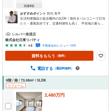
画像
5
枚
おすすめポイント
田代 有平
生活利便施設が徒歩圏内の3LDK！南向きバルコニーで日当
たり・通風良好です。交通利便性も高く、平坦地の暮らし
やすい町です。住まいの事ならマツダスタジアム近くの日
東リバティへ!!チラシやネット広告に載っていない物件もご
シルバー推奨店
紹介できます。広島市内はもちろん廿日市から呉・東広島
株式会社日東リバティ
まで6000物件の豊富な情報量!!「実際に自分自身が住む家
4.8
不動産会社レビュー 10件
を見て納得して買いたい」広告では分かり難い物件の長所
や短所を現地でご確認できます。お気軽にお問い合わせ下
資料をもらう
（無料）
さい。TV電話やLINE等でオンライン案内も可能です。お気
軽にお申し付け下さい。「住まいを通じた出逢いを大切
に」をモットーに、創業以来多くのお客様に信頼と信用を
電話する
（通話料無料）
頂き、広島県下でも有数の不動産グループへ成長すること
ができました。「人と人、心と心」これからもこの精神を
9階 / 南 / 73.08m
/ 3LDK
2
大切に、お客様へのサポートをさせて頂きます。株式会社
リフォーム
日東リバティ〒732-0818広島市南区段原日出2丁目2-22-2F
2,480万円