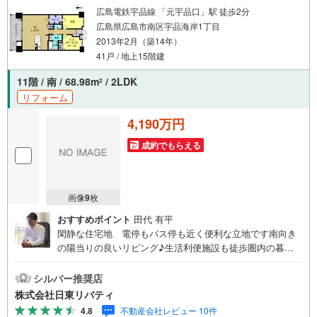
広島電鉄宇品線 「元宇品口」駅 徒歩2分
広島県広島市南区宇品海岸1丁目
2013年2月（築14年）
41戸 / 地上15階建
11階 / 南 / 68.98m
/ 2LDK
2
リフォーム
4,190万円
成約でもらえる
画像
9
枚
おすすめポイント
田代 有平
閑静な住宅地 電停もバス停も近く便利な立地です南向き
の陽当りの良いリビング♪生活利便施設も徒歩圏内の暮ら
しやすい街です住まいの事ならマツダスタジアム近くの日
東リバティへ!!チラシやネット広告に載っていない物件もご
シルバー推奨店
紹介できます。広島市内はもちろん廿日市から呉・東広島
株式会社日東リバティ
まで6000物件の豊富な情報量!!「実際に自分自身が住む家
4.8
不動産会社レビュー 10件