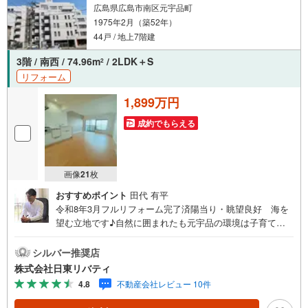
広島県広島市南区元宇品町
1975年2月（築52年）
44戸 / 地上7階建
3階 / 南西 / 74.96m
/ 2LDK＋S
2
リフォーム
1,899万円
成約でもらえる
画像
21
枚
おすすめポイント
田代 有平
令和8年3月フルリフォーム完了済陽当り・眺望良好 海を
望む立地です♪自然に囲まれたも元宇品の環境は子育て家
族にぴったりです。住まいの事ならマツダスタジアム近く
の日東リバティへ!!チラシやネット広告に載っていない物件
シルバー推奨店
もご紹介できます。広島市内はもちろん廿日市から呉・東
株式会社日東リバティ
広島まで6000物件の豊富な情報量!!「実際に自分自身が住
4.8
不動産会社レビュー 10件
む家を見て納得して買いたい」広告では分かり難い物件の
長所や短所を現地でご確認できます。お気軽にお問い合わ