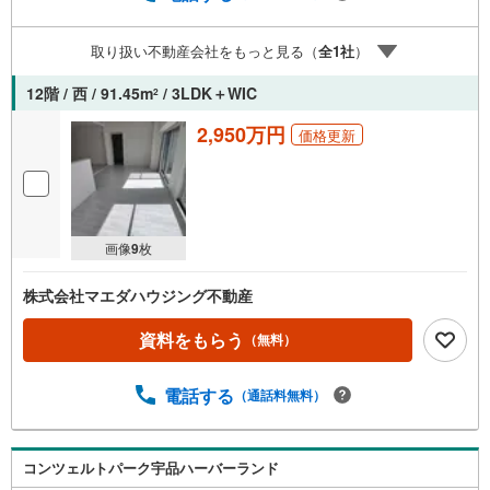
下でも有数の不動産グループへ成長することができまし
た。「人と人、心と心」これからもこの精神を大切に、お
取り扱い不動産会社をもっと見る（
全
1
社
）
客様へのサポートをさせて頂きます。株式会社日東リバテ
ィ〒732-0818広島市南区段原日出2丁目2-22-2F
12階 / 西 / 91.45m
/ 3LDK＋WIC
2
2,950万円
価格更新
画像
9
枚
株式会社マエダハウジング不動産
資料をもらう
（無料）
電話する
（通話料無料）
コンツェルトパーク宇品ハーバーランド