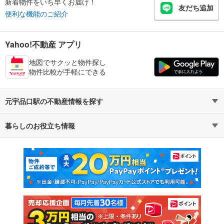
新着物件をいち早くお届け！
友だち追加
便利な機能のご紹介
Yahoo!不動産 アプリ
地図でサクッと物件探し
物件比較が手軽にできる
元宇品口駅の不動産情報を探す
暮らしのお役立ち情報
不動産・住宅
賃貸住宅
マンションカタログ
教えて！住まいの先生
新築マンション
中古マンション
新築一戸建て
中古一戸建て
注文住宅
土地