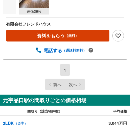
画像
36
枚
有限会社フレンドハウス
資料をもらう
（無料）
電話する
（通話料無料）
1
前へ
次へ
元宇品口駅の間取りごとの価格相場
間取り（該当物件数）
平均価格
2LDK
（
2
件）
3,044万円