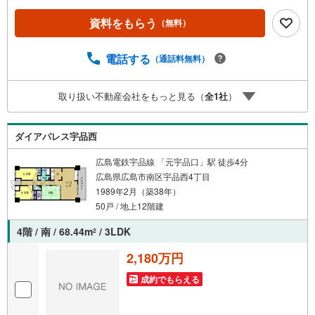
を見て納得して買いたい」広告では分かり難い物件の長所
や短所を現地でご確認できます。お気軽にお問い合わせ下
資料をもらう
（無料）
さい。TV電話やLINE等でオンライン案内も可能です。お気
軽にお申し付け下さい。「住まいを通じた出逢いを大切
に」をモットーに、創業以来多くのお客様に信頼と信用を
電話する
（通話料無料）
頂き、広島県下でも有数の不動産グループへ成長すること
ができました。「人と人、心と心」これからもこの精神を
取り扱い不動産会社をもっと見る（
全
1
社
）
大切に、お客様へのサポートをさせて頂きます。株式会社
日東リバティ〒732-0818広島市南区段原日出2丁目2-22-2F
ダイアパレス宇品西
広島電鉄宇品線 「元宇品口」駅 徒歩4分
広島県広島市南区宇品西4丁目
1989年2月（築38年）
50戸 / 地上12階建
4階 / 南 / 68.44m
/ 3LDK
2
2,180万円
成約でもらえる