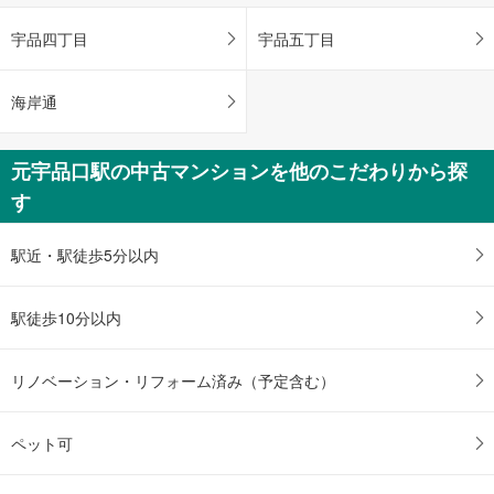
る
宇品四丁目
宇品五丁目
・
条
件
海岸通
を
マ
イ
元宇品口駅の中古マンションを他のこだわりから探
ペ
す
ー
ジ
駅近・駅徒歩5分以内
に
保
存
駅徒歩10分以内
す
る
リノベーション・リフォーム済み（予定含む）
ペット可