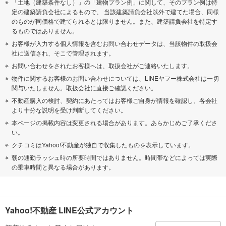
「土地（建築条件なし）」の「建物プラン例」に関して、そのプラン例は特
定の建築請負会社によるもので、 当該建築請負会社以外で建てた場合、同様
のものが同価格で建てられるとは限りません。また、建築請負会社を特定す
るものではありません。
お客様が入力する個人情報を含むお問い合わせデータは、当該物件の取扱会
社に送信され、そこで管理されます。
お問い合わせをされたお客様へは、取扱会社がご連絡いたします。
物件に関するお客様のお問い合わせについては、LINEヤフー株式会社は一切
関与いたしません。取扱会社に直接ご確認ください。
不動産購入の検討、契約にあたってはお客様ご自身が情報を確認し、各会社
より十分な説明を受け判断してください。
本ページの掲載内容は変更される場合があります。あらかじめご了承くださ
い。
クチコミはYahoo!不動産が独自で収集したものを表示しています。
朝の通勤ラッシュ時の所要時間ではありません。時間帯などによっては実際
の乗車時間と異なる場合があります。
Yahoo!不動産 LINE公式アカウント