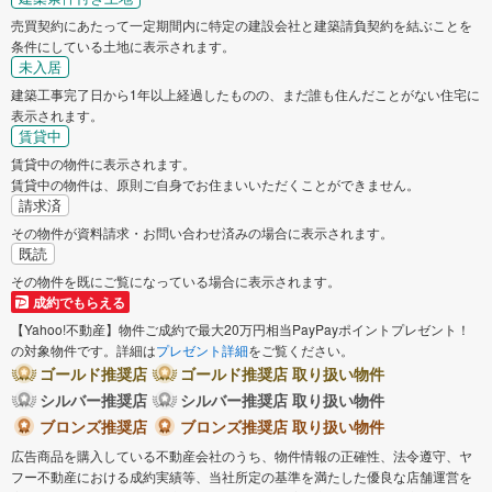
売買契約にあたって一定期間内に特定の建設会社と建築請負契約を結ぶことを
条件にしている土地に表示されます。
未入居
建築工事完了日から1年以上経過したものの、まだ誰も住んだことがない住宅に
表示されます。
賃貸中
賃貸中の物件に表示されます。
賃貸中の物件は、原則ご自身でお住まいいただくことができません。
請求済
その物件が資料請求・お問い合わせ済みの場合に表示されます。
既読
その物件を既にご覧になっている場合に表示されます。
成約でもらえる
【Yahoo!不動産】物件ご成約で最大20万円相当PayPayポイントプレゼント！
の対象物件です。詳細は
プレゼント詳細
をご覧ください。
ゴールド推奨店
ゴールド推奨店 取り扱い物件
シルバー推奨店
シルバー推奨店 取り扱い物件
ブロンズ推奨店
ブロンズ推奨店 取り扱い物件
広告商品を購入している不動産会社のうち、物件情報の正確性、法令遵守、ヤ
フー不動産における成約実績等、当社所定の基準を満たした優良な店舗運営を