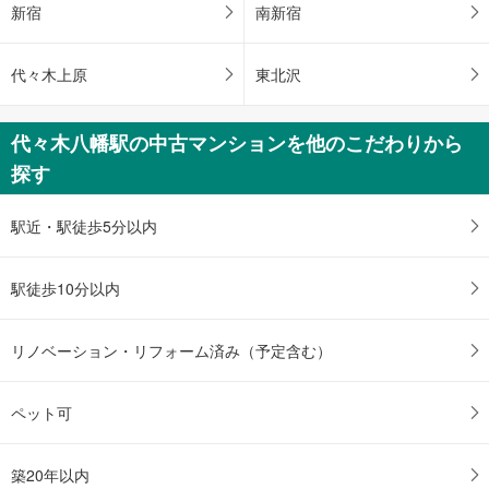
新宿
南新宿
ー
ジ
に
代々木上原
東北沢
保
存
代々木八幡駅の中古マンションを他のこだわりから
す
る
探す
駅近・駅徒歩5分以内
駅徒歩10分以内
リノベーション・リフォーム済み（予定含む）
ペット可
築20年以内