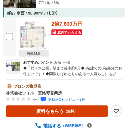
7戸 / 地上8階
8階 / 南西 / 90.99m
/ 1LDK
2
2億7,800万円
成約でもらえる
画像
25
枚
おすすめポイント
近藤 一穂
◆「代々木公園」駅まで徒歩約6分◆8階建ての8階部分のお
住まいです！◆間取りはゆとりのある一人暮らしにもぴっ
たりの1LDK！◆LDKは約32帖とゆとりの空間がございま
す！◆お掃除らくらくなIHクッキングヒーターを採用！◆
ブロンズ推奨店
全居室8帖以上のゆとりの間取り設計です！◆冬でも足元快
株式会社ウィル 恵比寿営業所
適にお過ごしいただける床暖房設置◆ウォークインクロー
-.--
不動産会社レビュー 2件
ゼットがあり収納スペースも豊富！◆エアコン2台付き！◆
インターネット対応です！◆不在がちな方の心強い味方、
資料をもらう
（無料）
宅配ボックス-冷蔵タイプ◆「成城石井（富ヶ谷店）」まで
徒歩約2分【営業時間 10:00～19:00】上記時間はお電話が
繋がりやすくなっております。お気軽にご連絡下さい！現
電話する
（通話料無料）