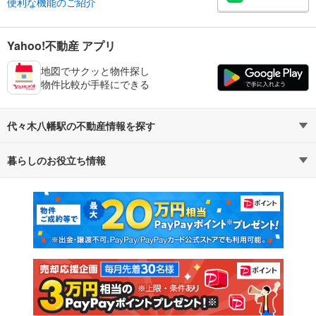
便利な機能のご紹介
Yahoo!不動産 アプリ
地図でサクッと物件探し
物件比較が手軽にできる
代々木八幡駅の不動産情報を探す
暮らしのお役立ち情報
不動産・住宅
賃貸住宅
マンションカタログ
教えて！住まいの先生
新築マンション
中古マンション
新築一戸建て
中古一戸建て
注文住宅
土地
売却査定