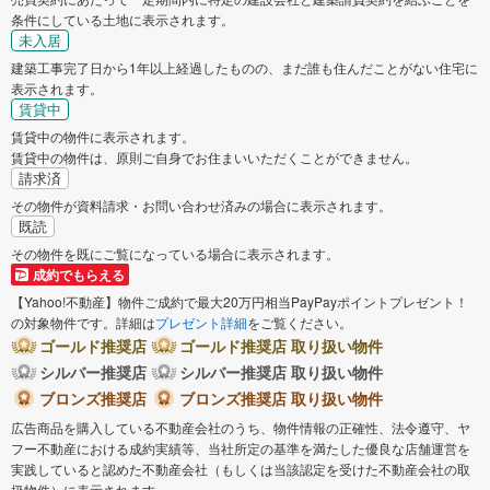
条件にしている土地に表示されます。
未入居
建築工事完了日から1年以上経過したものの、まだ誰も住んだことがない住宅に
表示されます。
賃貸中
賃貸中の物件に表示されます。
賃貸中の物件は、原則ご自身でお住まいいただくことができません。
請求済
その物件が資料請求・お問い合わせ済みの場合に表示されます。
既読
その物件を既にご覧になっている場合に表示されます。
成約でもらえる
【Yahoo!不動産】物件ご成約で最大20万円相当PayPayポイントプレゼント！
の対象物件です。詳細は
プレゼント詳細
をご覧ください。
ゴールド推奨店
ゴールド推奨店 取り扱い物件
シルバー推奨店
シルバー推奨店 取り扱い物件
ブロンズ推奨店
ブロンズ推奨店 取り扱い物件
広告商品を購入している不動産会社のうち、物件情報の正確性、法令遵守、ヤ
フー不動産における成約実績等、当社所定の基準を満たした優良な店舗運営を
実践していると認めた不動産会社（もしくは当該認定を受けた不動産会社の取
扱物件）に表示されます。