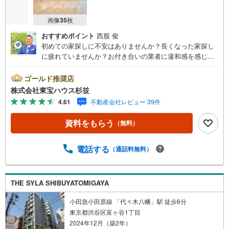
画像
35
枚
おすすめポイント
西股 俊
初めての家探しに不安はありませんか？長くなった家探し
に疲れていませんか？お付き合いの業者に違和感を感じて
いませんか？東宝ハウス杉並は仲介業者です。仲介に特化
したプロが何のしがらみもなく、お客様のが求める理想の
ゴールド推奨店
物件をお探しします。【資料請求、内見希望は下の問い合
株式会社東宝ハウス杉並
わせボタンをクリックしてください】ご見学希望の物件以
4.61
不動産会社レビュー 39件
外も併せてご案内させていただきます。遠慮なくご希望を
お伝えくださいませ。■ご見学について■【営業時間 9:00～
資料をもらう
（無料）
21:00】人気物件は特に問い合わせが集中するため、お早め
にお電話くださいませ。「室内・現地を見学する」ボタン
より予約いただくとご見学がスムーズとなります。■TOHO
電話する
（通話料無料）
HOUSE CLUB■弊社で売買されたお客様はTOHO HOUSE
CLUBに加入可能。10～20年後のリフォーム、保険の見直
しや借り換えなど、オンラインでやりとりができます。■F
THE SYLA SHIBUYATOMIGAYA
Pによるファイナンシャルライフサポート■ファイナンシャ
ルプランナーが住宅ローン、保険・税金、資産運用、相続
小田急小田原線 「代々木八幡」駅 徒歩6分
などの対策をアドバイスを致します。
東京都渋谷区富ヶ谷1丁目
2024年12月（築2年）