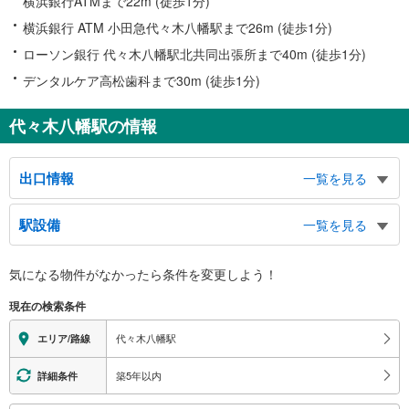
横浜銀行ATMまで22m (徒歩1分)
横浜銀行 ATM 小田急代々木八幡駅まで26m (徒歩1分)
ローソン銀行 代々木八幡駅北共同出張所まで40m (徒歩1分)
デンタルケア高松歯科まで30m (徒歩1分)
代々木八幡駅の情報
出口情報
一覧を見る
北口
駅設備
一覧を見る
代々木５丁目、元代々木町
南口
バリアフリー状況
気になる物件がなかったら
条件を変更しよう！
富ヶ谷１丁目、上原１丁目、代々木公園駅
※段差なしでの移動経路
西口
（○：有り △：要駅員設備 ×：無し）
現在の検索条件
地上⇔改札⇔ホーム：○
山手通り、代々木八幡宮、バスのりば
トイレ
代々木八幡駅
エリア/路線
《多機能トイレ》
・１番線ホーム上
築5年以内
詳細条件
スロープ