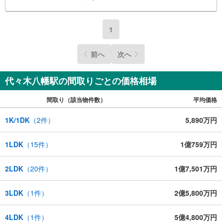
地を見学される場合はご見学予約ボタンよりご希望の日時
をご記入いただけますとスムーズにご案内が可能です。**
住宅ローン**諸費用込融資や築年数の古い物件のローンも
1
得意としており、最適な銀行をご提案します。**リフォー
ム**理想の間取り、テイストを作り上げられます！リフォ
前へ
次へ
ームプランナーの同行も可能です。
代々木八幡駅の間取りごとの価格相場
間取り（該当物件数）
平均価格
1K/1DK
（
2
件）
5,890万円
1LDK
（
15
件）
1億759万円
2LDK
（
20
件）
1億7,501万円
3LDK
（
1
件）
2億5,800万円
4LDK
（
1
件）
5億4,800万円