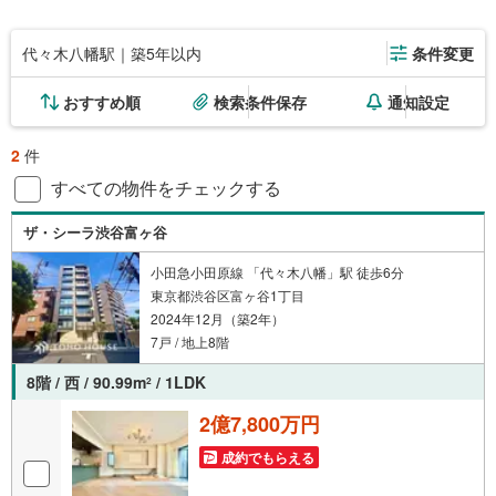
代々木八幡駅｜築5年以内
条件変更
おすすめ順
検索条件保存
通知設定
2
件
すべての物件をチェックする
ザ・シーラ渋谷富ヶ谷
小田急小田原線 「代々木八幡」駅 徒歩6分
東京都渋谷区富ヶ谷1丁目
2024年12月（築2年）
7戸 / 地上8階
8階 / 西 / 90.99m
/ 1LDK
2
2億7,800万円
成約でもらえる