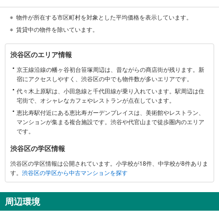
物件が所在する市区町村を対象とした平均価格を表示しています。
賃貸中の物件を除いています。
渋
渋谷区のエリア情報
谷
京王線沿線の幡ヶ谷初台笹塚周辺は、昔ながらの商店街が残ります。新
区
宿にアクセスしやすく、渋谷区の中でも物件数が多いエリアです。
に
代々木上原駅は、小田急線と千代田線が乗り入れています。駅周辺は住
関
宅街で、オシャレなカフェやレストランが点在しています。
す
恵比寿駅付近にある恵比寿ガーデンプレイスは、美術館やレストラン、
る
マンションが集まる複合施設です。渋谷や代官山まで徒歩圏内のエリア
情
です。
報
渋谷区の学区情報
渋谷区の学区情報は公開されています。小学校が18件、中学校が8件ありま
す。
渋谷区の学区から中古マンションを探す
周辺環境