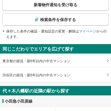
こ
・１番線ホーム⇔南口改札
新着物件通知を受け取る
・北口改札⇔地上
の
検
索
検索条件を保存する
条
件
保存した条件の確認・通知設定の変更・解除は
マイページ
から行
で
えます。
通
知
同じこだわりでエリアを広げて探す
を
受
東京都の築浅・築5年以内の中古マンション
け
取
る
渋谷区の築浅・築5年以内の中古マンション
・
条
件
代々木八幡駅の近隣の駅から探す
を
マ
小田急小田原線
イ
ペ