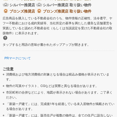
シルバー推奨店
シルバー推奨店 取り扱い物件
ブロンズ推奨店
ブロンズ推奨店 取り扱い物件
広告商品を購入している不動産会社のうち、物件情報の正確性、法令遵守、ヤ
フー不動産における成約実績等、当社所定の基準を満たした優良な店舗運営を
実践していると認めた不動産会社（もしくは当該認定を受けた不動産会社の取
扱物件）に表示されます。
タップすると用語の意味が書かれたポップアップが開きます。
PRマークについて
ご注意
消費税および地方消費税の対象となる場合は税込み価格が表示されていま
す。
物件の写真やイラスト、CGなどは実際と異なる場合があります。
市区町村の合併などにより、地図が表示されない場合があります。ご了承く
ださい。
「新築一戸建て」には、完成後1年を経過している未入居物件が掲載されてい
る場合があります。
「新築一戸建て」には、販売住戸が複数の物件は、全ての住戸に該当しない