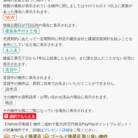
複数の価格が表示されている物件に関しましてはそのうちの１つ以上に更新が
あった場合に表示されます。
NEW
情報公開日が7日以内の場合に表示されます。
建築条件付き土地
売買契約にあたって一定期間内に特定の建設会社と建築請負契約を結ぶことを
条件にしている土地に表示されます。
未入居
建築工事完了日から1年以上経過したものの、まだ誰も住んだことがない住宅に
表示されます。
賃貸中
賃貸中の物件に表示されます。
賃貸中の物件は、原則ご自身でお住まいいただくことができません。
請求済
その物件が資料請求・お問い合わせ済みの場合に表示されます。
既読
その物件を既にご覧になっている場合に表示されます。
成約でもらえる
【Yahoo!不動産】物件ご成約で最大20万円相当PayPayポイントプレゼント！
の対象物件です。詳細は
プレゼント詳細
をご覧ください。
ゴールド推奨店
ゴールド推奨店 取り扱い物件