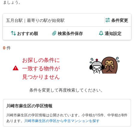
ましょう。
五月台駅｜最寄りの駅が始発駅
条件変更
おすすめ順
検索条件保存
通知設定
0
件
お探しの条件に
一致する物件が
見つかりません
条件を変更して再度検索してください。
川
川崎市麻生区の学区情報
崎
川崎市麻生区の学区情報は公開されています。小学校が15件、中学校が8件
市
あります。
川崎市麻生区の学区から中古マンションを探す
麻
生