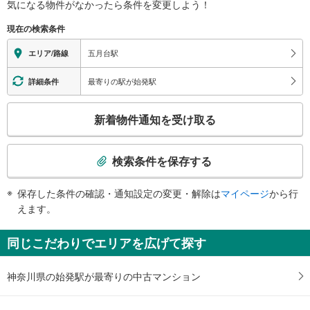
区
気になる物件がなかったら
条件を変更しよう！
に
現在の検索条件
関
す
五月台駅
エリア/路線
る
情
最寄りの駅が始発駅
詳細条件
報
こ
新着物件通知を受け取る
の
検
索
検索条件を保存する
条
件
保存した条件の確認・通知設定の変更・解除は
マイページ
から行
で
えます。
通
知
同じこだわりでエリアを広げて探す
を
受
神奈川県の始発駅が最寄りの中古マンション
け
取
る