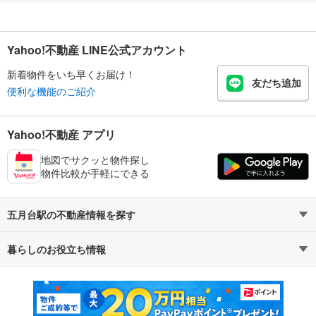
Yahoo!不動産 LINE公式アカウント
新着物件をいち早くお届け！
友だち追加
便利な機能のご紹介
Yahoo!不動産 アプリ
地図でサクッと物件探し
物件比較が手軽にできる
五月台駅の不動産情報を探す
暮らしのお役立ち情報
不動産・住宅
賃貸住宅
マンションカタログ
教えて！住まいの先生
新築マンション
中古マンション