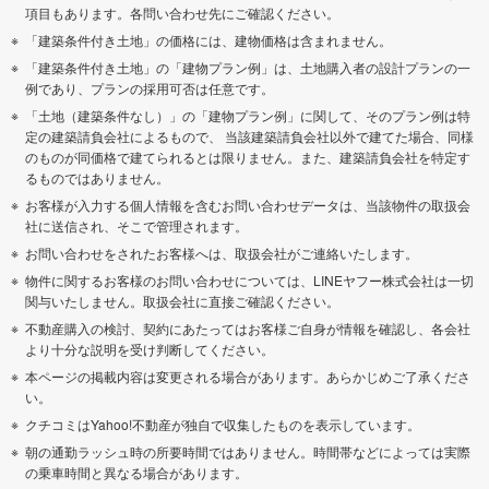
項目もあります。各問い合わせ先にご確認ください。
「建築条件付き土地」の価格には、建物価格は含まれません。
「建築条件付き土地」の「建物プラン例」は、土地購入者の設計プランの一
例であり、プランの採用可否は任意です。
「土地（建築条件なし）」の「建物プラン例」に関して、そのプラン例は特
定の建築請負会社によるもので、 当該建築請負会社以外で建てた場合、同様
のものが同価格で建てられるとは限りません。また、建築請負会社を特定す
るものではありません。
お客様が入力する個人情報を含むお問い合わせデータは、当該物件の取扱会
社に送信され、そこで管理されます。
お問い合わせをされたお客様へは、取扱会社がご連絡いたします。
物件に関するお客様のお問い合わせについては、LINEヤフー株式会社は一切
関与いたしません。取扱会社に直接ご確認ください。
不動産購入の検討、契約にあたってはお客様ご自身が情報を確認し、各会社
より十分な説明を受け判断してください。
本ページの掲載内容は変更される場合があります。あらかじめご了承くださ
い。
クチコミはYahoo!不動産が独自で収集したものを表示しています。
朝の通勤ラッシュ時の所要時間ではありません。時間帯などによっては実際
の乗車時間と異なる場合があります。