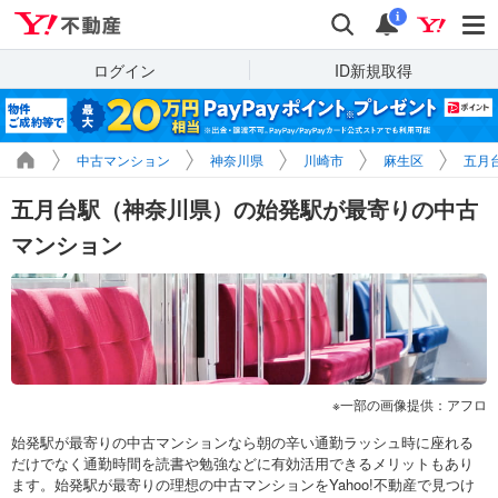
Yahoo!不動産
検索
通知
i
ログイン
ID新規取得
中古マンション
神奈川県
川崎市
麻生区
五月
五月台駅（神奈川県）の始発駅が最寄りの中古
マンション
一部の画像提供：アフロ
始発駅が最寄りの中古マンションなら朝の辛い通勤ラッシュ時に座れる
だけでなく通勤時間を読書や勉強などに有効活用できるメリットもあり
ます。始発駅が最寄りの理想の中古マンションをYahoo!不動産で見つけ