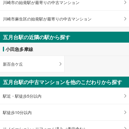
川崎市の始発駅が最寄りの中古マンション
・
条
件
川崎市麻生区の始発駅が最寄りの中古マンション
を
マ
五月台駅の近隣の駅から探す
イ
ペ
小田急多摩線
ー
ジ
に
新百合ケ丘
保
存
五月台駅の中古マンションを他のこだわりから探す
す
る
駅近・駅徒歩5分以内
駅徒歩10分以内
リノベーション・リフォーム済み（予定含む）