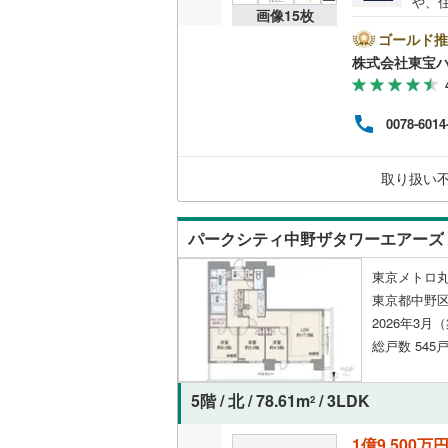
や、
画像
15
枚
は、
共用施設
南武線
(
32
ート
ゴールド推
に後
株式会社東宝
コンシェ
横浜線
(
26
い。【
ボーナ
相模線
(
17
にな
設備
0078-6014
ださい
五日市線
(
ライ
床暖房
（
うぞ
取り扱い
篠ノ井線
(
せく
常磐線（
間取り、居室
パークシティ中野ザタワーエアーズ
伊東線
(
9
)
バリアフ
東京メトロ丸
身延線
(
0
)
東京都中野区
2026年3月
LD
武豊線
(
0
)
総戸数 545戸
リビング
関西本線（
（
2
）
5階 / 北 / 78.61m
/ 3LDK
参宮線
(
0
)
2
キッチン
大糸線（J
1億9,500万