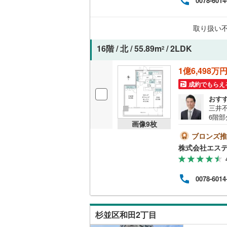
0078-6014
名古屋市
取り扱い
名古屋市
16階 / 北 / 55.89m
/ 2LDK
2
京都市営
1億6,498万
OsakaMe
成約でもらえ
OsakaMe
おす
三井
OsakaMe
6階
画像
9
枚
ネス
福岡市地
内・
ブロンズ推
ート
株式会社エス
中立
私鉄・その他
札幌市電
(
外に
ます
道南いさ
0078-6014
社」
休で営
阿武隈急
がス
テム
秋田内陸
杉並区和田2丁目
によ