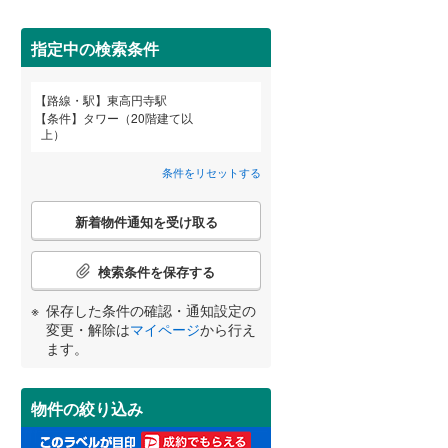
田沢湖線
(
1
)
指定中の検索条件
八戸線
(
0
)
磐越西線
(
1
)
路線・駅
東高円寺駅
宮崎
鹿児島
沖縄
条件
タワー（20階建て以
2階以上
（
7
）
陸羽西線
(
0
)
上）
左沢線
(
0
)
条件をリセットする
最上階
（
0
）
津軽線
(
0
)
こ
する
る
条件をリセットする
条件をリセットする
条件をリセットする
条件をリセットする
条件をリセットする
条件をリセットする
新着物件通知を受け取る
の
信越本線
(
0
)
検
索
検索条件を保存する
弥彦線
(
0
)
制震構造
（
0
）
条
件
保存した条件の確認・通知設定の
総武本線
(
16
)
低層マンション（4階建て以
で
変更・解除は
マイページ
から行え
下）
（
0
）
通
ます。
知
京葉線
(
70
)
を
受
久留里線
(
0
)
物件の絞り込み
け
小学校まで1km以内
（
5
）
取
山手線
(
409
)