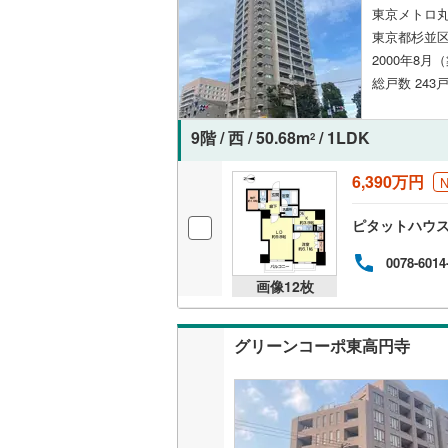
東京メトロ丸
いすみ鉄
東京都杉並区
2000年8月
IGRいわ
総戸数 243
弘南鉄道
9階 / 西 / 50.68m
/ 1LDK
2
由利高原
長野電鉄
6,390万円
宇都宮ラ
ピタットハウ
鹿島臨海
0078-6014
画像
12
枚
小湊鐵道
(
上毛電気
グリーンコーポ東高円寺
流鉄流山
京成本線
(
京成金町