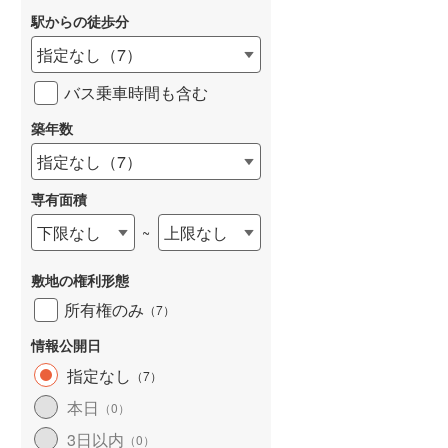
駅からの徒歩分
和歌山線
(
0
)
指定なし
（
7
）
東西線
(
127
)
バス乗車時間も含む
予讃線
(
2
)
詳しく見る
築年数
高徳線
(
1
)
指定なし
（
7
）
牟岐線
(
0
)
専有面積
山陽本線（JR九州）
(
2
)
下限なし
上限なし
~
篠栗線
(
1
)
敷地の権利形態
指宿枕崎線
(
2
)
所有権のみ
（
7
）
筑肥線
(
2
)
情報公開日
久大本線
(
1
)
指定なし
（
7
）
日田彦山線
(
2
)
本日
（
0
）
筑豊本線
(
0
)
3日以内
（
0
）