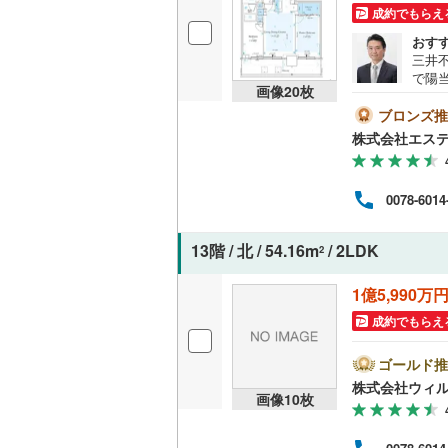
成約でもらえ
後藤寺線
(
おす
東北新幹
三井
で陽
画像
20
枚
秋田新幹
予定
エン
ブロンズ推
山陽新幹
FP
株式会社エス
料相
イフ
西九州新
請負
0078-6014
もご提
地下鉄
札幌市営
この
打ち
13階 / 北 / 54.16m
/ 2LDK
2
せ、
仙台市地
1億5,990万
東京メト
成約でもらえ
東京メト
ゴールド推
東京メト
株式会社ウィ
画像
10
枚
都営浅草
都営大江