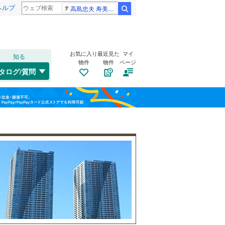
ヘルプ
高島忠夫 寿美花代さん死去
検索
お気に入り
最近見た
マイ
知る
物件
物件
ページ
千歳線
(
11
)
タログ/質問
日高本線
(
0
)
福島
宗谷本線
(
2
)
霞ケ関
(
0
)
(
16
)
(
2
)
栃木
群馬
山梨
東北本線
(
45
)
川越線
(
16
)
自転車置き場
（
1
）
南阿佐ケ谷
(
7
)
(
0
)
吾妻線
(
0
)
バイク置き場
（
1
）
(
0
)
日光線
(
1
)
防犯カメラ
（
5
）
仙石線
(
10
)
和歌山
大船渡線
(
0
)