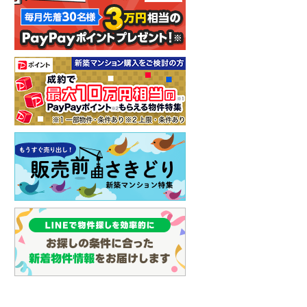
しなの鉄道
(
0
)
津軽鉄道
(
0
)
三陸鉄道リアス線
(
0
)
仙台空港アクセス線
(
0
)
松本電鉄上高地線
(
0
)
関東鉄道常総線
(
1
)
銚子電気鉄道
(
0
)
上信電鉄上信線
(
0
)
埼玉新都市交通伊奈線
(
12
)
京成成田高速鉄道アクセス線
(
0
)
京成千葉線
(
16
)
京成松戸線
(
0
)