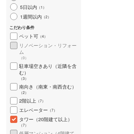
北海道新幹線
(
0
)
5日以内
（
1
）
1週間以内
（
2
）
山形新幹線
(
22
)
こだわり条件
東海道新幹線
(
104
)
ペット可
（
4
）
九州新幹線
(
8
)
リノベーション・リフォー
ム
（
0
）
駐車場空きあり（近隣を含
札幌市営地下鉄東豊線
(
12
)
む）
東京メトロ銀座線
(
112
)
（
3
）
南向き（南東・南西含む）
東京メトロ日比谷線
(
146
)
（
2
）
東京メトロ有楽町線
(
334
)
2階以上
（
7
）
エレベーター
（
7
）
東京メトロ副都心線
(
107
)
タワー（20階建て以上）
都営新宿線
(
84
)
（
7
）
横浜市営地下鉄グリーンライン
(
3
)
低層マンション（4階建て