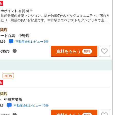
る
0
)
宮崎空港線
(
0
)
すめポイント
有賀 健生
線
(
31
)
上越新幹線
(
28
)
不動産分譲の新築マンション、総戸数807戸のビッグコミュニティ。南向き
当たり・眺望の良いお部屋です。中野駅までペデストリアンデッキで直結
線
(
29
)
北陸新幹線
(
19
)
。ご見学希望の方は、右の「室内・現地を見学する（白いボタン）」から
トリーしてください。＜エステート白馬が選ばれる4つのポイント＞1.提携
奨店
線
(
14
)
北陸新幹線（JR西日本）
(
1
)
への無料個別相談サービス社外の中立的なファイナンシャルプランナーと無
テート白馬 中野店
談できます。ローン返済計画以外にも保険や教育資金、老後資金など、ラ
不動産会社レビュー 6件
4.66
プラン作成も無料でご利用頂けます。2.自社グループでリフォーム、新築
幹線
(
1
)
グループ会社「白馬建設株式会社」にて、リフォームや注文建築について
資料をもらう
-59573
無料
案させて頂きます。3.年中無休で営業しております営業時間:9:30～19:00
地下鉄南北線
(
12
)
札幌市営地下鉄東西線
(
4
)
時間はお電話でのお問合わせがスムーズです。4.非接触でのご見学・お
合わせも可能ですWEB会議システム等を活用した、非接触でのお打ち合わ
「ITを活用した重要事項説明」による非接触での契約手続きも可能です。
下鉄南北線
(
21
)
仙台市地下鉄東西線
(
12
)
円
ロ丸ノ内線
(
168
)
東京メトロ丸ノ内方南支線
(
13
)
NEW
る
ロ東西線
(
90
)
東京メトロ千代田線
(
72
)
奨店
ロ半蔵門線
(
71
)
東京メトロ南北線
(
134
)
ル 中野営業所
線
(
183
)
都営三田線
(
159
)
不動産会社レビュー 10件
4.8
戸線
(
462
)
横浜市営地下鉄ブルーライン
(
36
)