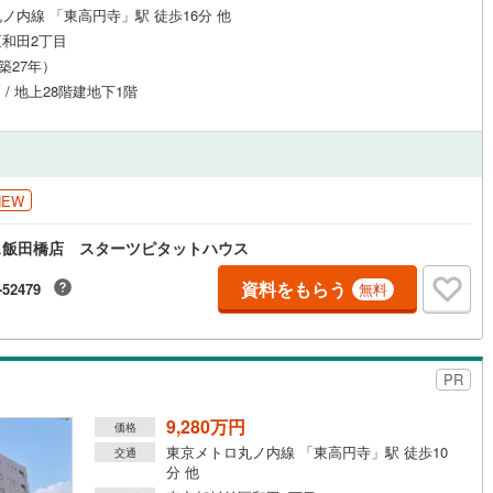
ノ内線 「東高円寺」駅 徒歩16分 他
道
(
0
)
北越急行ほくほく線
(
0
)
和田2丁目
（築27年）
て銀河鉄道
(
1
)
青い森鉄道
(
0
)
戸 / 地上28階建地下1階
弘南線
(
0
)
弘南鉄道大鰐線
(
0
)
鉄道鳥海山ろく線
(
0
)
福島交通飯坂線
(
1
)
長野線
(
0
)
上田電鉄別所線
(
0
)
NEW
イトレール
(
1
)
関東鉄道竜ケ崎線
(
0
)
ス飯田橋店 スターツピタットハウス
鉄道大洗鹿島線
(
1
)
ひたちなか海浜鉄道湊線
(
0
)
資料をもらう
-52479
無料
0
)
千葉都市モノレール
(
7
)
鉄道上毛線
(
0
)
秩父鉄道
(
0
)
PR
線
(
0
)
つくばエクスプレス
(
28
)
9,280万円
価格
51
)
京成押上線
(
5
)
東京メトロ丸ノ内線 「東高円寺」駅 徒歩10
交通
分 他
線
(
10
)
京成千原線
(
5
)