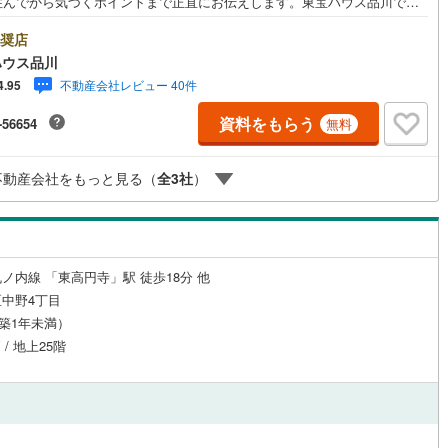
住んでから気づくポイントまで正直にお伝えします。東宝ハウス品川で
良いことも悪いことも包み隠さずお伝えし、「納得して選ぶ」ためのサポ
)
鶴見線
(
1
)
を大切にしています。現地でしか分からないリアルな情報も含めて、一緒
奨店
悔しない住まい探しを進めていきましょう。まずはお気軽にご相談くださ
ハウス品川
ルジュサービス
)
（
2
）
キッズルーム
根岸線
(
36
)
（
0
）
Yahoo！ 不動産キャンペーン対象店舗】当店で物件を成約するとPayPay
不動産会社レビュー 40件
4.95
スライトがもらえる「Yahoo！ 不動産 物件ご成約キャンペーン」の対象
)
中央本線（JR東日本）
(
60
)
ります。「資料をもらう」「見学予約をする」ボタンからお問い合わせく
資料をもらう
-56654
無料
。※必ずYahoo！ JAPAN IDでログインしてください。※PayPayボーナス
0
)
八高線
(
2
)
トは出金と譲渡はできません。ご案内・詳細な資料のご請求はお気軽にど
4
）
オール電化
（
0
）
♪お電話でのお問い合わせも常時受け付けております！お気軽にお問い合わ
不動産会社をもっと見る（
全
3
社
）
0
)
大糸線（JR東日本）
(
0
)
ださい。
各駅停車）
(
19
)
埼京線
(
208
)
全体
東海道本線（JR東海）
(
32
)
リー住宅
（
0
）
ノ内線 「東高円寺」駅 徒歩18分 他
飯田線
(
1
)
中野4丁目
（築1年未満）
高山本線（JR東海）
(
5
)
 / 地上25階
ダイニング15畳以上
JR東海）
(
8
)
紀勢本線（JR東海）
(
0
)
博多南線
(
1
)
R西日本）
(
0
)
北陸本線
(
0
)
円