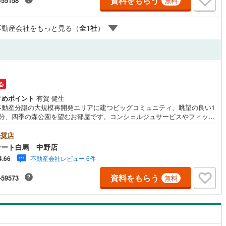
資料をもらう
-55158
無料
営地下鉄東山線
(
21
)
名古屋市営地下鉄名城線
(
22
)
不動産会社をもっと見る（
全
1
社
）
営地下鉄桜通線
(
18
)
名古屋市営地下鉄上飯田線
(
8
)
地下鉄烏丸線
(
0
)
京都市営地下鉄東西線
(
1
)
円
tro今里筋線
(
4
)
OsakaMetro御堂筋線
(
294
)
る
tro四つ橋線
(
263
)
OsakaMetro中央線
(
174
)
すめポイント
有賀 健生
不動産分譲の大規模再開発エリアに建つビッグコミュニティ、眺望の良い1
tro堺筋線
(
157
)
神戸市営地下鉄西神・山手線
(
33
)
部分、四季の森公園を望むお部屋です。コンシェルジュサービスやフィット
ルーム、ゲストルームなど共用施設も充実。ご見学希望の方は、右の「室
下鉄空港線
(
20
)
福岡市地下鉄箱崎線
(
0
)
現地を見学する（白いボタン）」からエントリーしてください。＜エステ
奨店
白馬が選ばれる4つのポイント＞1.提携FPへの無料個別相談サービス社外の
テート白馬 中野店
的なファイナンシャルプランナーと無料相談できます。ローン返済計画以
3
)
函館市電
(
0
)
不動産会社レビュー 6件
4.66
も保険や教育資金、老後資金など、ライフプラン作成も無料でご利用頂け
。2.自社グループでリフォーム、新築請負グループ会社「白馬建設株式会
りび鉄道
(
0
)
わたらせ渓谷鐵道
(
0
)
資料をもらう
-59573
無料
にて、リフォームや注文建築についてもご提案させて頂きます。3.年中無
業しております営業時間:9:30～19:00 この時間はお電話でのお問合わせ
行
(
1
)
会津鉄道
(
0
)
ムーズです。4.非接触でのご見学・お打ち合わせも可能ですWEB会議シス
等を活用した、非接触でのお打ち合わせ、「ITを活用した重要事項説明」
縦貫鉄道
(
0
)
しなの鉄道北しなの線
(
0
)
る非接触での契約手続きも可能です。