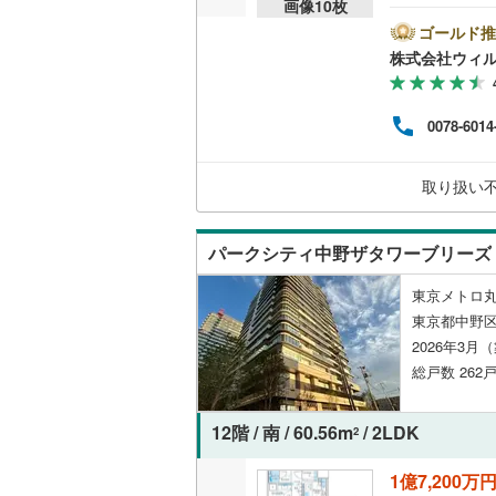
画像
10
枚
も思
オンライン対
桜井線
(
0
)
光が
ゴールド推
粉砕
株式会社ウィ
オンライ
阪和線
(
19
を維
っき
おおさか
用品を
0078-6014
オンライ
記時
内子線
(
0
)
現地
の日
取り扱い
販売
鳴門線
(
0
)
（2
土讃線
(
0
)
パークシティ中野ザタワーブリーズ
鹿児島本
東京メトロ丸
三角線
(
5
)
東京都中野区
2026年3月
長崎本線
(
総戸数 262戸
佐世保線
(
12階 / 南 / 60.56m
/ 2LDK
2
豊肥本線
(
日南線
(
0
)
1億7,200万