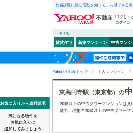
社会課題に挑む活動を知って、共感できる支
IDでもっ
ログイン
借りる
北海道
JR
北海道
函館本線
(
こだわり条件
リフォーム、
賃貸住宅
新築マンション
中古マンシ
石勝線
(
0
)
リノベー
東北
青森
（
0
）
根室本線
(
(
50
)
(
2
)
(
1
関東
東京
石北本線
(
Yahoo!不動産トップ
中古マンション
共用設備
常磐線
(
14
宅配ボッ
信越・北陸
新潟
中
東高円寺駅（東京都）の
四ツ谷
(
10
)
(
1
高崎線
(
28
トランク
(
2
)
東海
愛知
お気に入りから資料請求
20階以上の中古タワーマンションは
両毛線
(
0
)
駐車場空
魅力。理想の20階以上の中古タワーマン
烏山線
(
1
)
気になる物件を
（
3
）
近畿
大阪
お気に入りに
(
0
)
石巻線
(
0
)
追加してみましょう
管理・管理規