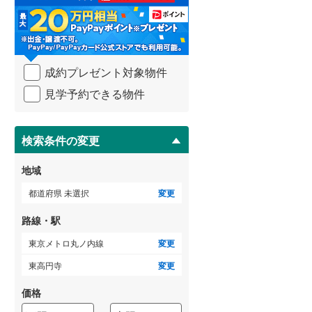
る
・
武蔵野線
(
12
)
条
件
ゲストルーム
横須賀線
(
135
)
（
4
）
を
成約プレゼント対象物件
マ
青梅線
(
0
)
イ
見学予約できる物件
ペ
小海線
(
0
)
ＴＶモニタ付インターホン
ー
ジ
京浜東北線
(
351
)
（
6
）
に
検索条件の変更
総武線
(
129
)
保
存
地域
御殿場線
(
0
)
す
る
都道府県 未選択
変更
中央本線（JR東海）
(
15
)
路線・駅
太多線
(
0
)
東京メトロ丸ノ内線
変更
名松線
(
0
)
東高円寺
変更
東海道本線（JR西日本）
(
188
)
価格
小浜線
(
0
)