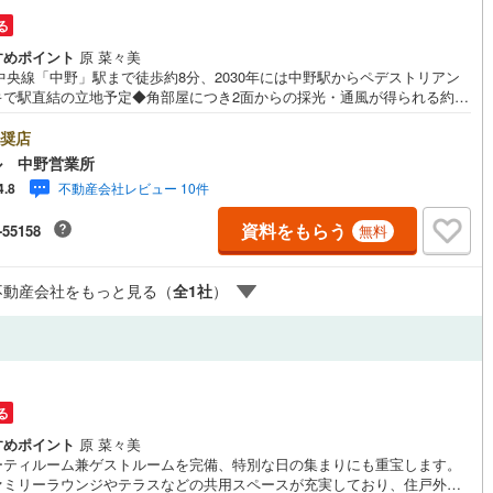
る
1
)
七尾線
(
0
)
ッチン
（
1
）
対面キッチン
（
3
）
すめポイント
原 菜々美
高山本線（JR西日本）
(
0
)
中央線「中野」駅まで徒歩約8分、2030年には中野駅からペデストリアン
キで駅直結の立地予定◆角部屋につき2面からの採光・通風が得られる約17
JR西日本）
(
2
)
湖西線
(
3
)
開放的なLDK◆寒い冬も足元から暖かい床暖房が備わった快適な住空間（L
機あり
（
4
）
浴室に窓あり
（
0
）
主寝室部分）◆家事の負担を軽減する食洗器・ディスポーザー搭載キッチン
奨店
福知山線
(
158
)
ICを含む全居室収納や廊下収納等、豊富な収納スペース◆全居室から出入
ル 中野営業所
能なワイドスパンバルコニー◆ゲストルーム・ラウンジ等、充実した共用
庭
不動産会社レビュー 10件
4.8
0
)
播但線
(
0
)
◆各フロアにゴミ置き場の設置有り◆大切な家族と暮らせるペット飼育可
い（細則有）【営業時間 10:00～19:00】上記時間はお電話が繋がりやす
資料をもらう
-55158
無料
ルコニー
（
0
）
専用庭
（
0
）
津山線
(
4
)
っております。ぜひお気軽にご連絡下さい！現地を見学される場合は「室
現地を見学する（無料）」ボタンよりご希望の日時をご記入いただけます
ムーズにご案内が可能です。【ウィル不動産販売はここが強み】（1）住宅
伯備線
(
4
)
不動産会社をもっと見る（
全
1
社
）
ンに精通したローン専門部署があります！（2）施工実績多数のリフォーム
も社内にあります！（3）定休日なし！
呉線
(
2
)
インクローゼット
山口線
(
0
)
円
0
)
美祢線
(
0
)
契約、入居関連など
る
因美線
(
0
)
すめポイント
原 菜々美
能
（
0
）
ーティルーム兼ゲストルームを完備、特別な日の集まりにも重宝します。
草津線
(
1
)
ァミリーラウンジやテラスなどの共用スペースが充実しており、住戸外で