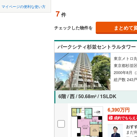
中国
鳥取
北上線
(
0
)
マイページの便利な使い方
ペット可
7
件
山田線
(
1
)
四国
徳島
配置、向き、
大湊線
(
0
)
まとめて
チェックした物件を
九州・沖縄
福岡
角住戸
（
只見線
(
0
)
パークシティ杉並セントラルタワー
奥羽本線
(
階下に住
東京メトロ丸
男鹿線
(
1
)
0
0
0
0
0
0
東京都杉並区
該当物件
該当物件
該当物件
該当物件
該当物件
該当物件
件
件
件
件
件
件
構造・規模・
羽越本線
(
2000年8月
総戸数 243戸
飯山線
(
0
)
耐震構造
湘南新宿
大規模（
6階 / 西 / 50.68m
/ 1SLDK
2
(
213
)
（
7
）
6,390万円
外房線
(
5
)
成約でもらえ
立地
成田線
(
0
)
おす
最寄りの
まだ
東金線
(
0
)