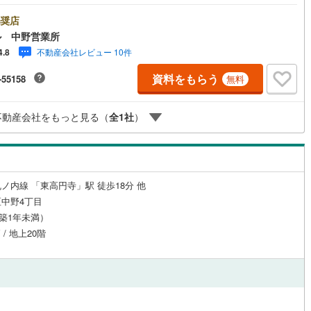
い思いの時間を満喫できます。◆南向き13階の住戸となっており、明るい
応
片町線
(
4
)
差し込む約13帖のLDKで日中を心地よく過ごせます。◆生ゴミをその場で
奨店
処理できるディスポーザー付きのシステムキッチンを採用し、清潔な状態
ル 中野営業所
ン内見(相談)可
（
4
）
IT重説可
（
1
）
)
関西空港線
(
0
)
持できます。◆時間を気にせずいつでもゴミを出せるため、室内を常にす
不動産会社レビュー 10件
4.8
りと保てます。◆クローゼットやシューズボックスを備え、衣類や靴、日
東線
(
156
)
本四備讃線
(
0
)
それぞれの場所にしっかり収納できます。【営業時間 10:00～19:00】上
資料をもらう
-55158
ン対応とは？
無料
間はお電話が繋がりやすくなっております。ぜひお気軽にご連絡下さい！
予土線
(
0
)
を見学される場合は「室内・現地を見学する（無料）」ボタンよりご希望
時をご記入いただけますとスムーズにご案内が可能です。【ウィル不動産
不動産会社をもっと見る（
全
1
社
）
はここが強み】（1）住宅ローンに精通したローン専門部署があります！
徳島線
(
0
)
）施工実績多数のリフォーム部門も社内にあります！（3）定休日なし！
土讃線
(
2
)
線
(
18
)
香椎線
(
4
)
ノ内線 「東高円寺」駅 徒歩18分 他
肥薩線
(
0
)
中野4丁目
（築1年未満）
3
)
唐津線
(
0
)
 / 地上20階
0
)
大村線
(
0
)
6
)
日豊本線
(
5
)
吉都線
(
0
)
円