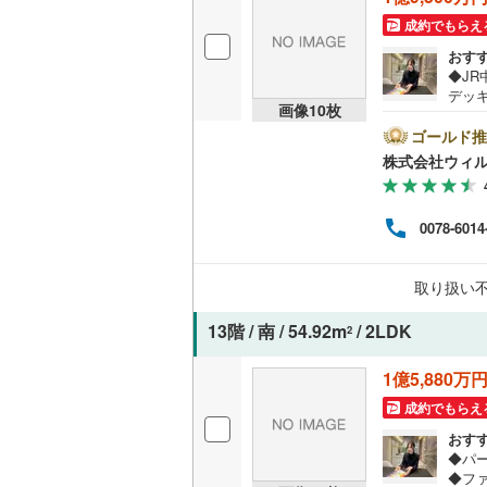
成約でもらえ
越美北線
(
独立型キ
おす
氷見線
(
0
)
◆JR
浴室
デッ
画像
10
枚
紀勢本線（
帖の
浴室乾燥
D・
ゴールド推
桜島線
(
5
)
◆W
株式会社ウィ
り可
バルコニー、
加古川線
(
施設
の住ま
0078-6014
ルーフバ
赤穂線
(
4
)
くな
内・
とス
宇野線
(
4
)
収納
取り扱い
ロー
部門
福塩線
(
5
)
ウォーク
13階 / 南 / 54.92m
/ 2LDK
2
岩徳線
(
0
)
（
2
）
1億5,880万
小野田線
(
販売、価格、
成約でもらえ
舞鶴線
(
0
)
おす
即入居可
◆パ
木次線
(
0
)
◆フ