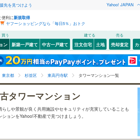
Yahoo! JAPAN
援先を見つけよう
と便利に
新規取得
ヤフーショッピングなら「毎日5％」おトク
検索条件を保存しました
買う
建てる
売る
13
)
札沼線
(
9
)
リノベーション
ョン
新築一戸建て
中古一戸建て
注文住宅
土地
売却査定
カ
この検索条件の新着物件通知は、
マイページ
から設定できます。
室蘭本線
(
0
)
ション・リフォーム
築古・築30年以上
（
0
）
岩手
宮城
秋田
山形
0
)
富良野線
(
2
)
御茶ノ水
)
(
6
)
(
3
)
(
2
)
(
0
)
(
2
)
(
2
)
東高円寺駅、タワー（20階建て以上）
神奈川
埼玉
千葉
茨城
2
)
釧網本線
(
0
)
東京都
杉並区
東高円寺駅
タワーマンション一覧
3
)
水郡線
(
2
)
クスあり
（
6
）
24時間ゴミ出し可
（
4
）
長野
富山
石川
福井
古タワーマンション
2
)
(
18
)
(
16
)
(
31
)
(
34
)
(
11
)
(
1
)
)
上越線
(
11
)
検索条件を保存する
ルーム
（
0
）
エレベーター
（
7
）
閉じる
閉じる
お気に入りリストを見る
お気に入りリストを見る
閉じる
閉じる
岐阜
静岡
三重
見晴らしや景観が良く共用施設やセキュリティが充実していることも
水戸線
(
0
)
きあり（近隣を含む）
オートロック
（
7
）
マイページ
ションをYahoo!不動産で見つけましょう。
仙山線
(
12
)
兵庫
京都
滋賀
奈良
気仙沼線
(
0
)
約