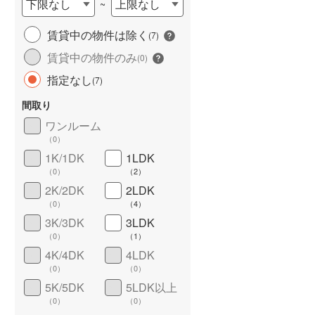
下限なし
上限なし
~
城端線
(
0
)
賃貸中の物件は除く
(
7
)
関西本線（JR西日本）
(
32
)
賃貸中の物件のみ
(
0
)
大阪環状線
(
298
)
指定なし
(
7
)
山陽本線（JR西日本）
(
24
)
間取り
姫新線
(
0
)
ワンルーム
（
0
）
ワイドバルコニー
（
2
）
吉備線
(
4
)
1K/1DK
1LDK
（
0
）
（
2
）
芸備線
(
2
)
2K/2DK
2LDK
可部線
(
2
)
（
0
）
（
4
）
3K/3DK
3LDK
宇部線
(
0
)
（
0
）
（
1
）
4K/4DK
4LDK
山陰本線
(
1
)
（
0
）
（
0
）
境線
(
0
)
5K/5DK
5LDK以上
（
0
）
（
0
）
奈良線
(
1
)