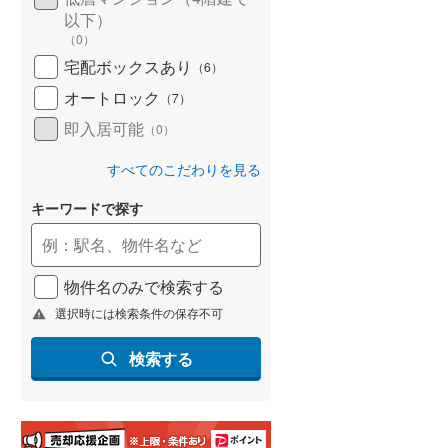
以下）
名古屋市営地下鉄鶴舞線
(
9
)
（
0
）
宅配ボックスあり
（
6
）
名古屋市営地下鉄名港線
(
3
)
オートロック
（
7
）
OsakaMetro長堀鶴見緑地線
(
137
)
即入居可能
（
0
）
OsakaMetro谷町線
(
266
)
すべてのこだわりを見る
OsakaMetro千日前線
(
135
)
キーワードで探す
神戸市営地下鉄海岸線
(
19
)
福岡市地下鉄七隈線
(
7
)
物件名のみで検索する
函館市電宝来・谷地頭線
(
0
)
選択時には検索条件の保存不可
真岡鐵道
(
0
)
検索する
山形鉄道フラワー長井線
(
0
)
えちごトキめき鉄道妙高はねうまラ
イン
(
0
)