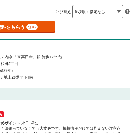
島根
岡山
広島
山口
釜石線
(
0
)
（
4
）
24時間有人管理
（
2
）
並び替え
花輪線
(
0
)
香川
愛媛
高知
保存した条件を見る
建ち方、日当たり
磐越東線
(
4
)
資料をもらう
無料
佐賀
長崎
熊本
大分
1
）
南向き（南東・南西含む）
陸羽東線
(
0
)
（
2
）
2
)
米坂線
(
0
)
戸なし
（
0
）
メゾネット
（
0
）
ノ内線 「東高円寺」駅 徒歩17分 他
五能線
(
0
)
この条件で検索する
この条件で検索する
この条件で検索する
この条件で検索する
この条件で検索する
この条件で検索する
市区町村以下を選択
市区町村を選択す
駅を選択する
和田2丁目
施工・品質・工法関連
1
)
白新線
(
0
)
（築27年）
 / 地上28階地下1階
越後線
(
0
)
（
0
）
免震構造
（
3
）
ライン（宇都宮～逗子）
湘南新宿ライン（前橋～小田原）
総戸数200以上）
タワー（20階建て以上）
（
7
）
(
208
)
内房線
(
5
)
る
鹿島線
(
0
)
すめポイント
永田 卓也
駅が始発駅
（
3
）
海まで2km以内
（
0
）
何も決まっていなくても大丈夫です。掲載情報だけでは見えない注意点
東海道本線
(
133
)