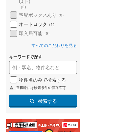
以下）
(
40
)
（
0
）
宅配ボックスあり
（
0
）
名古屋市営地下鉄鶴舞線
(
31
)
オートロック
（
1
）
名古屋市営地下鉄名港線
(
11
)
即入居可能
（
0
）
OsakaMetro長堀鶴見緑地線
(
42
)
すべてのこだわりを見る
OsakaMetro谷町線
(
58
)
キーワードで探す
OsakaMetro千日前線
(
32
)
神戸市営地下鉄海岸線
(
10
)
物件名のみで検索する
福岡市地下鉄七隈線
(
9
)
選択時には検索条件の保存不可
函館市電宝来・谷地頭線
(
0
)
検索する
真岡鐵道
(
0
)
山形鉄道フラワー長井線
(
0
)
えちごトキめき鉄道妙高はねうまラ