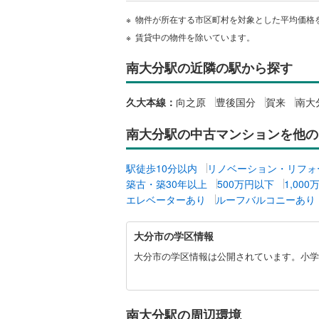
物件が所在する市区町村を対象とした平均価格
越美北線
(
独立型キ
賃貸中の物件を除いています。
氷見線
(
0
)
浴室
南大分駅の近隣の駅から探す
紀勢本線（
浴室乾燥
桜島線
(
4
)
久大本線：
向之原
豊後国分
賀来
南大
バルコニー、
加古川線
(
南大分駅の中古マンションを他の
ルーフバ
赤穂線
(
8
)
駅徒歩10分以内
リノベーション・リフォ
宇野線
(
13
築古・築30年以上
500万円以下
1,00
収納
エレベーターあり
ルーフバルコニーあり
福塩線
(
6
)
ウォーク
大
岩徳線
(
0
)
（
0
）
大分市の学区情報
分
市
大分市の学区情報は公開されています。小学
小野田線
(
販売、価格、
に
関
舞鶴線
(
0
)
す
即入居可
る
木次線
(
0
)
南大分駅の周辺環境