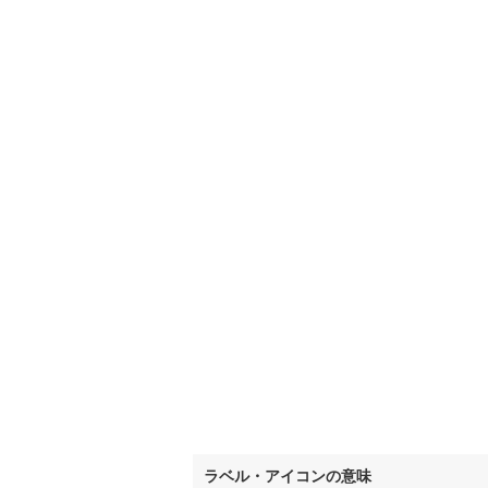
いすみ鉄
IGRいわ
弘南鉄道
由利高原
長野電鉄
宇都宮ラ
鹿島臨海
小湊鐵道
(
上毛電気
流鉄流山
京成本線
(
ラベル・アイコンの意味