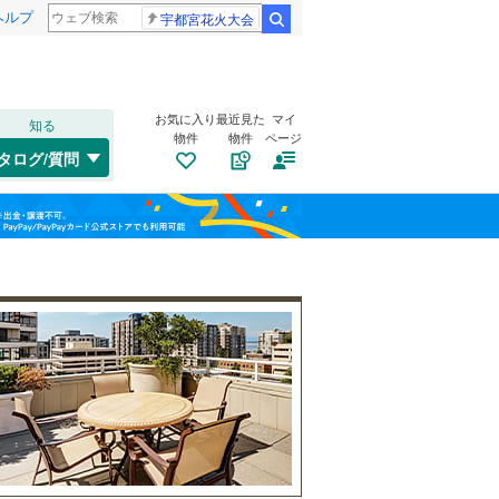
ヘルプ
宇都宮花火大会
検索
お気に入り
最近見た
マイ
知る
物件
物件
ページ
千歳線
(
1
)
タログ/質問
日高本線
(
0
)
福島
宗谷本線
(
0
)
うきは
(
0
)
(
0
)
栃木
群馬
山梨
東北本線
(
208
)
(
0
)
川越線
(
75
)
自転車置き場
（
1
）
吾妻線
(
0
)
バイク置き場
（
1
）
(
0
)
(
0
)
(
0
)
日光線
(
6
)
防犯カメラ
（
1
）
仙石線
(
36
)
和歌山
大船渡線
(
1
)
(
0
)
(
1
)
(
2
)