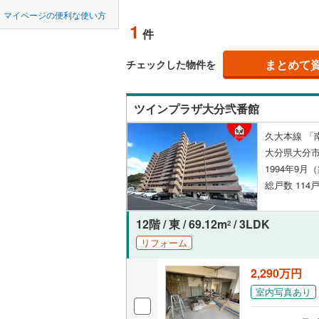
中国
鳥取
北上線
(
0
)
マイページの便利な使い方
ペット可
1
件
山田線
(
0
)
四国
徳島
配置、向き、
(
16
)
大湊線
(
0
)
まとめて
チェックした物件を
九州・沖縄
福岡
角住戸
（
只見線
(
0
)
ツインプラザ大分弐番館
奥羽本線
(
階下に住
久大本線 「
男鹿線
(
0
)
0
0
0
0
0
0
大分県大分市
該当物件
該当物件
該当物件
該当物件
該当物件
該当物件
件
件
件
件
件
件
構造・規模・
羽越本線
(
1994年9月
総戸数 114戸
飯山線
(
0
)
耐震構造
湘南新宿
大規模（
12階 / 東 / 69.12m
/ 3LDK
2
(
471
)
（
0
）
リフォーム
外房線
(
37
2,290万円
立地
成田線
(
10
室内写真あり
最寄りの
東金線
(
3
)