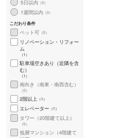
5日以内
（
0
）
北海道新幹線
(
0
)
1週間以内
（
0
）
山形新幹線
(
60
)
こだわり条件
東海道新幹線
(
116
)
ペット可
（
0
）
九州新幹線
(
22
)
リノベーション・リフォー
ム
（
1
）
駐車場空きあり（近隣を含
札幌市営地下鉄東豊線
(
0
)
む）
（
1
）
東京メトロ銀座線
(
167
)
南向き（南東・南西含む）
（
0
）
東京メトロ日比谷線
(
277
)
2階以上
（
1
）
東京メトロ有楽町線
(
318
)
エレベーター
（
1
）
東京メトロ副都心線
(
247
)
タワー（20階建て以上）
（
0
）
都営新宿線
(
222
)
低層マンション（4階建て
横浜市営地下鉄グリーンライン