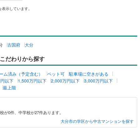
を表示しています。
0
)
七尾線
(
0
)
ッチン
（
0
）
対面キッチン
（
1
）
高山本線（JR西日本）
(
0
)
JR西日本）
(
1
)
湖西線
(
15
)
機あり
（
1
）
浴室に窓あり
（
0
）
福知山線
(
77
)
分
古国府
大分
庭
2
)
播但線
(
14
)
こだわりから探す
ルコニー
（
0
）
専用庭
（
0
）
津山線
(
6
)
ーム済み（予定含む）
ペット可
駐車場に空きがある
)
伯備線
(
9
)
0万円以下
1,500万円以下
2,000万円以下
3,000万円以下
最上階
呉線
(
6
)
インクローゼット
山口線
(
0
)
校が0件、中学校が27件あります。
0
)
美祢線
(
0
)
契約、入居関連など
大分市の学区から中古マンションを探す
因美線
(
0
)
能
（
0
）
草津線
(
1
)