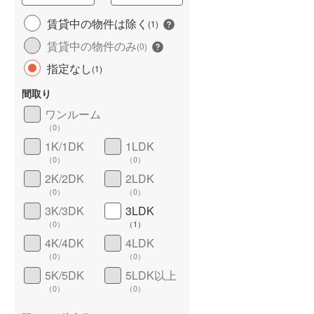
城端線
(
0
)
賃貸中の物件は除く
(
1
)
賃貸中の物件のみ
関西本線（JR西日本）
(
32
)
(
0
)
指定なし
(
1
)
大阪環状線
(
51
)
間取り
山陽本線（JR西日本）
(
128
)
ワンルーム
姫新線
(
14
)
（
0
）
1K/1DK
1LDK
ワイドバルコニー
（
1
）
吉備線
(
7
)
（
0
）
（
0
）
芸備線
(
5
)
2K/2DK
2LDK
（
0
）
（
0
）
可部線
(
4
)
3K/3DK
3LDK
（
0
）
（
1
）
宇部線
(
0
)
4K/4DK
4LDK
山陰本線
(
16
)
（
0
）
（
0
）
5K/5DK
5LDK以上
境線
(
2
)
（
0
）
（
0
）
奈良線
(
28
)