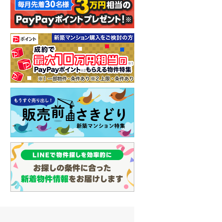
イン
(
0
)
しなの鉄道
(
0
)
津軽鉄道
(
0
)
三陸鉄道リアス線
(
0
)
仙台空港アクセス線
(
0
)
松本電鉄上高地線
(
0
)
関東鉄道常総線
(
4
)
銚子電気鉄道
(
0
)
上信電鉄上信線
(
2
)
埼玉新都市交通伊奈線
(
54
)
京成成田高速鉄道アクセス線
(
0
)
京成千葉線
(
87
)