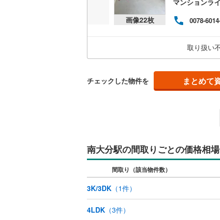
マンションライ
共用施設
南武線
(
14
画像
22
枚
0078-6014
コンシェ
横浜線
(
20
取り扱い
相模線
(
15
設備
五日市線
(
床暖房
（
まとめて
チェックした物件を
篠ノ井線
(
常磐線（
間取り、居室
伊東線
(
5
)
バリアフ
身延線
(
1
)
南大分駅の間取りごとの価格相場
LD
武豊線
(
7
)
間取り（該当物件数）
リビング
関西本線（
3K/3DK
（
1
件）
（
0
）
参宮線
(
0
)
4LDK
（
3
件）
キッチン
大糸線（J