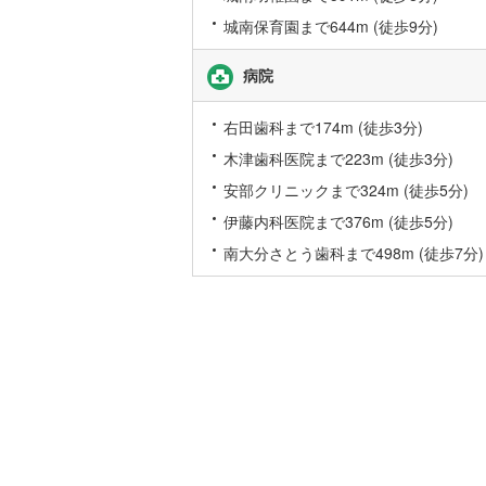
後藤寺線
(
城南保育園まで644m (徒歩9分)
東北新幹
病院
秋田新幹
右田歯科まで174m (徒歩3分)
山陽新幹
木津歯科医院まで223m (徒歩3分)
西九州新
安部クリニックまで324m (徒歩5分)
伊藤内科医院まで376m (徒歩5分)
地下鉄
札幌市営
南大分さとう歯科まで498m (徒歩7分)
仙台市地
東京メト
東京メト
東京メト
都営浅草
都営大江