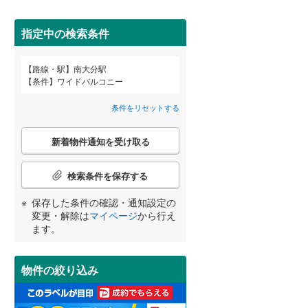
田沢湖線
(
0
)
指定中の検索条件
八戸線
(
1
)
磐越西線
(
1
)
路線・駅
南大分駅
宮崎
鹿児島
沖縄
条件
ワイドバルコニー
2階以上
（
1
）
陸羽西線
(
0
)
条件をリセットする
左沢線
(
0
)
最上階
（
1
）
こ
津軽線
(
0
)
新着物件通知を受け取る
の
する
る
条件をリセットする
条件をリセットする
条件をリセットする
条件をリセットする
条件をリセットする
条件をリセットする
検
信越本線
(
5
)
索
検索条件を保存する
条
弥彦線
(
0
)
制震構造
（
0
）
件
保存した条件の確認・通知設定の
で
総武本線
(
155
)
低層マンション（4階建て以
変更・解除は
マイページ
から行え
通
ます。
下）
（
0
）
知
を
京葉線
(
134
)
受
物件の絞り込み
け
久留里線
(
1
)
取
小学校まで1km以内
（
1
）
る
山手線
(
568
)