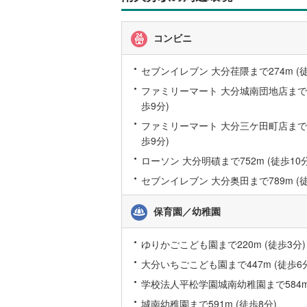
情
オンライン対
桜井線
(
15
報
コンビニ
オンライ
阪和線
(
30
おおさか
セブンイレブン 大分荏隈まで274m (徒
オンライ
ファミリーマート 大分城南団地店まで67
内子線
(
0
)
歩9分)
鳴門線
(
0
)
ファミリーマート 大分三ケ田町店まで67
歩9分)
土讃線
(
0
)
ローソン 大分明磧まで752m (徒歩10分
鹿児島本
セブンイレブン 大分奥田まで789m (徒
三角線
(
4
)
保育園／幼稚園
長崎本線
(
ゆりかごこども園まで220m (徒歩3分)
佐世保線
(
大分いちごこども園まで447m (徒歩6
豊肥本線
(
学校法人平松学園城南幼稚園まで584m 
日南線
(
0
)
城南幼稚園まで591m (徒歩8分)