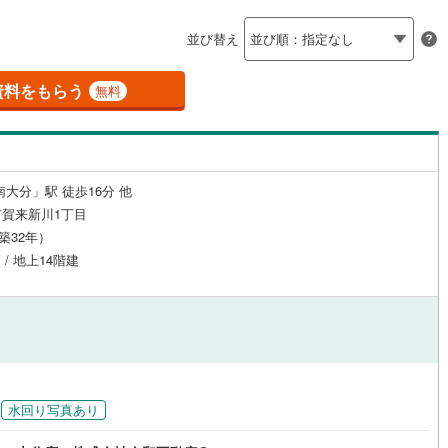
島根
岡山
広島
山口
釜石線
(
0
)
（
0
）
24時間有人管理
（
0
）
並び替え
花輪線
(
0
)
香川
愛媛
高知
保存した条件を見る
建ち方、日当たり
磐越東線
(
1
)
資料をもらう
無料
佐賀
長崎
熊本
大分
0
）
南向き（南東・南西含む）
陸羽東線
(
0
)
（
0
）
0
)
米坂線
(
0
)
戸なし
（
0
）
メゾネット
（
0
）
南大分」駅 徒歩16分 他
五能線
(
0
)
この条件で検索する
この条件で検索する
この条件で検索する
この条件で検索する
この条件で検索する
この条件で検索する
市区町村以下を選択
市区町村を選択す
駅を選択する
賀来新川1丁目
施工・品質・工法関連
0
)
白新線
(
3
)
（築32年）
 / 地上14階建
越後線
(
6
)
（
0
）
免震構造
（
0
）
ライン（宇都宮～逗子）
湘南新宿ライン（前橋～小田原）
総戸数200以上）
タワー（20階建て以上）
（
0
）
(
519
)
)
内房線
(
33
)
)
鹿島線
(
0
)
水回り写真あり
駅が始発駅
（
0
）
海まで2km以内
（
0
）
東海道本線
(
256
)