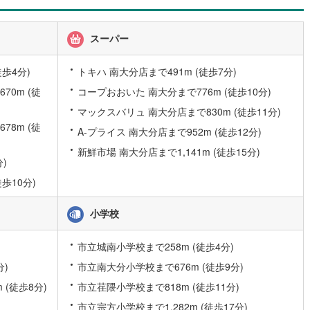
応
)
片町線
(
47
)
スーパー
ン内見(相談)可
（
0
）
IT重説可
（
1
）
)
関西空港線
(
1
)
東線
(
60
)
本四備讃線
(
0
)
歩4分)
トキハ 南大分店まで491m (徒歩7分)
ン対応とは？
0m (徒
コープおおいた 南大分まで776m (徒歩10分)
予土線
(
0
)
マックスバリュ 南大分店まで830m (徒歩11分)
徳島線
(
0
)
8m (徒
A-プライス 南大分店まで952m (徒歩12分)
土讃線
(
0
)
新鮮市場 南大分店まで1,141m (徒歩15分)
)
線
(
46
)
香椎線
(
0
)
歩10分)
肥薩線
(
0
)
小学校
2
)
唐津線
(
0
)
市立城南小学校まで258m (徒歩4分)
0
)
大村線
(
0
)
分)
市立南大分小学校まで676m (徒歩9分)
38
)
日豊本線
(
53
)
(徒歩8分)
市立荏隈小学校まで818m (徒歩11分)
吉都線
(
0
)
市立宗方小学校まで1,282m (徒歩17分)