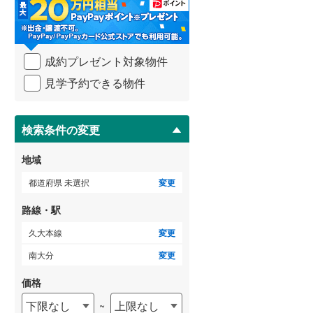
・
条
武蔵野線
(
227
)
件
を
ゲストルーム
横須賀線
(
192
)
（
0
）
成約プレゼント対象物件
マ
青梅線
(
25
)
イ
見学予約できる物件
ペ
小海線
(
0
)
ー
ＴＶモニタ付インターホン
ジ
京浜東北線
(
747
)
に
検索条件の変更
（
0
）
保
総武線
(
506
)
存
地域
す
御殿場線
(
7
)
る
都道府県 未選択
変更
中央本線（JR東海）
(
43
)
路線・駅
太多線
(
0
)
久大本線
変更
名松線
(
0
)
南大分
変更
東海道本線（JR西日本）
(
261
)
価格
下限なし
上限なし
~
小浜線
(
0
)