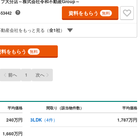
フ大分店～株式会社令和不動産Group～
9
)
鶴見線
(
25
)
資料をもらう
-53442
無料
ルジュサービス
4
)
（
0
）
キッズルーム
根岸線
(
109
)
（
0
）
不動産会社をもっと見る（
全
1
社
）
6
)
中央本線（JR東日本）
(
263
)
5
)
八高線
(
62
)
0
）
オール電化
（
0
）
資料をもらう
無料
0
)
大糸線（JR東日本）
(
0
)
各駅停車）
(
144
)
埼京線
(
480
)
全体
前へ
1
次へ
東海道本線（JR東海）
(
76
)
リー住宅
（
0
）
飯田線
(
8
)
高山本線（JR東海）
(
0
)
平均価格
間取り（該当物件数）
平均価格
ダイニング15畳以上
JR東海）
(
11
)
紀勢本線（JR東海）
(
0
)
240万円
3LDK
（
4
件）
1,787万円
博多南線
(
7
)
1,660万円
R西日本）
(
0
)
北陸本線
(
0
)