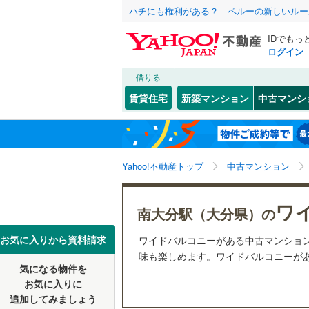
ハチにも権利がある？ ペルーの新しいルー
IDでもっ
ログイン
借りる
北海道
JR
北海道
函館本線
(
こだわり条件
リフォーム、
賃貸住宅
新築マンション
中古マンシ
石勝線
(
0
)
リノベー
東北
青森
（
1
）
根室本線
(
(
0
)
(
0
)
(
0
関東
東京
石北本線
(
Yahoo!不動産トップ
中古マンション
共用設備
常磐線
(
22
宅配ボッ
信越・北陸
新潟
ワ
南大分駅（大分県）の
高崎線
(
16
トランク
東海
愛知
お気に入りから資料請求
(
0
)
(
0
)
(
0
ワイドバルコニーがある中古マンショ
両毛線
(
3
)
駐車場空
味も楽しめます。ワイドバルコニーがあ
烏山線
(
6
)
気になる物件を
（
1
）
近畿
大阪
お気に入りに
石巻線
(
0
)
追加してみましょう
管理・管理規
(
0
)
(
0
)
(
0