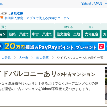
Yahoo! JAPAN
ル
と便利に
新規取得
初回購入限定、アプリで使えるお得なクーポン
検索条件を保存しました
買う
建てる
売る
2
)
札沼線
(
0
)
リノベーション
ョン
新築一戸建て
中古一戸建て
注文住宅
土地
売却査定
カ
この検索条件の新着物件通知は、
マイページ
から設定できます。
室蘭本線
(
0
)
ション・リフォーム
築古・築30年以上
（
1
）
岩手
宮城
秋田
山形
0
)
富良野線
(
0
)
)
(
0
)
(
0
)
(
0
)
(
0
)
(
0
)
(
0
)
南大分駅、ワイドバルコニー
神奈川
埼玉
千葉
茨城
0
)
釧網本線
(
0
)
大分県
大分市
南大分駅
ワイドバルコニーありの物件一覧
9
)
水郡線
(
1
)
クスあり
（
0
）
24時間ゴミ出し可
（
0
）
長野
富山
石川
福井
イドバルコニーあり
の中古マンション
6
)
上越線
(
2
)
検索条件を保存する
ルーム
（
0
）
エレベーター
（
1
）
閉じる
閉じる
お気に入りリストを見る
お気に入りリストを見る
閉じる
閉じる
天ケ瀬
岐阜
静岡
三重
)
(
0
)
(
0
)
(
0
)
(
0
)
(
0
)
ンなら洗濯物をゆったりと干せるだけでなくガーデニングなどの趣
水戸線
(
1
)
きあり（近隣を含む）
オートロック
（
1
）
(
0
マイページ
)
る理想の中古マンションをYahoo!不動産で見つけましょう。
仙山線
(
44
)
兵庫
京都
滋賀
奈良
気仙沼線
(
0
)
約
)
(
0
)
(
0
)
(
0
)
(
0
)
(
0
)
(
0
)