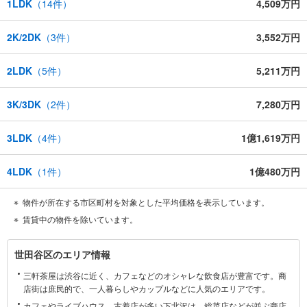
1LDK
（
14
件）
4,509万円
2K/2DK
（
3
件）
3,552万円
2LDK
（
5
件）
5,211万円
3K/3DK
（
2
件）
7,280万円
3LDK
（
4
件）
1億1,619万円
4LDK
（
1
件）
1億480万円
物件が所在する市区町村を対象とした平均価格を表示しています。
賃貸中の物件を除いています。
世
世田谷区のエリア情報
田
三軒茶屋は渋谷に近く、カフェなどのオシャレな飲食店が豊富です。商
谷
店街は庶民的で、一人暮らしやカップルなどに人気のエリアです。
区
カフェやライブハウス、古着店が多い下北沢は、総菜店などが並ぶ商店