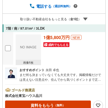
じ建物は存在しません。唯一無二の不動産をお手伝いいた
します。 キッズルーム充実・チャイルド-シートの用意もご
電話する
（通話料無料）
ざいます。 ご家族で楽しくご検討頂けるようご案内してお
りますのでぜひ、お気軽にお問い合わせください。 営業時
取り扱い不動産会社をもっと見る（
全
1
社
）
間: 9:00 - 20:00
7階 / 南 / 97.01m
/ 3LDK
2
1億5,800万円
NEW
成約でもらえる
画像
1
枚
おすすめポイント
永田 卓也
まだ何も決まっていなくても大丈夫です。掲載情報だけで
は見えない注意点や、住んでから気づくポイントまで正直
にお伝えします。東宝ハウス品川では、良いことも悪いこ
とも包み隠さずお伝えし、「納得して選ぶ」ためのサポー
ゴールド推奨店
トを大切にしています。現地でしか分からないリアルな情
株式会社東宝ハウス品川
報も含めて、一緒に後悔しない住まい探しを進めていきま
しょう。まずはお気軽にご相談ください。【Yahoo！ 不動
資料をもらう
（無料）