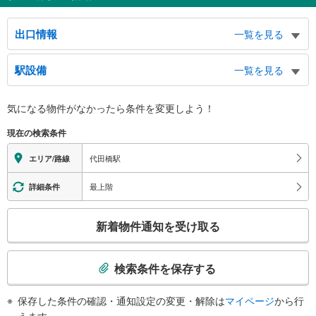
出口情報
一覧を見る
北口
駅設備
一覧を見る
大原１丁目６２・６３番、大原２丁目２３～２９番、和泉１・２丁目、甲州街
道、環七（大原交差点）、専大附属高校、日大鶴ヶ丘高校、東放学園、松原１
バリアフリー状況
丁目５１～５８番、京王ストア
気になる物件がなかったら
条件を変更しよう！
※段差なしでの移動経路
南口
（○：有り △：要駅員設備 ×：無し）
現在の検索条件
大原１丁目１～６１番、大原２丁目１～２２番、羽根木１・２丁目、松原１丁
地上⇔改札⇔ホーム：○
目１～５番、和田堀給水所、羽根木交番、京王代田橋ビル
エレベータ
代田橋駅
エリア/路線
・各ホーム⇔改札
・南口
最上階
詳細条件
トイレ
こ
《多機能トイレ》
新着物件通知を受け取る
・改札内
の
その他
検
索
・点字案内（券売機・運賃表・階段手すり）
検索条件を保存する
・ＡＥＤ
条
件
保存した条件の確認・通知設定の変更・解除は
マイページ
から行
で