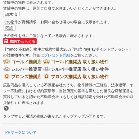
賃貸中の物件に表示されます。
賃貸中の物件は、原則ご自身でお住まいいただくことができません。
請求済
その物件が資料請求・お問い合わせ済みの場合に表示されます。
既読
その物件を既にご覧になっている場合に表示されます。
成約でもらえる
【Yahoo!不動産】物件ご成約で最大20万円相当PayPayポイントプレゼント！
の対象物件です。詳細は
プレゼント詳細
をご覧ください。
ゴールド推奨店
ゴールド推奨店 取り扱い物件
シルバー推奨店
シルバー推奨店 取り扱い物件
ブロンズ推奨店
ブロンズ推奨店 取り扱い物件
広告商品を購入している不動産会社のうち、物件情報の正確性、法令遵守、ヤ
フー不動産における成約実績等、当社所定の基準を満たした優良な店舗運営を
実践していると認めた不動産会社（もしくは当該認定を受けた不動産会社の取
扱物件）に表示されます。
タップすると用語の意味が書かれたポップアップが開きます。
PRマークについて