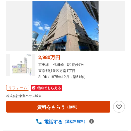
2,980万円
京王線 「代田橋」駅 徒歩7分
東京都杉並区方南1丁目
2LDK / 1975年12月（築51年）
リフォーム
成約でもらえる
株式会社東宝ハウス城東
資料をもらう
（無料）
電話する
（通話料無料）