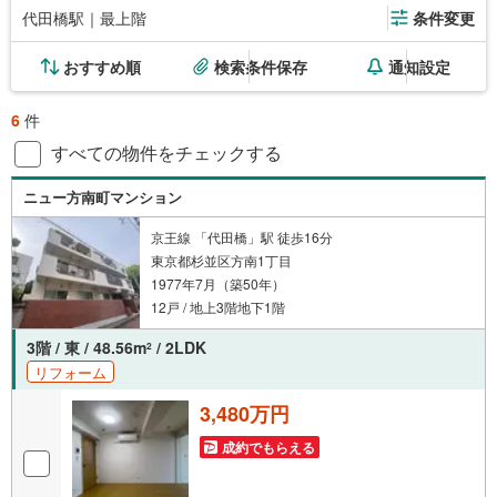
代田橋駅｜最上階
条件変更
おすすめ順
検索条件保存
通知設定
6
件
すべての物件をチェックする
ニュー方南町マンション
京王線 「代田橋」駅 徒歩16分
東京都杉並区方南1丁目
1977年7月（築50年）
12戸 / 地上3階地下1階
3階 / 東 / 48.56m
/ 2LDK
2
リフォーム
3,480万円
成約でもらえる