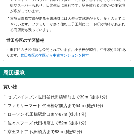
に
街やスーパーもあり、日常生活に便利です。駅を離れると静かな住宅地
関
が広がっています。
す
東急田園都市線が走る玉川地域には大型商業施設があり、多くの人でに
る
ぎわいます。ファミリーが多く住む二子玉川には、下町の情緒があふれ
情
る商店街も残っています。
報
世田谷区の学区情報
世田谷区の学区情報は公開されています。小学校が62件、中学校が29件あ
ります。
世田谷区の学区から中古マンションを探す
周辺環境
買い物
セブンイレブン 世田谷代田橋駅前まで39m (徒歩1分)
ファミリーマート 代田橋駅前店まで54m (徒歩1分)
ローソン 代田橋駅北口まで67m (徒歩1分)
佐々木フーズ 代田橋店まで52m (徒歩1分)
京王ストア 代田橋店まで88m (徒歩2分)