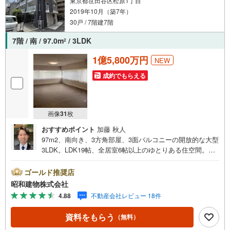
東京都世田谷区松原1丁目
2019年10月（築7年）
30戸 / 7階建7階
7階 / 南 / 97.0m
/ 3LDK
2
1億5,800万円
NEW
成約でもらえる
画像
31
枚
おすすめポイント
加藤 秋人
97m2、南向き、3方角部屋、3面バルコニーの開放的な大型
3LDK。LDK19帖、全居室6帖以上のゆとりある住空間。ペ
ット飼育可。2沿線利用可能な明大前駅徒歩3分の通勤通学
に便利な立地。 ・・・地域密着昭和建物です・・・ 西荻
ゴールド推奨店
窪に創業44年、地域密着の不動産会社です。 不動産購
昭和建物株式会社
入、買換えには、不安がつきもの。 物件の選定や住宅ロー
4.88
不動産会社レビュー 18件
ンはもちろん地域密着だからこその情報をお伝え、ご提案
いたします。 お気軽にご相談、ご来社頂ける会社です。
資料をもらう
（無料）
スタッフ一同、心よりお待ちしております。 同じ立地、同