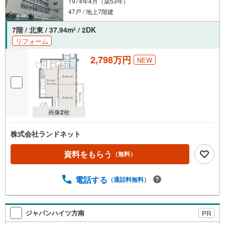
1974年4月（築53年）
47戸 / 地上7階建
7階 / 北東 / 37.94m
/ 2DK
2
リフォーム
2,798万円
NEW
画像
2
枚
株式会社ランドネット
資料をもらう
（無料）
電話する
（通話料無料）
ジャパンハイツ方南
PR