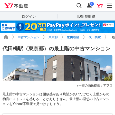
Yahoo!不動産
検索
通知
i
ログイン
ID新規取得
中古マンション
東京都
世田谷区
代田橋駅
最
代田橋駅（東京都）の最上階の中古マンション
一部の画像提供：アフロ
最上階の中古マンションは開放感があり眺望が良いだけなく上階からの
物音にストレスを感じることがありません。最上階の理想の中古マンシ
ョンをYahoo!不動産で見つけましょう。