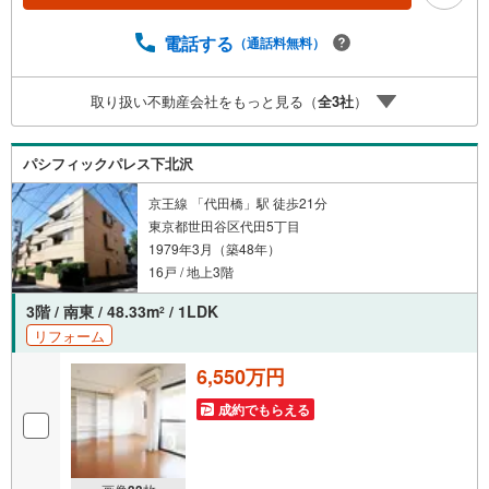
産キャンペーン対象店舗】当店で物件を成約するとPayPay
ボーナスライトがもらえる「Yahoo！ 不動産 物件ご成約キ
電話する
（通話料無料）
ャンペーン」の対象になります。「資料をもらう」「見学
予約をする」ボタンからお問い合わせください。※必ずYah
oo！ JAPAN IDでログインしてください。※PayPayボーナ
取り扱い不動産会社をもっと見る（
全
3
社
）
スライトは出金と譲渡はできません。ご案内・詳細な資料
のご請求はお気軽にどうぞ♪お電話でのお問い合わせも常
時受け付けております！お気軽にお問い合わせください。
パシフィックパレス下北沢
京王線 「代田橋」駅 徒歩21分
東京都世田谷区代田5丁目
1979年3月（築48年）
16戸 / 地上3階
3階 / 南東 / 48.33m
/ 1LDK
2
リフォーム
6,550万円
成約でもらえる