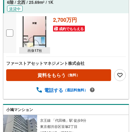
6階 / 北西 / 25.69m
/ 1K
2
賃貸中
2,700万円
成約でもらえる
画像
17
枚
ファーストアセットマネジメント株式会社
資料をもらう
（無料）
電話する
（通話料無料）
小鳩マンション
京王線 「代田橋」駅 徒歩9分
東京都渋谷区笹塚2丁目