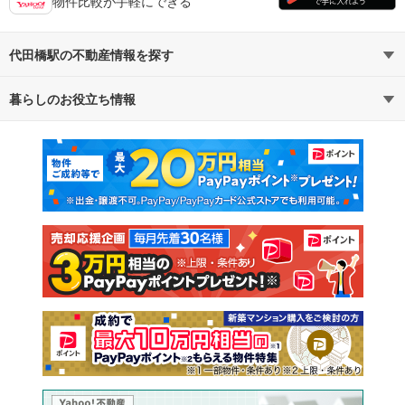
物件比較が手軽にできる
代田橋駅の不動産情報を探す
暮らしのお役立ち情報
不動産・住宅
賃貸住宅
マンションカタログ
教えて！住まいの先生
新築マンション
中古マンション
新築一戸建て
中古一戸建て
注文住宅
土地
売却査定