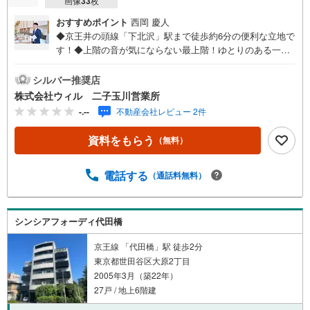
画像
33
枚
おすすめポイント
西岡 慶人
◆京王井の頭線「下北沢」駅まで徒歩約6分の便利な立地で
す！◆上階の音が気にならない最上階！ゆとりのある一人
暮らしにもぴったりの1LDKです◆南東向きで陽当り良好・
通風良好のお住まいです！◆LDKは約17帖とゆとりのある
シルバー推奨店
広さ！家具を置いてもゆったりと寛げます！◆リビング含
株式会社ウィル 二子玉川営業所
む全居室収納付き！お荷物の多い方にもおすすめです！◆
-.--
不動産会社レビュー 2件
内装リフォーム実施済み！気持ち良く新生活を始められま
す！◆大切なご家族の一員である、ペットと一緒に暮らせ
資料をもらう
（無料）
るマンションです！（細則有）◆「成城石井（下北沢西口
店）」まで徒歩約1分！日々のお買い物も楽々！【営業時間
10:00～19:00】上記時間はお電話が繋がりやすくなってお
電話する
（通話料無料）
ります。ぜひお気軽にご連絡下さい！現地を見学される場
合は「室内・現地を見学する（無料）」ボタンよりご希望
の日時をご記入いただけますとスムーズにご案内が可能で
シンシアフォーディ代田橋
す。【ウィル不動産販売はここが強み】（1）住宅ローンに
精通しており、社内にローン専門部署があります！（2）施
京王線 「代田橋」駅 徒歩2分
工実績多数のリフォーム部門も社内にあります！（3）定休
東京都世田谷区大原2丁目
日なし！
2005年3月（築22年）
27戸 / 地上6階建