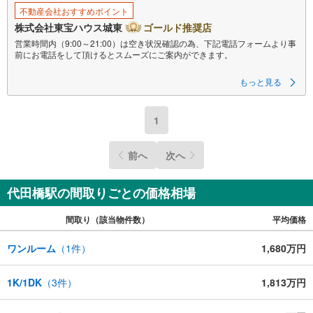
不動産会社おすすめポイント
株式会社東宝ハウス城東
ゴールド推奨店
営業時間内（9:00～21:00）は空き状況確認の為、下記電話フォームより事
前にお電話をして頂けるとスムーズにご案内ができます。
▽TOHO HOUSE CLUB
もっと見る
▽現時点の未来カレンダーの作成
▽ご購入後もお客様の人生のパートナーとして暮らしの「安心」を守り続
けます。
1
【Yahoo！ 不動産キャンペーン対象店舗】
当店で物件を成約するとPayPayボーナスライトがもらえる
前へ
次へ
「Yahoo！ 不動産 物件ご成約キャンペーン」の対象になります。
「資料をもらう」「見学予約をする」ボタンからお問い合わせください。
※必ずYahoo！ JAPAN IDでログインしてください。
※PayPayボーナスライトは出金と譲渡はできません。
代田橋駅の間取りごとの価格相場
ご案内・詳細な資料のご請求はお気軽にどうぞ♪
間取り（該当物件数）
平均価格
お電話でのお問い合わせも常時受け付けております！
■頭金0円からのご購入可能です■（諸費用もOK）
ワンルーム
（
1
件）
1,680万円
お気軽にお問い合わせください。
1K/1DK
（
3
件）
1,813万円