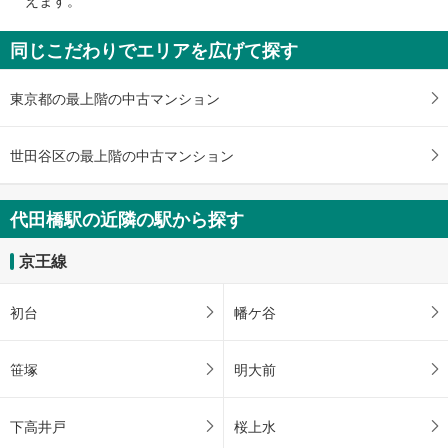
えます。
通
知
同じこだわりでエリアを広げて探す
を
受
東京都の最上階の中古マンション
け
取
る
世田谷区の最上階の中古マンション
・
条
件
代田橋駅の近隣の駅から探す
を
マ
京王線
イ
ペ
初台
幡ケ谷
ー
ジ
に
笹塚
明大前
保
存
下高井戸
桜上水
す