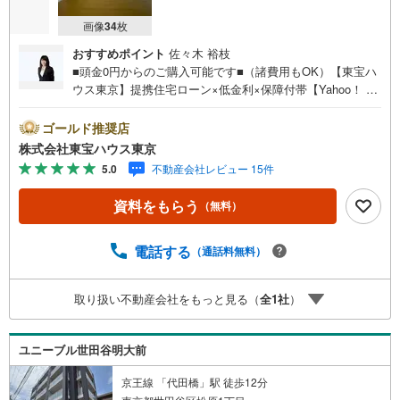
画像
34
枚
おすすめポイント
佐々木 裕枝
■頭金0円からのご購入可能です■（諸費用もOK）【東宝ハ
ウス東京】提携住宅ローン×低金利×保障付帯【Yahoo！ 不
動産キャンペーン対象店舗】当店で物件を成約するとPayP
ayボーナスライトがもらえる「Yahoo！ 不動産 物件ご成約
ゴールド推奨店
キャンペーン」の対象になります。「資料をもらう」「見
株式会社東宝ハウス東京
学予約をする」ボタンからお問い合わせください。※必ずY
5.0
不動産会社レビュー 15件
ahoo！ JAPAN IDでログインしてください。※PayPayボー
ナスライトは出金と譲渡はできません。ご案内・詳細な資
資料をもらう
（無料）
料のご請求はお気軽にどうぞ♪お電話でのお問い合わせも
常時受け付けております！お気軽にお問い合わせくださ
い。
電話する
（通話料無料）
取り扱い不動産会社をもっと見る（
全
1
社
）
ユニーブル世田谷明大前
京王線 「代田橋」駅 徒歩12分