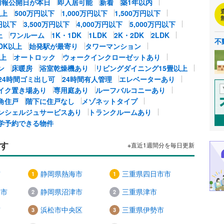
情報公開日が本日
即入居可能
新着
築1年以内
以上
500万円以下
1,000万円以下
1,500万円以下
万円以下
3,500万円以下
4,000万円以下
5,000万円以下
上
ワンルーム
1K・1DK
1LDK
2K・2DK
2LDK
不
LDK以上
始発駅が最寄り
タワーマンション
以上
オートロック
ウォークインクローゼットあり
ン
床暖房
浴室乾燥機あり
リビングダイニング15畳以上
24時間ゴミ出し可
24時間有人管理
エレベーターあり
イク置き場あり
専用庭あり
ルーフバルコニーあり
角住戸
階下に住戸なし
メゾネットタイプ
ンシェルジュサービスあり
トランクルームあり
学予約できる物件
す
※直近1週間分を毎日更新
市
静岡県熱海市
三重県四日市市
見市
静岡県沼津市
三重県津市
市
浜松市中央区
三重県伊勢市