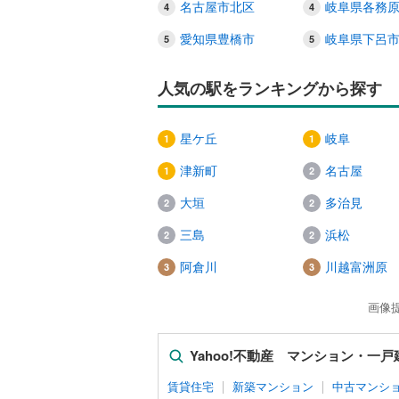
名古屋市北区
岐阜県各務
愛知県豊橋市
岐阜県下呂
人気の駅をランキングから探す
星ケ丘
岐阜
津新町
名古屋
大垣
多治見
三島
浜松
阿倉川
川越富洲原
画像
Yahoo!不動産 マンション・一
賃貸住宅
新築マンション
中古マンシ