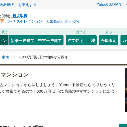
Yahoo! JAPAN
害救助犬」を支えよう
と便利に
新規取得
ボーナスセレクション 人気商品が最大40％
買う
建てる
売る
ョン
新築一戸建て
中古一戸建て
注文住宅
土地
売却査定
カ
東海
7,000万円以下の物件から探す
古マンション
中古マンションから探しましょう。Yahoo!不動産なら間取りやエリ
く検索できるので7,000万円以下の理想の中古マンションに出会え