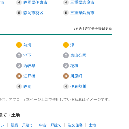
原市
静岡県伊東市
三重県志摩市
市
静岡市葵区
三重県鈴鹿市
※直近1週間分を毎日更新
熱海
津
池下
東山公園
西岐阜
穂積
江戸橋
川原町
静岡
伊豆熱川
提供：アフロ ※本ページ上部で使用している写真はイメージです。
戸建て・土地
ョン
新築一戸建て
中古一戸建て
注文住宅
土地