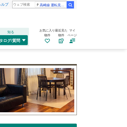
ヘルプ
高崎線 運転見合わせ
検索
お気に入り
最近見た
マイ
知る
物件
物件
ページ
タログ/質問