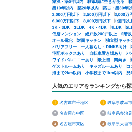
築浅・築5年以内
駐車場に空きがある
築10年以内
築20年以内
築古・築30年
2,000万円以下
2,500万円以下
3,000
6,000万円以下
8,000万円以下
1億円以
3K・3DK
3LDK
4K・4DK
4LDK
5
低層マンション
総戸数200戸以上
2階
オール電化
対面キッチン
独立型キッチ
バリアフリー
一人暮らし・DINKS向け
宅配ボックスあり
自転車置き場あり
バ
ワイドバルコニーあり
最上階
南向き
ゲストルームあり
キッズルームあり
コ
海まで2km以内
小学校まで1km以内
見
人気のエリアをランキングから探
名古屋市千種区
岐阜県岐阜
名古屋市中区
岐阜県多治
名古屋市東区
岐阜県大垣