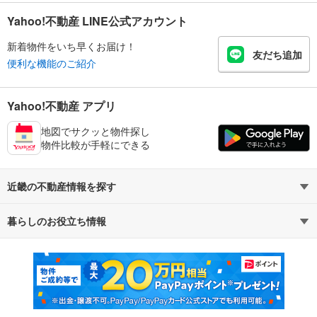
Yahoo!不動産 LINE公式アカウント
新着物件をいち早くお届け！
友だち追加
便利な機能のご紹介
Yahoo!不動産 アプリ
地図でサクッと物件探し
物件比較が手軽にできる
近畿の不動産情報を探す
暮らしのお役立ち情報
不動産・住宅
賃貸住宅
マンションカタログ
教えて！住まいの先生
新築マンション
中古マンション
新築一戸建て
中古一戸建て