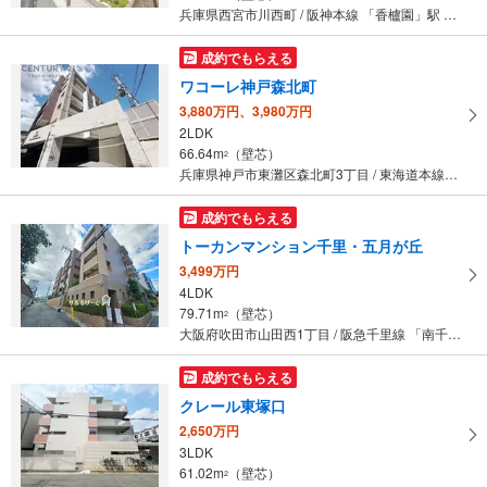
兵庫県西宮市川西町 / 阪神本線 「香櫨園」駅 徒歩6分
成約でもらえる
ワコーレ神戸森北町
3,880万円、3,980万円
2LDK
66.64m
（壁芯）
2
兵庫県神戸市東灘区森北町3丁目 / 東海道本線（JR西日本） 「甲南山手」駅 徒歩7分
成約でもらえる
トーカンマンション千里・五月が丘
3,499万円
4LDK
79.71m
（壁芯）
2
大阪府吹田市山田西1丁目 / 阪急千里線 「南千里」駅 バス7分 亥子谷 バス停下車 徒歩2分
成約でもらえる
クレール東塚口
2,650万円
3LDK
61.02m
（壁芯）
2