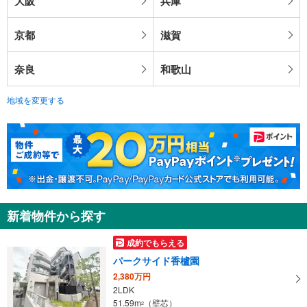
大阪
兵庫
京都
滋賀
奈良
和歌山
地域を変更する
新着物件から探す
成約でもらえる
パークサイド香櫨園
2,380万円
2LDK
51.59m
（壁芯）
2