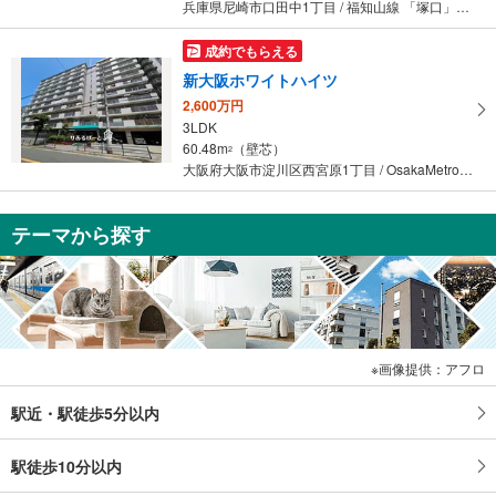
兵庫県尼崎市口田中1丁目 / 福知山線 「塚口」駅 徒歩16分
成約でもらえる
新大阪ホワイトハイツ
2,600万円
3LDK
60.48m
（壁芯）
2
大阪府大阪市淀川区西宮原1丁目 / OsakaMetro御堂筋線 「新大阪」駅 徒歩12分
テーマから探す
画像提供：アフロ
駅近・駅徒歩5分以内
駅徒歩10分以内