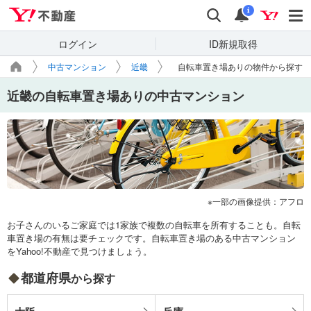
Yahoo!不動産
検索
通知
i
ログイン
ID新規取得
中古マンション
近畿
自転車置き場ありの物件から探す
近畿の自転車置き場ありの中古マンション
一部の画像提供：アフロ
お子さんのいるご家庭では1家族で複数の自転車を所有することも。自転
車置き場の有無は要チェックです。自転車置き場のある中古マンション
をYahoo!不動産で見つけましょう。
都道府県
から探す