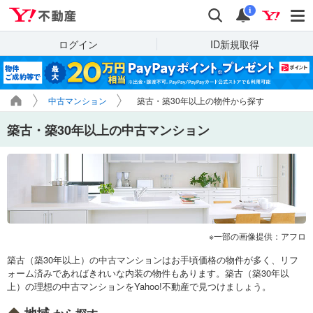
Yahoo!不動産
検索
通知
i
ログイン
ID新規取得
中古マンション
築古・築30年以上の物件から探す
築古・築30年以上の中古マンション
一部の画像提供：アフロ
築古（築30年以上）の中古マンションはお手頃価格の物件が多く、リフ
ォーム済みであればきれいな内装の物件もあります。築古（築30年以
上）の理想の中古マンションをYahoo!不動産で見つけましょう。
地域