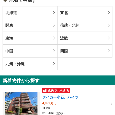
から探す
北海道
東北
関東
信越・北陸
東海
近畿
中国
四国
九州・沖縄
新着物件から探す
成約でもらえる
タイガー小石川ハイツ
4,999万円
1LDK
31.64m
（壁芯）
2