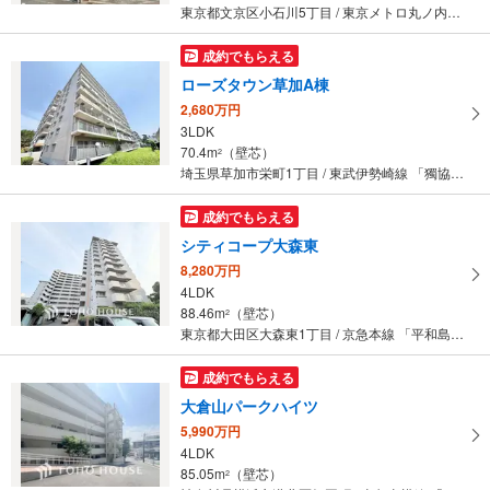
東京都文京区小石川5丁目 / 東京メトロ丸ノ内線 「茗荷谷」駅 徒歩9分
成約でもらえる
ローズタウン草加A棟
2,680万円
3LDK
70.4m
（壁芯）
2
埼玉県草加市栄町1丁目 / 東武伊勢崎線 「獨協大学前」駅 徒歩9分
成約でもらえる
シティコープ大森東
8,280万円
4LDK
88.46m
（壁芯）
2
東京都大田区大森東1丁目 / 京急本線 「平和島」駅 徒歩7分
成約でもらえる
大倉山パークハイツ
5,990万円
4LDK
85.05m
（壁芯）
2