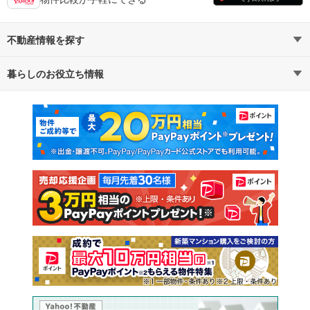
不動産情報を探す
暮らしのお役立ち情報
不動産・住宅
賃貸住宅
マンションカタログ
教えて！住まいの先生
新築マンション
中古マンション
新築一戸建て
中古一戸建て
注文住宅
土地
売却査定