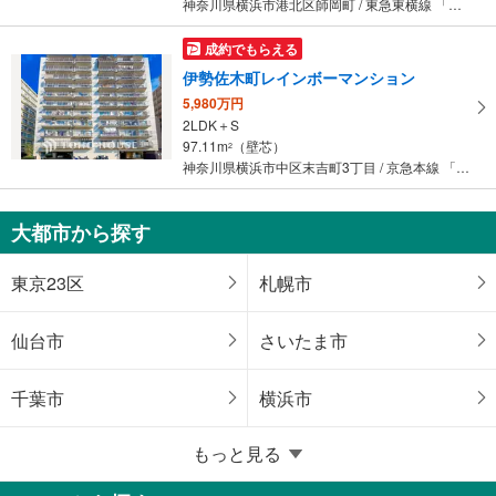
神奈川県横浜市港北区師岡町 / 東急東横線 「大倉山」駅 徒歩6分
成約でもらえる
伊勢佐木町レインボーマンション
5,980万円
2LDK＋S
97.11m
（壁芯）
2
神奈川県横浜市中区末吉町3丁目 / 京急本線 「黄金町」駅 徒歩2分
大都市から探す
東京23区
札幌市
仙台市
さいたま市
千葉市
横浜市
もっと見る