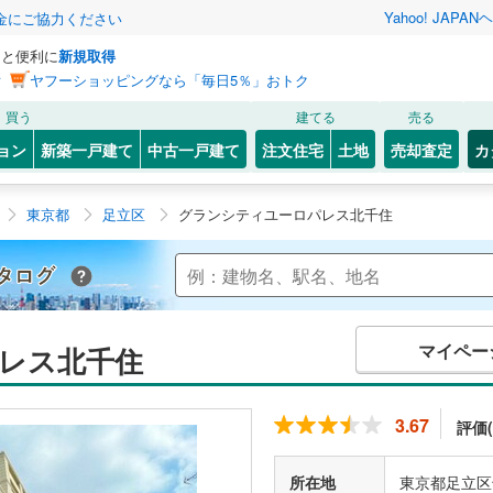
Yahoo! JAPAN
ヘ
金にご協力ください
っと便利に
新規取得
ン
ヤフーショッピングなら「毎日5％」おトク
買う
建てる
売る
ョン
新築一戸建て
中古一戸建て
注文住宅
土地
売却査定
カ
東京都
足立区
グランシティユーロパレス北千住
Yahoo!不動産 マンションカタログ
マイペー
レス北千住
3.67
評価(
所在地
東京都足立区