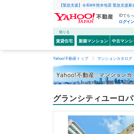
【緊急支援】令和8年熊本地震 緊急支援募
IDでも
ログイ
借りる
賃貸住宅
新築マンション
中古マンシ
Yahoo!不動産トップ
マンションカタログ
グランシティユーロパ