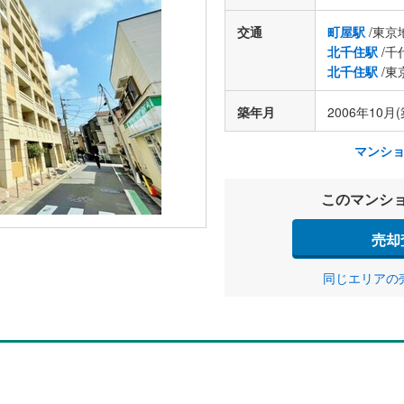
交通
町屋駅
/東京
北千住駅
/千
北千住駅
/東
築年月
2006年10月(
マンシ
このマンシ
売却
同じエリアの