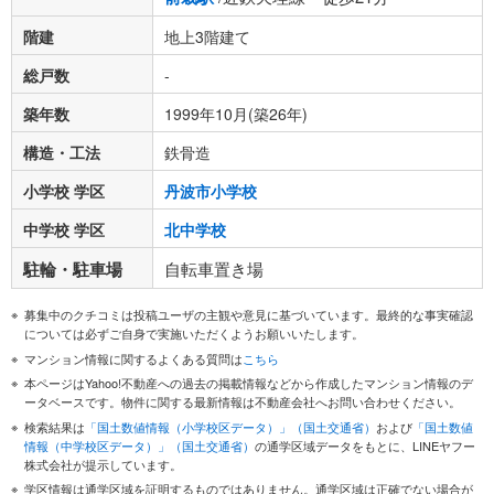
階建
地上3階建て
総戸数
-
築年数
1999年10月(築26年)
構造・工法
鉄骨造
小学校 学区
丹波市小学校
中学校 学区
北中学校
駐輪・駐車場
自転車置き場
募集中のクチコミは投稿ユーザの主観や意見に基づいています。最終的な事実確認
については必ずご自身で実施いただくようお願いいたします。
マンション情報に関するよくある質問は
こちら
本ページはYahoo!不動産への過去の掲載情報などから作成したマンション情報のデ
ータベースです。物件に関する最新情報は不動産会社へお問い合わせください。
検索結果は
「国土数値情報（小学校区データ）」（国土交通省）
および
「国土数値
情報（中学校区データ）」（国土交通省）
の通学区域データをもとに、LINEヤフー
株式会社が提示しています。
学区情報は通学区域を証明するものではありません。通学区域は正確でない場合が