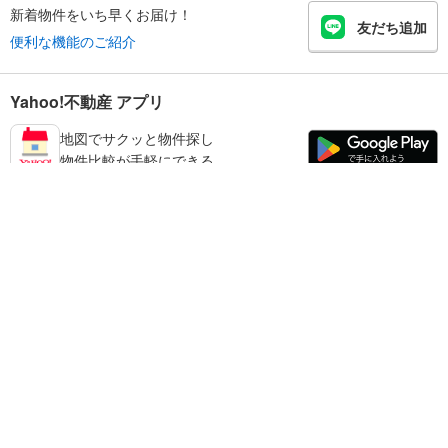
新着物件をいち早くお届け！
友だち追加
便利な機能のご紹介
Yahoo!不動産 アプリ
地図でサクッと物件探し
物件比較が手軽にできる
天理市の不動産情報を探す
不動産・住宅
賃貸住宅
暮らしのお役立ち情報
新築マンション
マンションカタログ
中古マンション
教えて！住まいの先生
Yahoo!不動産
Yahoo! JAPAN
新築一戸建て
中古一戸建て
プライバシーポリシー
プライバシーセンター
注文住宅
土地
規約
掲載希望の方へ