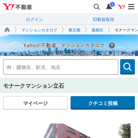
i
ログイン
ID新規取得
マンションカタログ
東京都
葛飾区
モナークマ
Yahoo!不動産
モナークマンション立石
マイページ
クチコミ投稿