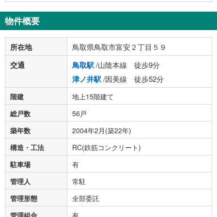
物件概要
所在地
鳥取県鳥取市富安２丁目５９
交通
鳥取駅
/山陰本線 徒歩9分
津ノ井駅
/因美線 徒歩52分
階建
地上15階建て
総戸数
56戸
築年数
2004年2月(築22年)
構造・工法
RC(鉄筋コンクリート)
駐車場
有
管理人
常駐
管理形態
全部委託
管理組合
有