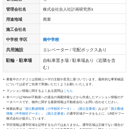
管理会社名
株式会社合人社計画研究所x
用途地域
商業
施工会社名
中学校 学区
南中学校
共用施設
エレベーター / 宅配ボックスあり
駐輪・駐車場
自転車置き場 / 駐車場あり（近隣を含
む）
募集中のクチコミは投稿ユーザの主観や意見に基づいています。最終的な事実確認
については必ずご自身で実施いただくようお願いいたします。
マンション情報に関するよくある質問は
こちら
本ページはYahoo!不動産への過去の掲載情報などから作成したマンション情報のデ
ータベースです。物件に関する最新情報は不動産会社へお問い合わせください。
検索結果は
「国土数値情報（小学校区データ）」（国土交通省）
および
「国土数値
情報（中学校区データ）」（国土交通省）
の通学区域データをもとに、LINEヤフー
株式会社が提示しています。
学区情報は通学区域を証明するものではありません。通学区域は正確でない場合が