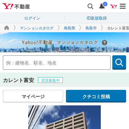
i
ログイン
ID新規取得
マンションカタログ
鳥取県
鳥取市
カレント富
Yahoo!不動産
カレント富安
賃貸募集中
マイページ
クチコミ投稿