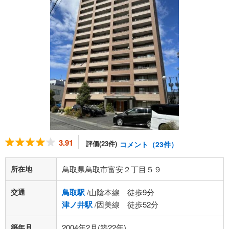
3.91
評価(23件)
コメント（23件）
所在地
鳥取県鳥取市富安２丁目５９
交通
鳥取駅
/山陰本線 徒歩9分
津ノ井駅
/因美線 徒歩52分
築年月
2004年2月(築22年)