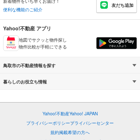
新着物件をいち早くお届け！
友だち追加
便利な機能のご紹介
Yahoo!不動産 アプリ
地図でサクッと物件探し
物件比較が手軽にできる
鳥取市の不動産情報を探す
不動産・住宅
賃貸住宅
暮らしのお役立ち情報
新築マンション
マンションカタログ
中古マンション
教えて！住まいの先生
Yahoo!不動産
Yahoo! JAPAN
新築一戸建て
中古一戸建て
プライバシーポリシー
プライバシーセンター
注文住宅
土地
規約
掲載希望の方へ