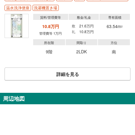
温水洗浄便座
洗濯機置き場
賃料/管理費等
敷金/礼金
専有面積
10.8万円
敷
21.6万円
63.54m
2
礼
10.8万円
管理費等 1万円
所在階
間取り
方位
9階
2LDK
南
詳細を見る
周辺地図