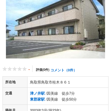
-
評価(0件)
コメント（0件）
所在地
鳥取県鳥取市桂木８６１
交通
津ノ井駅
/因美線 徒歩7分
東郡家駅
/因美線 徒歩50分
築年月
2003年3月(築23年)