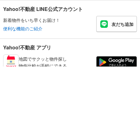
Yahoo!不動産 LINE公式アカウント
新着物件をいち早くお届け！
友だち追加
便利な機能のご紹介
Yahoo!不動産 アプリ
地図でサクッと物件探し
物件比較が手軽にできる
鳥取市の不動産情報を探す
不動産・住宅
賃貸住宅
暮らしのお役立ち情報
新築マンション
マンションカタログ
中古マンション
教えて！住まいの先生
Yahoo!不動産
Yahoo! JAPAN
新築一戸建て
中古一戸建て