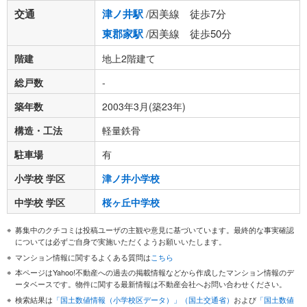
交通
津ノ井駅
/因美線 徒歩7分
東郡家駅
/因美線 徒歩50分
階建
地上2階建て
総戸数
-
築年数
2003年3月(築23年)
構造・工法
軽量鉄骨
駐車場
有
小学校 学区
津ノ井小学校
中学校 学区
桜ヶ丘中学校
募集中のクチコミは投稿ユーザの主観や意見に基づいています。最終的な事実確認
については必ずご自身で実施いただくようお願いいたします。
マンション情報に関するよくある質問は
こちら
本ページはYahoo!不動産への過去の掲載情報などから作成したマンション情報のデ
ータベースです。物件に関する最新情報は不動産会社へお問い合わせください。
検索結果は
「国土数値情報（小学校区データ）」（国土交通省）
および
「国土数値