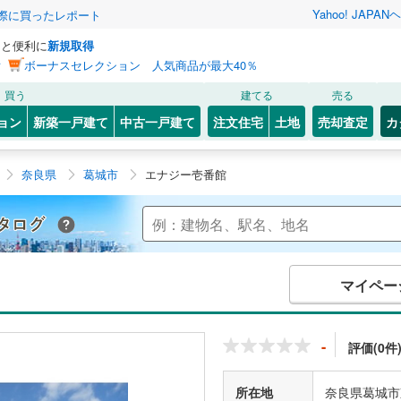
Yahoo! JAPAN
ヘ
実際に買ったレポート
っと便利に
新規取得
ン
ボーナスセレクション 人気商品が最大40％
買う
建てる
売る
ョン
新築一戸建て
中古一戸建て
注文住宅
土地
売却査定
カ
奈良県
葛城市
エナジー壱番館
Yahoo!不動産 マンションカタログ
マイペー
-
評価(0件
所在地
奈良県葛城市