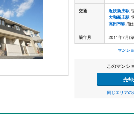
交通
近鉄新庄駅
/
大和新庄駅
/
高田市駅
/近
築年月
2011年7月(築
マンシ
このマンシ
売却
同じエリアの