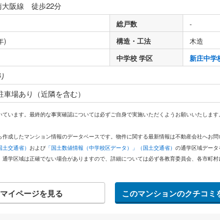
南大阪線 徒歩22分
総戸数
-
年)
構造・工法
木造
中学校 学区
新庄中学
り
 駐車場あり（近隣を含む）
いています。最終的な事実確認については必ずご自身で実施いただくようお願いいたします
どから作成したマンション情報のデータベースです。物件に関する最新情報は不動産会社へお
国土交通省）
および
「国土数値情報（中学校区データ）」（国土交通省）
の通学区域データ
。通学区域は正確でない場合がありますので、詳細については必ず各教育委員会、各市町村
マイページを見る
このマンションのクチコミ