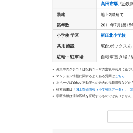
高田市駅
/近鉄
階建
地上2階建て
築年数
2011年7月(築15
小学校 学区
新庄北小学校
共用施設
宅配ボックスあ
駐輪・駐車場
自転車置き場 /
募集中のクチコミは投稿ユーザの主観や意見に基づ
マンション情報に関するよくある質問は
こちら
本ページはYahoo!不動産への過去の掲載情報な
検索結果は
「国土数値情報（小学校区データ）」（
学区情報は通学区域を証明するものではありません