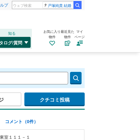
ルプ
戸塚純貴 結婚
お気に入り
最近見た
マイ
知る
物件
物件
ページ
タログ/質問
ジ
クチコミ投稿
)
コメント（0件）
東室１１１－１