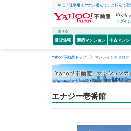
AIに「仕事用イヤホン選んで」と頼んで
IDでも
ログイ
借りる
賃貸住宅
新築マンション
中古マンシ
Yahoo!不動産トップ
マンションカタログ
エナジー壱番館