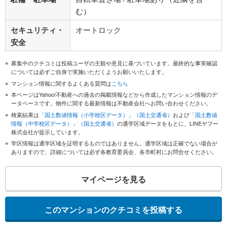
む）
セキュリティ・
オートロック
安全
募集中のクチコミは投稿ユーザの主観や意見に基づいています。最終的な事実確認
については必ずご自身で実施いただくようお願いいたします。
マンション情報に関するよくある質問は
こちら
本ページはYahoo!不動産への過去の掲載情報などから作成したマンション情報のデ
ータベースです。物件に関する最新情報は不動産会社へお問い合わせください。
検索結果は
「国土数値情報（小学校区データ）」（国土交通省）
および
「国土数値
情報（中学校区データ）」（国土交通省）
の通学区域データをもとに、LINEヤフー
株式会社が提示しています。
学区情報は通学区域を証明するものではありません。通学区域は正確でない場合が
ありますので、詳細については必ず各教育委員会、各市町村にお問合せください。
マイページを見る
このマンションのクチコミを投稿する