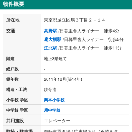
物件概要
所在地
東京都足立区扇３丁目２－１４
交通
高野駅
/日暮里舎人ライナー 徒歩4分
扇大橋駅
/日暮里舎人ライナー 徒歩5分
江北駅
/日暮里舎人ライナー 徒歩11分
階建
地上3階建て
総戸数
-
築年数
2011年12月(築14年)
構造・工法
鉄骨造
小学校 学区
興本小学校
中学校 学区
扇中学校
共用施設
エレベーター
駐輪・駐車場
自転車置き場 / 駐車場あり（近隣を含