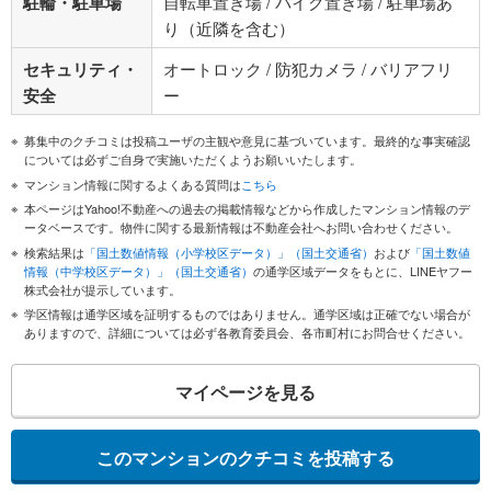
駐輪・駐車場
自転車置き場 / バイク置き場 / 駐車場あ
り（近隣を含む）
セキュリティ・
オートロック / 防犯カメラ / バリアフリ
安全
ー
募集中のクチコミは投稿ユーザの主観や意見に基づいています。最終的な事実確認
については必ずご自身で実施いただくようお願いいたします。
マンション情報に関するよくある質問は
こちら
本ページはYahoo!不動産への過去の掲載情報などから作成したマンション情報のデ
ータベースです。物件に関する最新情報は不動産会社へお問い合わせください。
検索結果は
「国土数値情報（小学校区データ）」（国土交通省）
および
「国土数値
情報（中学校区データ）」（国土交通省）
の通学区域データをもとに、LINEヤフー
株式会社が提示しています。
学区情報は通学区域を証明するものではありません。通学区域は正確でない場合が
ありますので、詳細については必ず各教育委員会、各市町村にお問合せください。
マイページを見る
このマンションのクチコミを投稿する