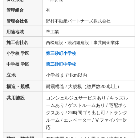
管理組合
有
管理会社名
野村不動産パートナーズ株式会社
用途地域
準工業
施工会社名
西松建設・淺沼組建設工事共同企業体
小学校 学区
第三砂町小学校
中学校 学区
第三砂町中学校
立地
小学校まで1km以内
構造・規模
耐震構造 / 大規模（総戸数200以上）
共用施設
コンシェルジュサービスあり / キッズル
ームあり / ゲストルームあり / 宅配ボッ
クスあり / 24時間ゴミ出し可 / トランク
ルーム / エレベーター / 光ファイバー対
応