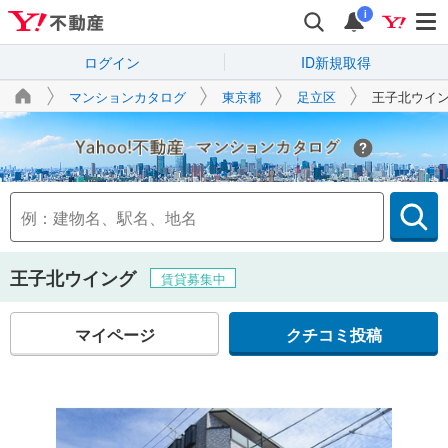
i
ログイン
ID新規取得
マンションカタログ
東京都
足立区
王子北ウイ
Yahoo!不動産
王子北ウイング
賃貸募集中
マイページ
クチコミ投稿