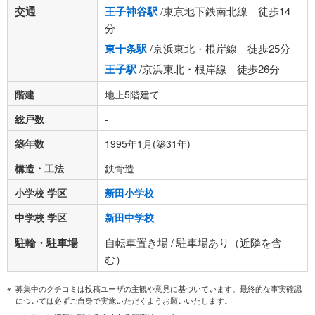
交通
王子神谷駅
/東京地下鉄南北線 徒歩14
分
東十条駅
/京浜東北・根岸線 徒歩25分
王子駅
/京浜東北・根岸線 徒歩26分
階建
地上5階建て
総戸数
-
築年数
1995年1月(築31年)
構造・工法
鉄骨造
小学校 学区
新田小学校
中学校 学区
新田中学校
駐輪・駐車場
自転車置き場 / 駐車場あり（近隣を含
む）
募集中のクチコミは投稿ユーザの主観や意見に基づいています。最終的な事実確認
については必ずご自身で実施いただくようお願いいたします。