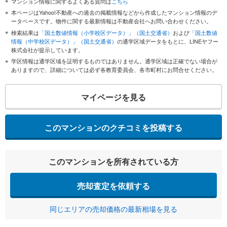
マンション情報に関するよくある質問は
こちら
本ページはYahoo!不動産への過去の掲載情報などから作成したマンション情報のデ
ータベースです。物件に関する最新情報は不動産会社へお問い合わせください。
検索結果は
「国土数値情報（小学校区データ）」（国土交通省）
および
「国土数値
情報（中学校区データ）」（国土交通省）
の通学区域データをもとに、LINEヤフー
株式会社が提示しています。
学区情報は通学区域を証明するものではありません。通学区域は正確でない場合が
ありますので、詳細については必ず各教育委員会、各市町村にお問合せください。
マイページを見る
このマンションのクチコミを投稿する
このマンションを所有されている方
売却査定を依頼する
同じエリアの売却価格の最新相場を見る