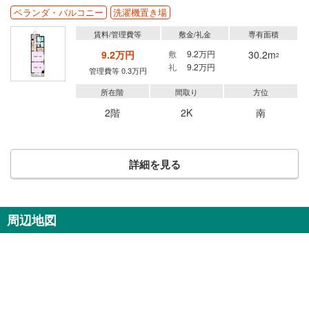
ベランダ・バルコニー
洗濯機置き場
賃料/管理費等
敷金/礼金
専有面積
9.2万円
敷
9.2万円
30.2m
2
礼
9.2万円
管理費等 0.3万円
所在階
間取り
方位
2階
2K
南
詳細を見る
周辺地図