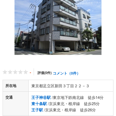
-
評価(0件)
コメント（0件）
所在地
東京都足立区新田３丁目２２－３
交通
王子神谷駅
/東京地下鉄南北線 徒歩14分
東十条駅
/京浜東北・根岸線 徒歩25分
王子駅
/京浜東北・根岸線 徒歩26分