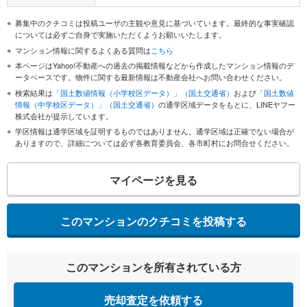
募集中のクチコミは投稿ユーザの主観や意見に基づいています。最終的な事実確認
については必ずご自身で実施いただくようお願いいたします。
マンション情報に関するよくある質問は
こちら
本ページはYahoo!不動産への過去の掲載情報などから作成したマンション情報のデ
ータベースです。物件に関する最新情報は不動産会社へお問い合わせください。
検索結果は
「国土数値情報（小学校区データ）」（国土交通省）
および
「国土数値
情報（中学校区データ）」（国土交通省）
の通学区域データをもとに、LINEヤフー
株式会社が提示しています。
学区情報は通学区域を証明するものではありません。通学区域は正確でない場合が
ありますので、詳細については必ず各教育委員会、各市町村にお問合せください。
マイページを見る
このマンションのクチコミを投稿する
このマンションを所有されている方
売却査定を依頼する