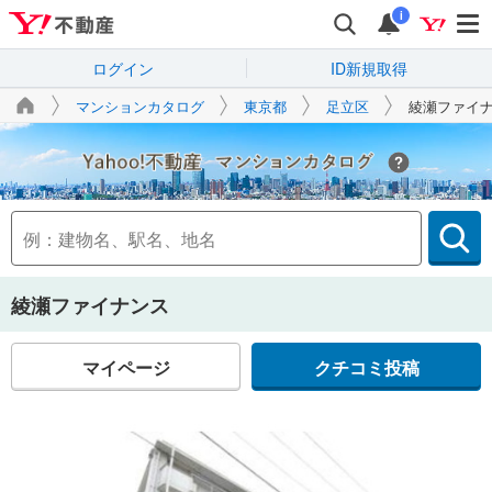
i
ログイン
ID新規取得
マンションカタログ
東京都
足立区
綾瀬ファイ
Yahoo!不動産
綾瀬ファイナンス
マイページ
クチコミ投稿