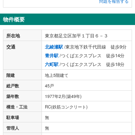
問題を報告する
物件概要
所在地
東京都足立区加平１丁目６－３
交通
北綾瀬駅
/東京地下鉄千代田線 徒歩9分
青井駅
/つくばエクスプレス 徒歩14分
六町駅
/つくばエクスプレス 徒歩18分
階建
地上5階建て
総戸数
45戸
築年数
1977年2月(築49年)
構造・工法
RC(鉄筋コンクリート)
駐車場
無
管理人
無