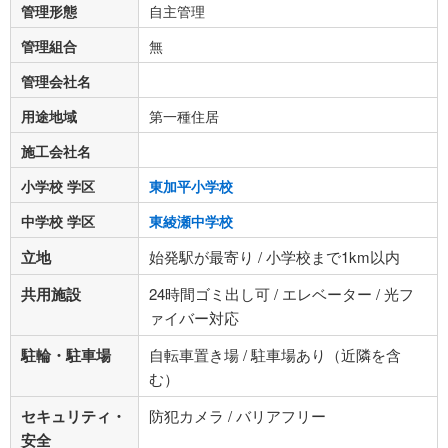
管理形態
自主管理
管理組合
無
管理会社名
用途地域
第一種住居
施工会社名
小学校 学区
東加平小学校
中学校 学区
東綾瀬中学校
立地
始発駅が最寄り / 小学校まで1km以内
共用施設
24時間ゴミ出し可 / エレベーター / 光フ
ァイバー対応
駐輪・駐車場
自転車置き場 / 駐車場あり（近隣を含
む）
セキュリティ・
防犯カメラ / バリアフリー
安全