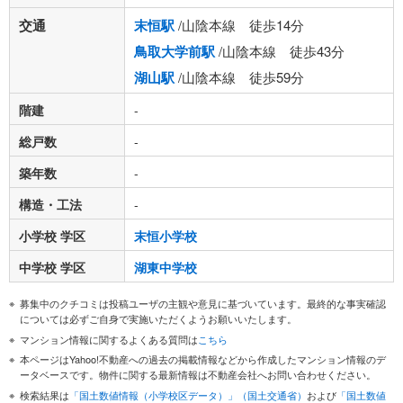
交通
末恒駅
/山陰本線 徒歩14分
鳥取大学前駅
/山陰本線 徒歩43分
湖山駅
/山陰本線 徒歩59分
階建
-
総戸数
-
築年数
-
構造・工法
-
小学校 学区
末恒小学校
中学校 学区
湖東中学校
募集中のクチコミは投稿ユーザの主観や意見に基づいています。最終的な事実確認
については必ずご自身で実施いただくようお願いいたします。
マンション情報に関するよくある質問は
こちら
本ページはYahoo!不動産への過去の掲載情報などから作成したマンション情報のデ
ータベースです。物件に関する最新情報は不動産会社へお問い合わせください。
検索結果は
「国土数値情報（小学校区データ）」（国土交通省）
および
「国土数値