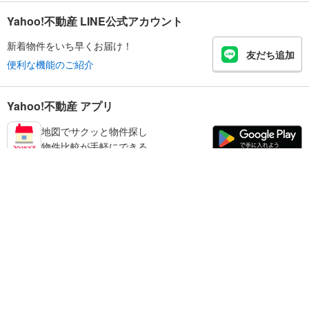
Yahoo!不動産 LINE公式アカウント
新着物件をいち早くお届け！
友だち追加
便利な機能のご紹介
Yahoo!不動産 アプリ
地図でサクッと物件探し
物件比較が手軽にできる
鳥取市の不動産情報を探す
不動産・住宅
賃貸住宅
暮らしのお役立ち情報
新築マンション
マンションカタログ
中古マンション
教えて！住まいの先生
Yahoo!不動産
Yahoo! JAPAN
新築一戸建て
中古一戸建て