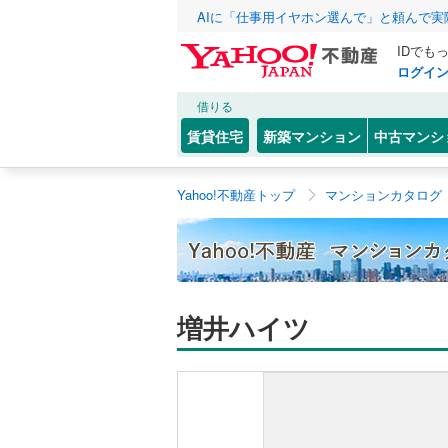
AIに「仕事用イヤホン選んで」と頼んで
IDでも
ログイ
借りる
賃貸住宅
新築マンション
中古マンシ
Yahoo!不動産トップ
マンションカタログ
増井ハイツ