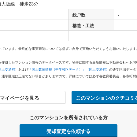
南大阪線 徒歩23分
総戸数
-
構造・工法
-
いています。最終的な事実確認については必ずご自身で実施いただくようお願いいたします
どから作成したマンション情報のデータベースです。物件に関する最新情報は不動産会社へお
国土交通省）
および
「国土数値情報（中学校区データ）」（国土交通省）
の通学区域データ
。通学区域は正確でない場合がありますので、詳細については必ず各教育委員会、各市町村
マイページを見る
このマンションのクチコミ
このマンションを所有されている方
売却査定を依頼する