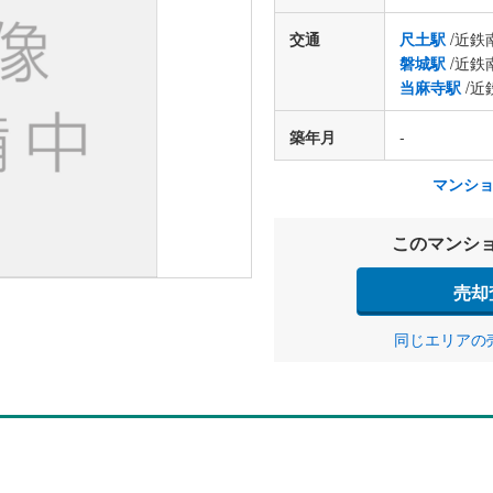
交通
尺土駅
/近鉄
磐城駅
/近鉄
当麻寺駅
/近
築年月
-
マンシ
このマンシ
売却
同じエリアの