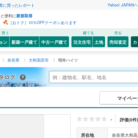
Yahoo! JAPAN
ヘ
実際に買ったレポート
っと便利に
新規取得
ン
［おトク］10％OFFクーポンあります
買う
建てる
売る
ョン
新築一戸建て
中古一戸建て
注文住宅
土地
売却査定
カ
奈良県
大和高田市
増井ハイツ
Yahoo!不動産 マンションカタログ
マイペー
-
評価(0件
所在地
奈良県大和高