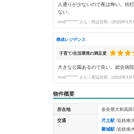
人通りが少ないので夜は怖い。街
ない。
mn0******** さん / 周辺住民（2022年
積成レジデンス
子育て/生活環境の満足度
大きな公園あるので良い。総合病
mn0******** さん / 周辺住民（2022年
物件概要
所在地
奈良県大和高田
交通
尺土駅
/近鉄南
磐城駅
/近鉄南