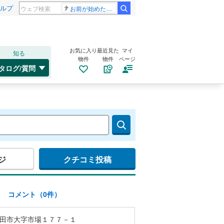
ルプ
お前が始めた物語だろ
お気に入り
最近見た
マイ
知る
物件
物件
ページ
タログ/質問
ジ
クチコミ投稿
)
コメント（0件）
田市大字市場１７７－１