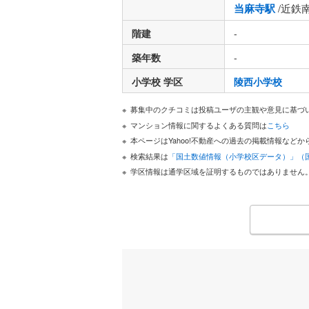
当麻寺駅
/近鉄
階建
-
築年数
-
小学校 学区
陵西小学校
募集中のクチコミは投稿ユーザの主観や意見に基づ
マンション情報に関するよくある質問は
こちら
本ページはYahoo!不動産への過去の掲載情報な
検索結果は
「国土数値情報（小学校区データ）」（
学区情報は通学区域を証明するものではありません