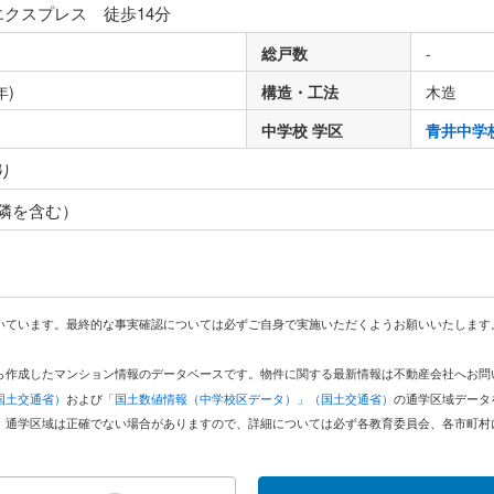
エクスプレス 徒歩14分
総戸数
-
年)
構造・工法
木造
中学校 学区
青井中学
り
隣を含む）
いています。最終的な事実確認については必ずご自身で実施いただくようお願いいたします
どから作成したマンション情報のデータベースです。物件に関する最新情報は不動産会社へお
国土交通省）
および
「国土数値情報（中学校区データ）」（国土交通省）
の通学区域データ
。通学区域は正確でない場合がありますので、詳細については必ず各教育委員会、各市町村