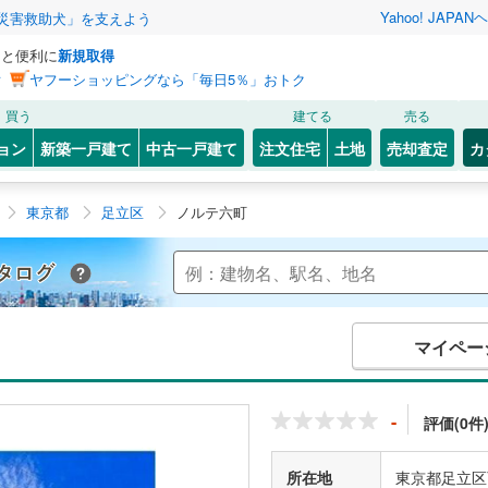
Yahoo! JAPAN
ヘ
災害救助犬」を支えよう
っと便利に
新規取得
ン
ヤフーショッピングなら「毎日5％」おトク
買う
建てる
売る
ョン
新築一戸建て
中古一戸建て
注文住宅
土地
売却査定
カ
東京都
足立区
ノルテ六町
Yahoo!不動産 マンションカタログ
マイペー
-
評価(0件
所在地
東京都足立区