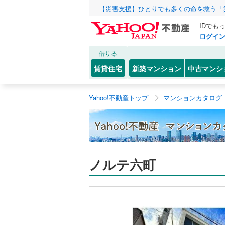
【災害支援】ひとりでも多くの命を救う「
IDでも
ログイ
借りる
賃貸住宅
新築マンション
中古マンシ
Yahoo!不動産トップ
マンションカタログ
ノルテ六町