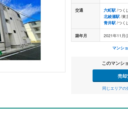
交通
六町駅
/つく
北綾瀬駅
/東
青井駅
/つく
築年月
2021年11月(
マンシ
このマンシ
売却
同じエリアの