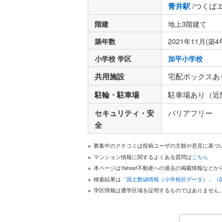
青井駅
/つくば
階建
地上3階建て
築年数
2021年11月(築4
小学校 学区
加平小学校
共用施設
宅配ボックスあ
駐輪・駐車場
駐車場あり（近
セキュリティ・安
バリアフリー
全
募集中のクチコミは投稿ユーザの主観や意見に基づ
マンション情報に関するよくある質問は
こちら
本ページはYahoo!不動産への過去の掲載情報な
検索結果は
「国土数値情報（小学校区データ）」（
学区情報は通学区域を証明するものではありません