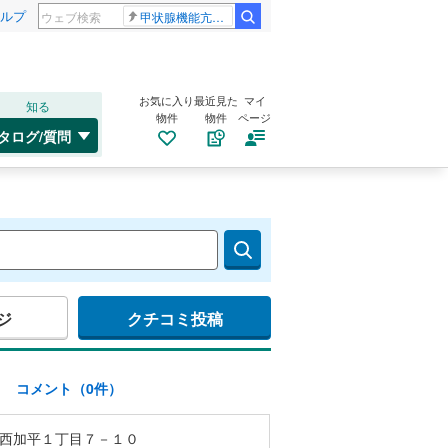
ルプ
甲状腺機能亢進症
お気に入り
最近見た
マイ
知る
物件
物件
ページ
タログ/質問
ジ
クチコミ投稿
)
コメント（0件）
西加平１丁目７－１０