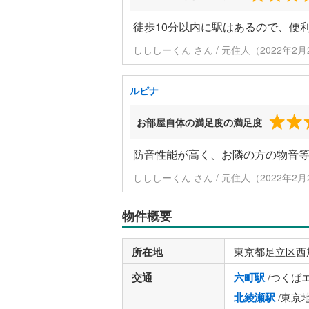
徒歩10分以内に駅はあるので、便
しししーくん さん / 元住人（2022年2
ルピナ
お部屋自体の満足度の満足度
防音性能が高く、お隣の方の物音
しししーくん さん / 元住人（2022年2
物件概要
所在地
東京都足立区西
交通
六町駅
/つくば
北綾瀬駅
/東京