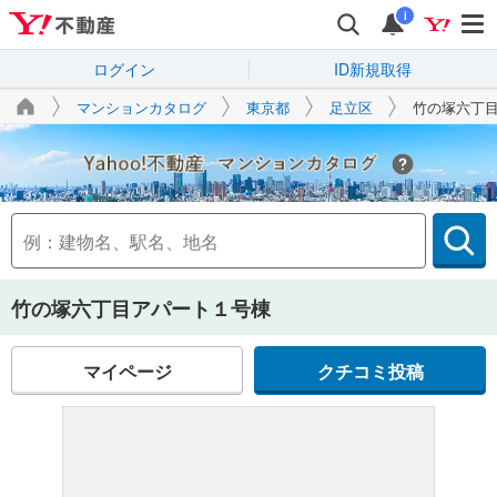
i
ログイン
ID新規取得
マンションカタログ
東京都
足立区
竹の塚六丁
Yahoo!不動産
竹の塚六丁目アパート１号棟
マイページ
クチコミ投稿