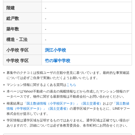
階建
-
総戸数
-
築年数
-
構造・工法
-
小学校 学区
渕江小学校
中学校 学区
竹の塚中学校
募集中のクチコミは投稿ユーザの主観や意見に基づいています。最終的な事実確認
については必ずご自身で実施いただくようお願いいたします。
マンション情報に関するよくある質問は
こちら
本ページはYahoo!不動産への過去の掲載情報などから作成したマンション情報のデ
ータベースです。物件に関する最新情報は不動産会社へお問い合わせください。
検索結果は
「国土数値情報（小学校区データ）」（国土交通省）
および
「国土数値
情報（中学校区データ）」（国土交通省）
の通学区域データをもとに、LINEヤフー
株式会社が提示しています。
学区情報は通学区域を証明するものではありません。通学区域は正確でない場合が
ありますので、詳細については必ず各教育委員会、各市町村にお問合せください。