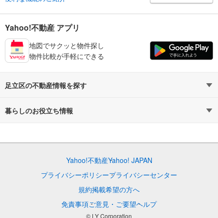
Yahoo!不動産 アプリ
地図でサクッと物件探し
物件比較が手軽にできる
足立区の不動産情報を探す
不動産・住宅
賃貸住宅
暮らしのお役立ち情報
新築マンション
マンションカタログ
中古マンション
教えて！住まいの先生
Yahoo!不動産
Yahoo! JAPAN
新築一戸建て
中古一戸建て
プライバシーポリシー
プライバシーセンター
注文住宅
土地
規約
掲載希望の方へ
免責事項
ご意見・ご要望
ヘルプ
売却査定
© LY Corporation