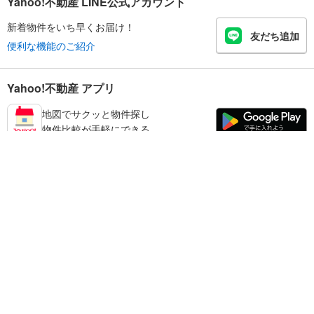
Yahoo!不動産 LINE公式アカウント
新着物件をいち早くお届け！
友だち追加
便利な機能のご紹介
Yahoo!不動産 アプリ
地図でサクッと物件探し
物件比較が手軽にできる
鳥取市の不動産情報を探す
不動産・住宅
賃貸住宅
暮らしのお役立ち情報
新築マンション
マンションカタログ
中古マンション
教えて！住まいの先生
Yahoo!不動産
Yahoo! JAPAN
新築一戸建て
中古一戸建て
プライバシーポリシー
プライバシーセンター