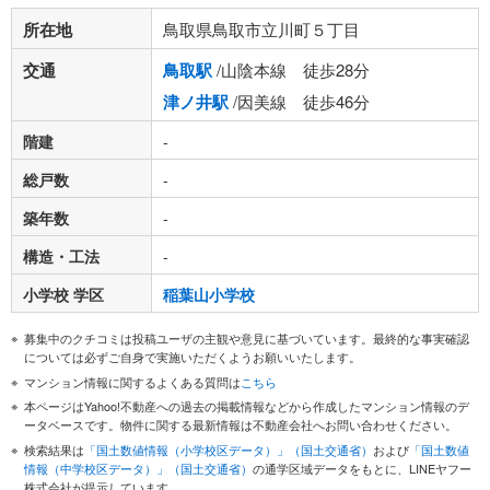
所在地
鳥取県鳥取市立川町５丁目
交通
鳥取駅
/山陰本線 徒歩28分
津ノ井駅
/因美線 徒歩46分
階建
-
総戸数
-
築年数
-
構造・工法
-
小学校 学区
稲葉山小学校
募集中のクチコミは投稿ユーザの主観や意見に基づいています。最終的な事実確認
については必ずご自身で実施いただくようお願いいたします。
マンション情報に関するよくある質問は
こちら
本ページはYahoo!不動産への過去の掲載情報などから作成したマンション情報のデ
ータベースです。物件に関する最新情報は不動産会社へお問い合わせください。
検索結果は
「国土数値情報（小学校区データ）」（国土交通省）
および
「国土数値
情報（中学校区データ）」（国土交通省）
の通学区域データをもとに、LINEヤフー
株式会社が提示しています。