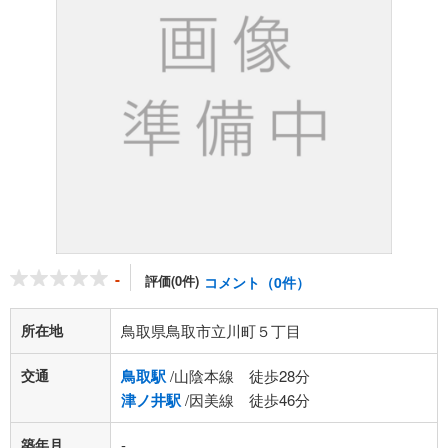
-
評価(0件)
コメント（0件）
所在地
鳥取県鳥取市立川町５丁目
交通
鳥取駅
/山陰本線 徒歩28分
津ノ井駅
/因美線 徒歩46分
築年月
-