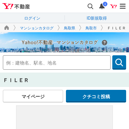
i
ログイン
ID新規取得
マンションカタログ
鳥取県
鳥取市
ＦＩＬＥＲ
Yahoo!不動産
ＦＩＬＥＲ
マイページ
クチコミ投稿