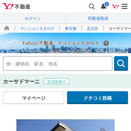
i
ログイン
ID新規取得
マンションカタログ
東京都
足立区
カーサドマ
Yahoo!不動産
カーサドマーニ
賃貸募集中
マイページ
クチコミ投稿