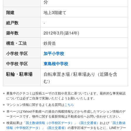
分
階建
地上3階建て
総戸数
-
築年数
2012年3月(築14年)
構造・工法
鉄骨造
小学校 学区
加平小学校
中学校 学区
東島根中学校
駐輪・駐車場
自転車置き場 / 駐車場あり（近隣を含
む）
募集中のクチコミは投稿ユーザの主観や意見に基づいています。最終的な事実確認
については必ずご自身で実施いただくようお願いいたします。
マンション情報に関するよくある質問は
こちら
本ページはYahoo!不動産への過去の掲載情報などから作成したマンション情報のデ
ータベースです。物件に関する最新情報は不動産会社へお問い合わせください。
検索結果は
「国土数値情報（小学校区データ）」（国土交通省）
および
「国土数値
情報（中学校区データ）」（国土交通省）
の通学区域データをもとに、LINEヤフー