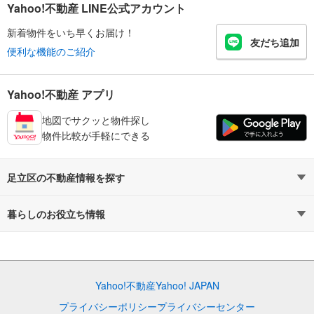
Yahoo!不動産 LINE公式アカウント
新着物件をいち早くお届け！
友だち追加
便利な機能のご紹介
Yahoo!不動産 アプリ
地図でサクッと物件探し
物件比較が手軽にできる
足立区の不動産情報を探す
不動産・住宅
賃貸住宅
暮らしのお役立ち情報
新築マンション
マンションカタログ
中古マンション
教えて！住まいの先生
Yahoo!不動産
Yahoo! JAPAN
新築一戸建て
中古一戸建て
プライバシーポリシー
プライバシーセンター