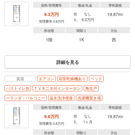
賃料/管理費等
敷金/礼金
専有面積
9.3万円
敷
なし
19.87m
2
礼
9.3万円
管理費等 0.6万円
所在階
間取り
方位
1階
1K
西
詳細を見る
賃貸
エアコン
浴室乾燥機あり
ベッド
バストイレ別
ＴＶモニタ付インターホン
角住戸
ベランダ・バルコニー
温水洗浄便座
洗濯機置き場
賃料/管理費等
敷金/礼金
専有面積
9.6万円
敷
なし
19.87m
2
礼
1ヶ月
管理費等 0.6万円
所在階
間取り
方位