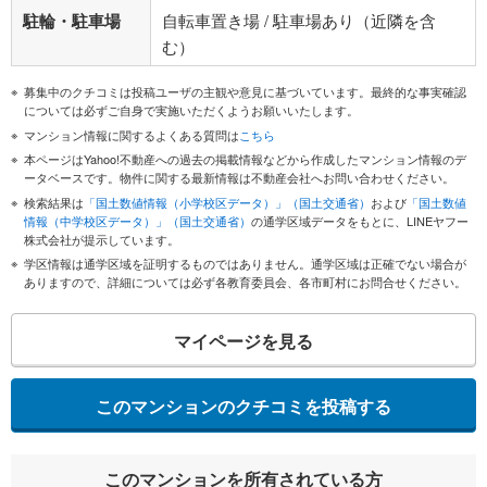
駐輪・駐車場
自転車置き場 / 駐車場あり（近隣を含
む）
募集中のクチコミは投稿ユーザの主観や意見に基づいています。最終的な事実確認
については必ずご自身で実施いただくようお願いいたします。
マンション情報に関するよくある質問は
こちら
本ページはYahoo!不動産への過去の掲載情報などから作成したマンション情報のデ
ータベースです。物件に関する最新情報は不動産会社へお問い合わせください。
検索結果は
「国土数値情報（小学校区データ）」（国土交通省）
および
「国土数値
情報（中学校区データ）」（国土交通省）
の通学区域データをもとに、LINEヤフー
株式会社が提示しています。
学区情報は通学区域を証明するものではありません。通学区域は正確でない場合が
ありますので、詳細については必ず各教育委員会、各市町村にお問合せください。
マイページを見る
このマンションのクチコミを投稿する
このマンションを所有されている方