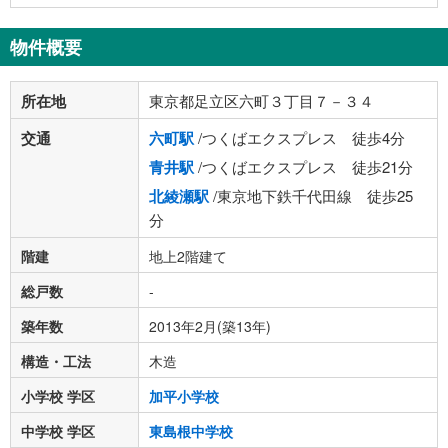
物件概要
所在地
東京都足立区六町３丁目７－３４
交通
六町駅
/つくばエクスプレス 徒歩4分
青井駅
/つくばエクスプレス 徒歩21分
北綾瀬駅
/東京地下鉄千代田線 徒歩25
分
階建
地上2階建て
総戸数
-
築年数
2013年2月(築13年)
構造・工法
木造
小学校 学区
加平小学校
中学校 学区
東島根中学校