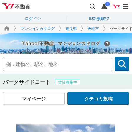
i
ログイン
ID新規取得
マンションカタログ
奈良県
天理市
パークサイ
Yahoo!不動産
パークサイドコート
賃貸募集中
マイページ
クチコミ投稿