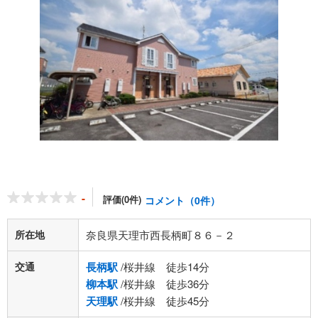
-
評価(0件)
コメント（0件）
所在地
奈良県天理市西長柄町８６－２
交通
長柄駅
/桜井線 徒歩14分
柳本駅
/桜井線 徒歩36分
天理駅
/桜井線 徒歩45分