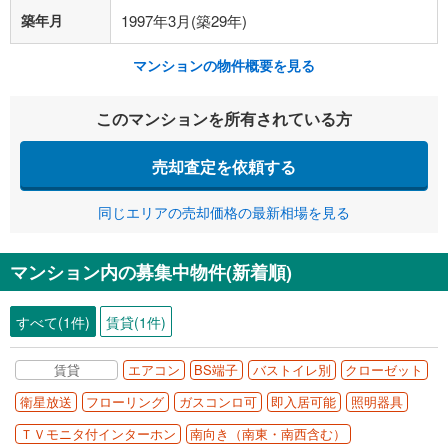
築年月
1997年3月(築29年)
マンションの物件概要を見る
このマンションを所有されている方
売却査定を依頼する
同じエリアの売却価格の最新相場を見る
マンション内の募集中物件(新着順)
すべて(1件)
賃貸(1件)
賃貸
エアコン
BS端子
バストイレ別
クローゼット
衛星放送
フローリング
ガスコンロ可
即入居可能
照明器具
ＴＶモニタ付インターホン
南向き（南東・南西含む）