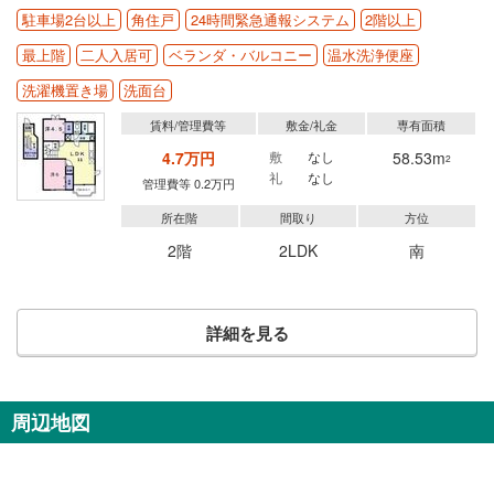
駐車場2台以上
角住戸
24時間緊急通報システム
2階以上
最上階
二人入居可
ベランダ・バルコニー
温水洗浄便座
洗濯機置き場
洗面台
賃料/管理費等
敷金/礼金
専有面積
4.7万円
敷
なし
58.53m
2
礼
なし
管理費等 0.2万円
所在階
間取り
方位
2階
2LDK
南
詳細を見る
周辺地図