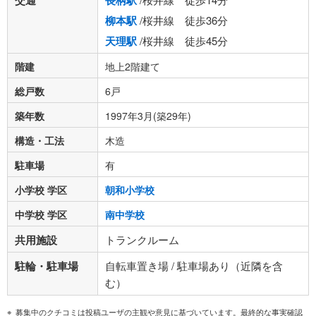
交通
長柄駅
柳本駅
/桜井線 徒歩36分
天理駅
/桜井線 徒歩45分
階建
地上2階建て
総戸数
6戸
築年数
1997年3月(築29年)
構造・工法
木造
駐車場
有
小学校 学区
朝和小学校
中学校 学区
南中学校
共用施設
トランクルーム
駐輪・駐車場
自転車置き場 / 駐車場あり（近隣を含
む）
募集中のクチコミは投稿ユーザの主観や意見に基づいています。最終的な事実確認