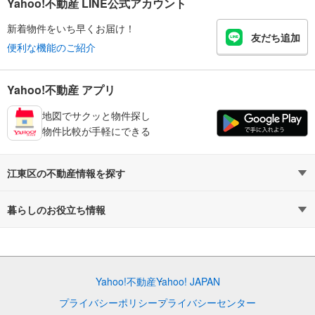
Yahoo!不動産 LINE公式アカウント
新着物件をいち早くお届け！
友だち追加
便利な機能のご紹介
Yahoo!不動産 アプリ
地図でサクッと物件探し
物件比較が手軽にできる
江東区の不動産情報を探す
不動産・住宅
賃貸住宅
暮らしのお役立ち情報
新築マンション
マンションカタログ
中古マンション
教えて！住まいの先生
Yahoo!不動産
Yahoo! JAPAN
新築一戸建て
中古一戸建て
プライバシーポリシー
プライバシーセンター