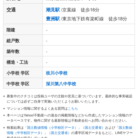
交通
潮見駅
/京葉線 徒歩16分
豊洲駅
/東京地下鉄有楽町線 徒歩18分
階建
-
総戸数
-
築年数
-
構造・工法
-
小学校 学区
枝川小学校
中学校 学区
深川第八中学校
募集中のクチコミは投稿ユーザの主観や意見に基づいています。最終的な事実確認
については必ずご自身で実施いただくようお願いいたします。
マンション情報に関するよくある質問は
こちら
本ページはYahoo!不動産への過去の掲載情報などから作成したマンション情報のデ
ータベースです。物件に関する最新情報は不動産会社へお問い合わせください。
検索結果は
「国土数値情報（小学校区データ）」（国土交通省）
および
「国土数値
情報（中学校区データ）」（国土交通省）
の通学区域データをもとに、LINEヤフー
株式会社が提示しています。