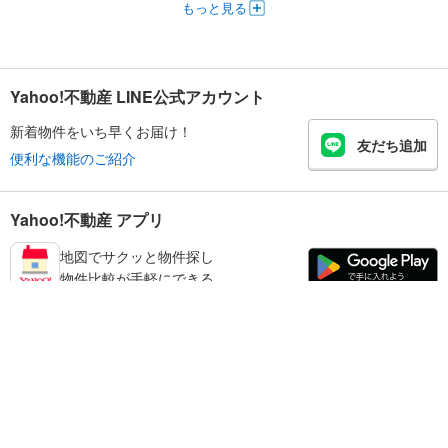
もっと見る
Yahoo!不動産 LINE公式アカウント
新着物件をいち早くお届け！
友だち追加
便利な機能のご紹介
Yahoo!不動産 アプリ
地図でサクッと物件探し
物件比較が手軽にできる
天理市の不動産情報を探す
不動産・住宅
賃貸住宅
暮らしのお役立ち情報
新築マンション
マンションカタログ
中古マンション
教えて！住まいの先生