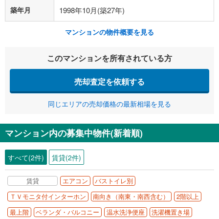
築年月
1998年10月(築27年)
マンションの物件概要を見る
このマンションを所有されている方
売却査定を依頼する
同じエリアの売却価格の最新相場を見る
マンション内の募集中物件(新着順)
すべて(2件)
賃貸(2件)
賃貸
エアコン
バストイレ別
ＴＶモニタ付インターホン
南向き（南東・南西含む）
2階以上
最上階
ベランダ・バルコニー
温水洗浄便座
洗濯機置き場