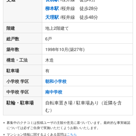
柳本駅
/桜井線 徒歩28分
天理駅
/桜井線 徒歩48分
階建
地上2階建て
総戸数
6戸
築年数
1998年10月(築27年)
構造・工法
木造
駐車場
有
小学校 学区
朝和小学校
中学校 学区
南中学校
駐輪・駐車場
自転車置き場 / 駐車場あり（近隣を含
む）
募集中のクチコミは投稿ユーザの主観や意見に基づいています。最終的な事実確認
については必ずご自身で実施いただくようお願いいたします。
マンション情報に関するよくある質問は
こちら