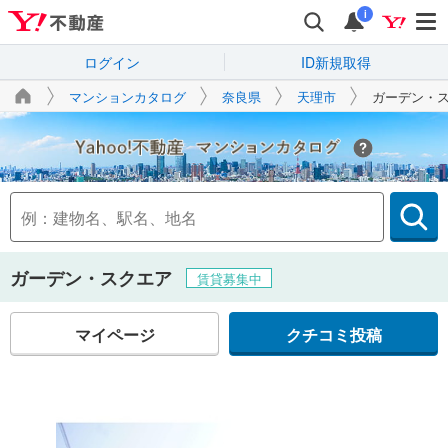
i
ログイン
ID新規取得
マンションカタログ
奈良県
天理市
ガーデン・
Yahoo!不動産
ガーデン・スクエア
賃貸募集中
マイページ
クチコミ投稿