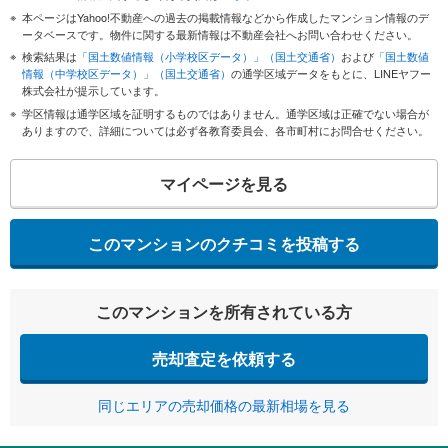
本ページはYahoo!不動産への過去の掲載情報などから作成したマンション情報のデ
ータベースです。物件に関する最新情報は不動産会社へお問い合わせください。
検索結果は
「国土数値情報（小学校区データ）」（国土交通省）
および
「国土数値
情報（中学校区データ）」（国土交通省）
の通学区域データをもとに、LINEヤフー
株式会社が提示しています。
学区情報は通学区域を証明するものではありません。通学区域は正確でない場合が
ありますので、詳細については必ず各教育委員会、各市町村にお問合せください。
マイページを見る
このマンションのクチコミを投稿する
このマンションを所有されている方
売却査定を依頼する
同じエリアの売却価格の最新相場を見る