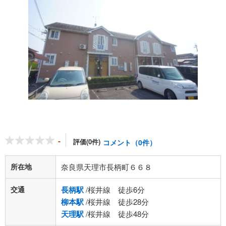
-
評価(0件)
コメント（0件）
所在地
奈良県天理市長柄町６６８
交通
長柄駅
/桜井線 徒歩6分
柳本駅
/桜井線 徒歩28分
天理駅
/桜井線 徒歩48分