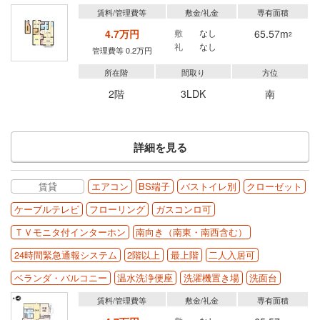
賃料/管理費等
敷金/礼金
専有面積
4.7万円
敷
なし
65.57m
2
礼
なし
管理費等 0.2万円
所在階
間取り
方位
2階
3LDK
南
詳細を見る
賃貸
エアコン
BS端子
バストイレ別
クローゼット
ケーブルテレビ
フローリング
ガスコンロ可
ＴＶモニタ付インターホン
南向き（南東・南西含む）
24時間緊急通報システム
2階以上
最上階
二人入居可
ベランダ・バルコニー
温水洗浄便座
洗濯機置き場
洗面台
賃料/管理費等
敷金/礼金
専有面積