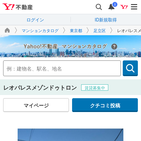
i
ログイン
ID新規取得
マンションカタログ
東京都
足立区
レオパレス
Yahoo!不動産
レオパレスメゾンドゥトロン
賃貸募集中
マイページ
クチコミ投稿