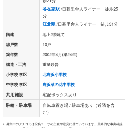
歩21分
谷在家駅
/日暮里舎人ライナー 徒歩25
分
江北駅
/日暮里舎人ライナー 徒歩31分
階建
地上2階建て
総戸数
10戸
築年数
2002年4月(築24年)
構造・工法
重量鉄骨
小学校 学区
北鹿浜小学校
中学校 学区
鹿浜菜の花中学校
共用施設
宅配ボックスあり
駐輪・駐車場
自転車置き場 / 駐車場あり（近隣を含
む）
募集中のクチコミは投稿ユーザの主観や意見に基づいています。最終的な事実確認