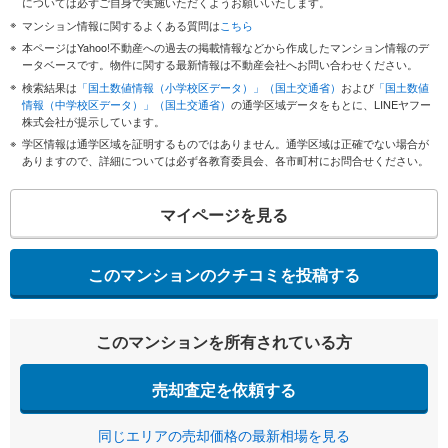
については必ずご自身で実施いただくようお願いいたします。
マンション情報に関するよくある質問は
こちら
本ページはYahoo!不動産への過去の掲載情報などから作成したマンション情報のデ
ータベースです。物件に関する最新情報は不動産会社へお問い合わせください。
検索結果は
「国土数値情報（小学校区データ）」（国土交通省）
および
「国土数値
情報（中学校区データ）」（国土交通省）
の通学区域データをもとに、LINEヤフー
株式会社が提示しています。
学区情報は通学区域を証明するものではありません。通学区域は正確でない場合が
ありますので、詳細については必ず各教育委員会、各市町村にお問合せください。
マイページを見る
このマンションのクチコミを投稿する
このマンションを所有されている方
売却査定を依頼する
同じエリアの売却価格の最新相場を見る