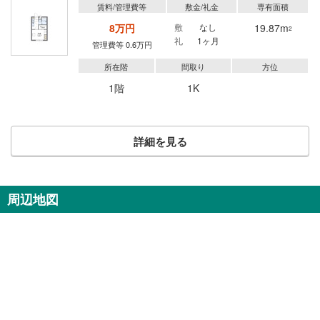
賃料/管理費等
敷金/礼金
専有面積
8万円
敷
なし
19.87m
2
礼
1ヶ月
管理費等 0.6万円
所在階
間取り
方位
1階
1K
詳細を見る
周辺地図