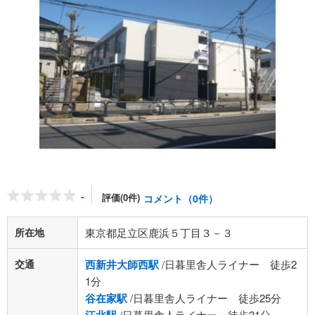
-
評価(0件)
コメント（0件）
所在地
東京都足立区鹿浜５丁目３－３
交通
西新井大師西駅
/日暮里舎人ライナー 徒歩2
1分
谷在家駅
/日暮里舎人ライナー 徒歩25分
/日暮里舎人ライナー 徒歩31分