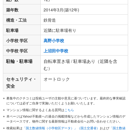
築年数
2014年3月(築12年)
構造・工法
鉄骨造
駐車場
近隣に駐車場有り
小学校 学区
高野小学校
中学校 学区
上沼田中学校
駐輪・駐車場
自転車置き場 / 駐車場あり（近隣を含
む）
セキュリティ・
オートロック
安全
募集中のクチコミは投稿ユーザの主観や意見に基づいています。最終的な事実確認
については必ずご自身で実施いただくようお願いいたします。
マンション情報に関するよくある質問は
こちら
本ページはYahoo!不動産への過去の掲載情報などから作成したマンション情報のデ
ータベースです。物件に関する最新情報は不動産会社へお問い合わせください。
検索結果は
「国土数値情報（小学校区データ）」（国土交通省）
および
「国土数値