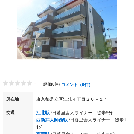
-
評価(0件)
コメント（0件）
所在地
東京都足立区江北４丁目２６－１４
交通
江北駅
/日暮里舎人ライナー 徒歩5分
西新井大師西駅
/日暮里舎人ライナー 徒歩1
1分
/日暮里舎人ライナー 徒歩12分