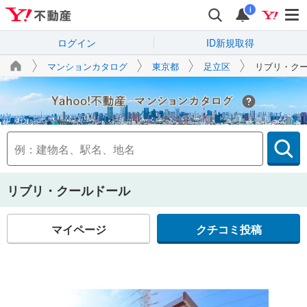
i
ログイン
ID新規取得
マンションカタログ
東京都
足立区
リブリ・ク
Yahoo!不動産
リブリ・クールドール
マイページ
クチコミ投稿