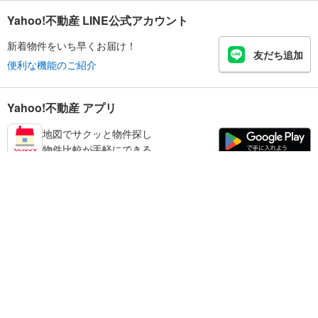
Yahoo!不動産 LINE公式アカウント
新着物件をいち早くお届け！
友だち追加
便利な機能のご紹介
Yahoo!不動産 アプリ
地図でサクッと物件探し
物件比較が手軽にできる
足立区の不動産情報を探す
不動産・住宅
賃貸住宅
暮らしのお役立ち情報
新築マンション
マンションカタログ
中古マンション
教えて！住まいの先生
Yahoo!不動産
Yahoo! JAPAN
新築一戸建て
中古一戸建て