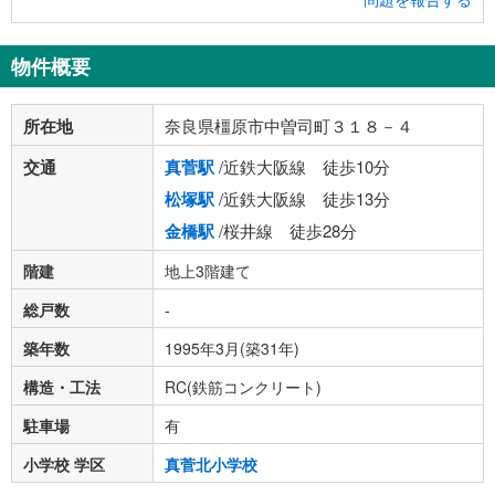
物件概要
所在地
奈良県橿原市中曽司町３１８－４
交通
真菅駅
/近鉄大阪線 徒歩10分
松塚駅
/近鉄大阪線 徒歩13分
金橋駅
/桜井線 徒歩28分
階建
地上3階建て
総戸数
-
築年数
1995年3月(築31年)
構造・工法
RC(鉄筋コンクリート)
駐車場
有
小学校 学区
真菅北小学校