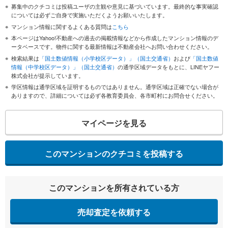
募集中のクチコミは投稿ユーザの主観や意見に基づいています。最終的な事実確認
については必ずご自身で実施いただくようお願いいたします。
マンション情報に関するよくある質問は
こちら
本ページはYahoo!不動産への過去の掲載情報などから作成したマンション情報のデ
ータベースです。物件に関する最新情報は不動産会社へお問い合わせください。
検索結果は
「国土数値情報（小学校区データ）」（国土交通省）
および
「国土数値
情報（中学校区データ）」（国土交通省）
の通学区域データをもとに、LINEヤフー
株式会社が提示しています。
学区情報は通学区域を証明するものではありません。通学区域は正確でない場合が
ありますので、詳細については必ず各教育委員会、各市町村にお問合せください。
マイページを見る
このマンションのクチコミを投稿する
このマンションを所有されている方
売却査定を依頼する