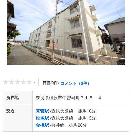
-
評価(0件)
コメント（0件）
所在地
奈良県橿原市中曽司町３１８－４
交通
真菅駅
/近鉄大阪線 徒歩10分
松塚駅
/近鉄大阪線 徒歩13分
金橋駅
/桜井線 徒歩28分