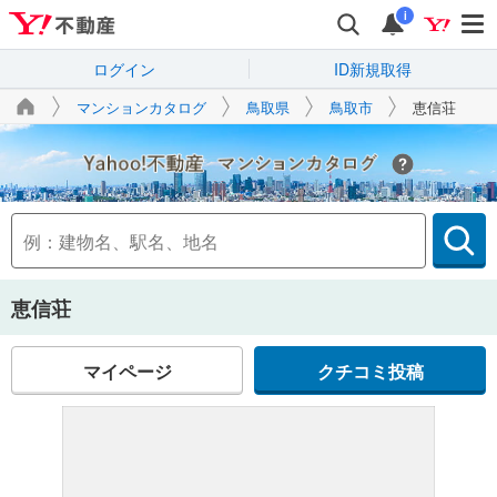
i
ログイン
ID新規取得
マンションカタログ
鳥取県
鳥取市
恵信荘
Yahoo!不動産
恵信荘
マイページ
クチコミ投稿