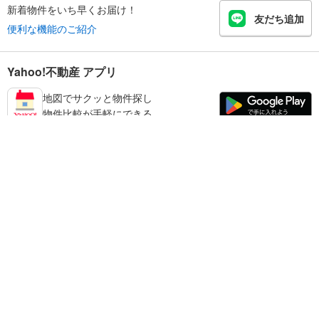
新着物件をいち早くお届け！
友だち追加
便利な機能のご紹介
Yahoo!不動産 アプリ
地図でサクッと物件探し
物件比較が手軽にできる
鳥取市の不動産情報を探す
不動産・住宅
賃貸住宅
暮らしのお役立ち情報
新築マンション
マンションカタログ
中古マンション
教えて！住まいの先生
Yahoo!不動産
Yahoo! JAPAN
新築一戸建て
中古一戸建て
プライバシーポリシー
プライバシーセンター
注文住宅
土地
規約
掲載希望の方へ