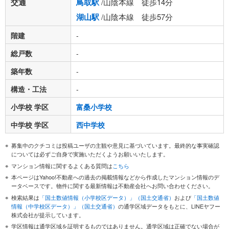
交通
鳥取駅
/山陰本線 徒歩14分
湖山駅
/山陰本線 徒歩57分
階建
-
総戸数
-
築年数
-
構造・工法
-
小学校 学区
富桑小学校
中学校 学区
西中学校
募集中のクチコミは投稿ユーザの主観や意見に基づいています。最終的な事実確認
については必ずご自身で実施いただくようお願いいたします。
マンション情報に関するよくある質問は
こちら
本ページはYahoo!不動産への過去の掲載情報などから作成したマンション情報のデ
ータベースです。物件に関する最新情報は不動産会社へお問い合わせください。
検索結果は
「国土数値情報（小学校区データ）」（国土交通省）
および
「国土数値
情報（中学校区データ）」（国土交通省）
の通学区域データをもとに、LINEヤフー
株式会社が提示しています。
学区情報は通学区域を証明するものではありません。通学区域は正確でない場合が