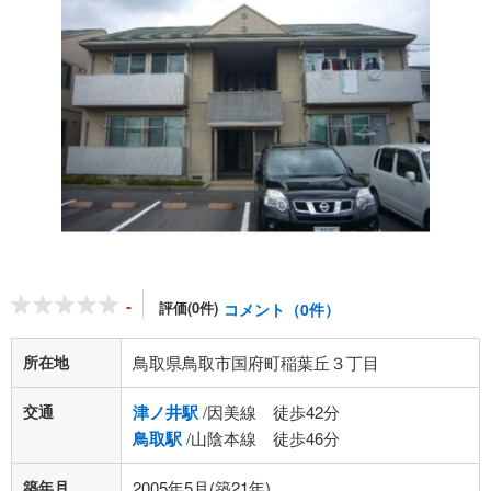
-
評価(0件)
コメント（0件）
所在地
鳥取県鳥取市国府町稲葉丘３丁目
交通
津ノ井駅
/因美線 徒歩42分
鳥取駅
/山陰本線 徒歩46分
築年月
2005年5月(築21年)