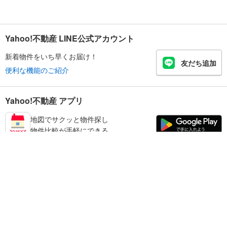
Yahoo!不動産 LINE公式アカウント
新着物件をいち早くお届け！
友だち追加
便利な機能のご紹介
Yahoo!不動産 アプリ
地図でサクッと物件探し
物件比較が手軽にできる
鳥取市の不動産情報を探す
不動産・住宅
賃貸住宅
暮らしのお役立ち情報
新築マンション
マンションカタログ
中古マンション
教えて！住まいの先生