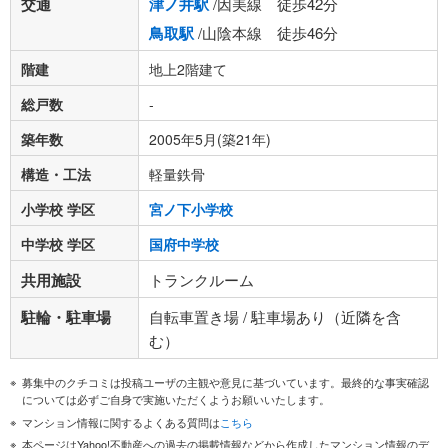
交通
津ノ井駅
/因美線 徒歩42分
鳥取駅
/山陰本線 徒歩46分
階建
地上2階建て
総戸数
-
築年数
2005年5月(築21年)
構造・工法
軽量鉄骨
小学校 学区
宮ノ下小学校
中学校 学区
国府中学校
共用施設
トランクルーム
駐輪・駐車場
自転車置き場 / 駐車場あり（近隣を含
む）
募集中のクチコミは投稿ユーザの主観や意見に基づいています。最終的な事実確認
については必ずご自身で実施いただくようお願いいたします。
マンション情報に関するよくある質問は
こちら
本ページはYahoo!不動産への過去の掲載情報などから作成したマンション情報のデ