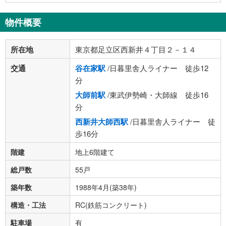
物件概要
所在地
東京都足立区西新井４丁目２－１４
交通
谷在家駅
/日暮里舎人ライナー 徒歩12
分
大師前駅
/東武伊勢崎・大師線 徒歩16
分
西新井大師西駅
/日暮里舎人ライナー 徒
歩16分
階建
地上6階建て
総戸数
55戸
築年数
1988年4月(築38年)
構造・工法
RC(鉄筋コンクリート)
駐車場
有