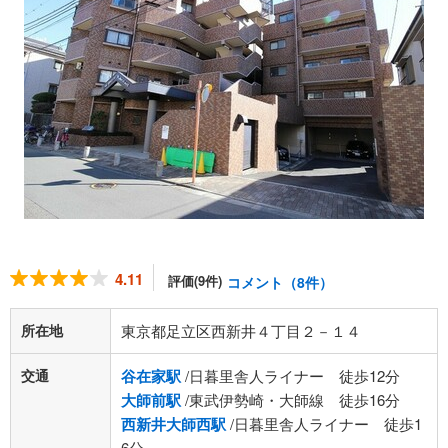
4.11
評価(9件)
コメント（8件）
所在地
東京都足立区西新井４丁目２－１４
交通
谷在家駅
/日暮里舎人ライナー 徒歩12分
大師前駅
/東武伊勢崎・大師線 徒歩16分
西新井大師西駅
/日暮里舎人ライナー 徒歩1
6分