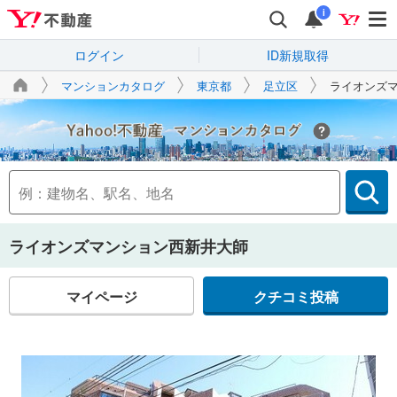
i
ログイン
ID新規取得
マンションカタログ
東京都
足立区
ライオンズ
Yahoo!不動産
ライオンズマンション西新井大師
マイページ
クチコミ投稿