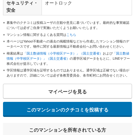
セキュリティ・
オートロック
安全
募集中のクチコミは投稿ユーザの主観や意見に基づいています。最終的な事実確認
については必ずご自身で実施いただくようお願いいたします。
マンション情報に関するよくある質問は
こちら
本ページはYahoo!不動産への過去の掲載情報などから作成したマンション情報のデ
ータベースです。物件に関する最新情報は不動産会社へお問い合わせください。
検索結果は
「国土数値情報（小学校区データ）」（国土交通省）
および
「国土数値
情報（中学校区データ）」（国土交通省）
の通学区域データをもとに、LINEヤフー
株式会社が提示しています。
学区情報は通学区域を証明するものではありません。通学区域は正確でない場合が
ありますので、詳細については必ず各教育委員会、各市町村にお問合せください。
マイページを見る
このマンションのクチコミを投稿する
このマンションを所有されている方