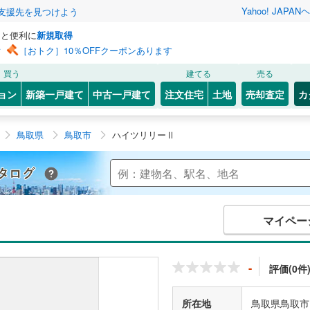
Yahoo! JAPAN
ヘ
支援先を見つけよう
っと便利に
新規取得
ン
［おトク］10％OFFクーポンあります
買う
建てる
売る
ョン
新築一戸建て
中古一戸建て
注文住宅
土地
売却査定
カ
鳥取県
鳥取市
ハイツリリーⅡ
Yahoo!不動産 マンションカタログ
マイペー
-
評価(0件
所在地
鳥取県鳥取市