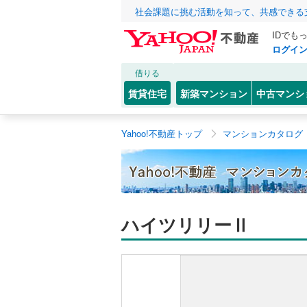
社会課題に挑む活動を知って、共感できる
IDでも
ログイ
借りる
賃貸住宅
新築マンション
中古マンシ
Yahoo!不動産トップ
マンションカタログ
ハイツリリーⅡ