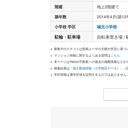
階建
地上2階建て
築年数
2014年4月(築12
小学校 学区
城北小学校
駐輪・駐車場
自転車置き場 /
募集中のクチコミは投稿ユーザの主観や意見に基づ
マンション情報に関するよくある質問は
こちら
本ページはYahoo!不動産への過去の掲載情報な
検索結果は
「国土数値情報（小学校区データ）」（
学区情報は通学区域を証明するものではありません