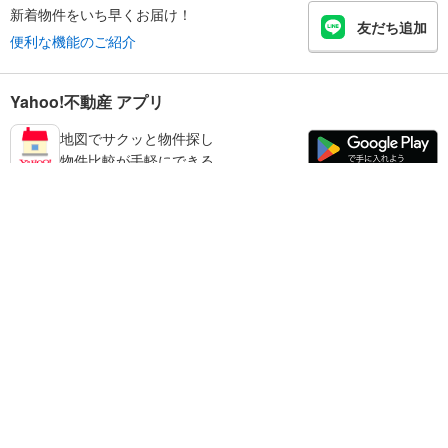
新着物件をいち早くお届け！
友だち追加
便利な機能のご紹介
Yahoo!不動産 アプリ
地図でサクッと物件探し
物件比較が手軽にできる
北葛城郡河合町の不動産情報を探す
不動産・住宅
賃貸住宅
暮らしのお役立ち情報
新築マンション
マンションカタログ
中古マンション
教えて！住まいの先生
Yahoo!不動産
Yahoo! JAPAN
新築一戸建て
中古一戸建て
プライバシーポリシー
プライバシーセンター
注文住宅
土地
規約
掲載希望の方へ