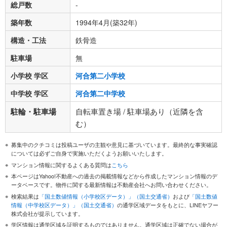
総戸数
-
築年数
1994年4月(築32年)
構造・工法
鉄骨造
駐車場
無
小学校 学区
河合第二小学校
中学校 学区
河合第二中学校
駐輪・駐車場
自転車置き場 / 駐車場あり（近隣を含
む）
募集中のクチコミは投稿ユーザの主観や意見に基づいています。最終的な事実確認
については必ずご自身で実施いただくようお願いいたします。
マンション情報に関するよくある質問は
こちら
本ページはYahoo!不動産への過去の掲載情報などから作成したマンション情報のデ
ータベースです。物件に関する最新情報は不動産会社へお問い合わせください。
検索結果は
「国土数値情報（小学校区データ）」（国土交通省）
および
「国土数値
情報（中学校区データ）」（国土交通省）
の通学区域データをもとに、LINEヤフー
株式会社が提示しています。
学区情報は通学区域を証明するものではありません。通学区域は正確でない場合が