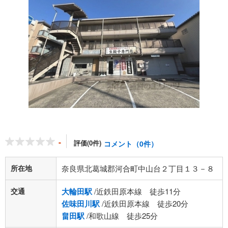
-
評価(0件)
コメント（0件）
所在地
奈良県北葛城郡河合町中山台２丁目１３－８
交通
大輪田駅
/近鉄田原本線 徒歩11分
佐味田川駅
/近鉄田原本線 徒歩20分
畠田駅
/和歌山線 徒歩25分