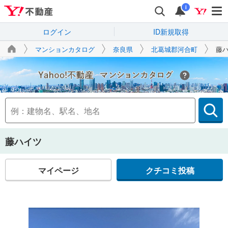
i
ログイン
ID新規取得
マンションカタログ
奈良県
北葛城郡河合町
藤
Yahoo!不動産
藤ハイツ
マイページ
クチコミ投稿