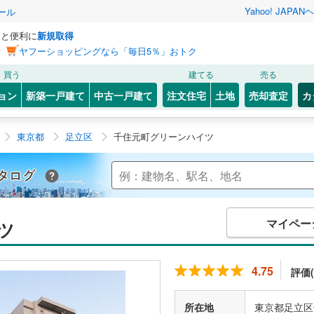
Yahoo! JAPAN
ヘ
ール
っと便利に
新規取得
ン
ヤフーショッピングなら「毎日5％」おトク
買う
建てる
売る
ョン
新築一戸建て
中古一戸建て
注文住宅
土地
売却査定
カ
東京都
足立区
千住元町グリーンハイツ
Yahoo!不動産 マンションカタログ
マイペー
ツ
4.75
評価(
所在地
東京都足立区