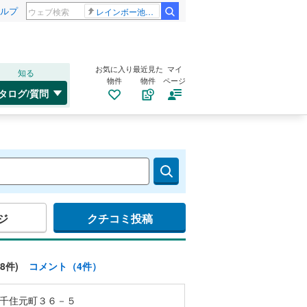
ルプ
レインボー池田 佐藤佳奈アナ
お気に入り
最近見た
マイ
知る
物件
物件
ページ
タログ/質問
ジ
クチコミ投稿
8件)
コメント（4件）
千住元町３６－５