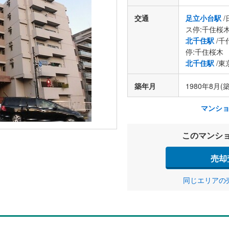
交通
足立小台駅
/
ス停:千住桜
北千住駅
/千
停:千住桜木
北千住駅
/東
築年月
1980年8月(築
マンシ
このマンシ
売却
同じエリアの