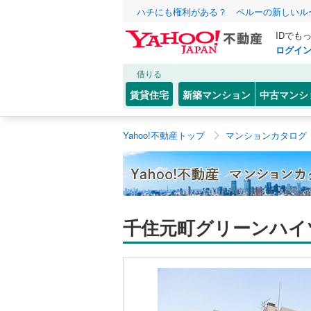
ハチにも権利がある？ ペルーの新しいル
IDでも
ログイ
借りる
賃貸住宅
新築マンション
中古マンシ
Yahoo!不動産トップ
マンションカタログ
千住元町グリーンハイ