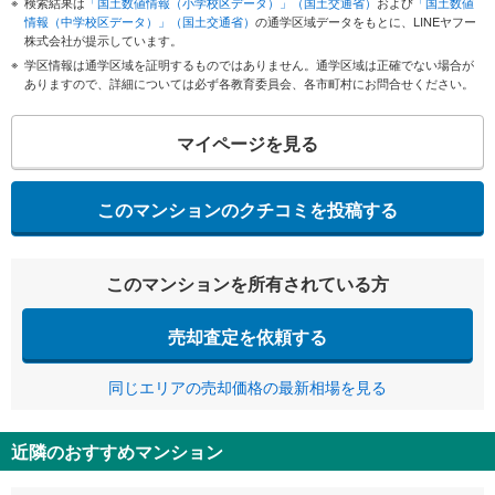
検索結果は
「国土数値情報（小学校区データ）」（国土交通省）
および
「国土数値
情報（中学校区データ）」（国土交通省）
の通学区域データをもとに、LINEヤフー
株式会社が提示しています。
学区情報は通学区域を証明するものではありません。通学区域は正確でない場合が
ありますので、詳細については必ず各教育委員会、各市町村にお問合せください。
マイページを見る
このマンションのクチコミを投稿する
このマンションを所有されている方
売却査定を依頼する
同じエリアの売却価格の最新相場を見る
近隣のおすすめマンション