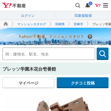
i
ログイン
ID新規取得
マンションカタログ
宮崎県
宮崎市
プレッソ学
Yahoo!不動産
プレッソ学園木花台壱番館
マイページ
クチコミ投稿