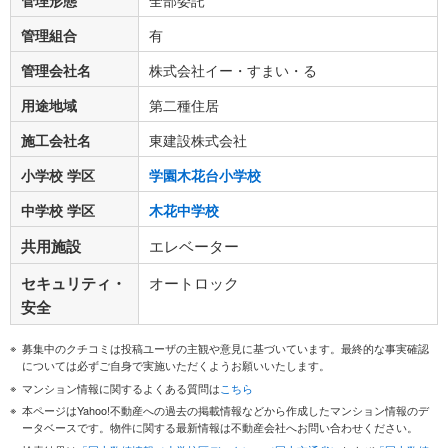
管理形態
全部委託
管理組合
有
管理会社名
株式会社イー・すまい・る
用途地域
第二種住居
施工会社名
東建設株式会社
小学校 学区
学園木花台小学校
中学校 学区
木花中学校
共用施設
エレベーター
セキュリティ・
オートロック
安全
募集中のクチコミは投稿ユーザの主観や意見に基づいています。最終的な事実確認
については必ずご自身で実施いただくようお願いいたします。
マンション情報に関するよくある質問は
こちら
本ページはYahoo!不動産への過去の掲載情報などから作成したマンション情報のデ
ータベースです。物件に関する最新情報は不動産会社へお問い合わせください。