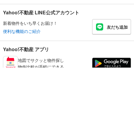
Yahoo!不動産 LINE公式アカウント
新着物件をいち早くお届け！
友だち追加
便利な機能のご紹介
Yahoo!不動産 アプリ
地図でサクッと物件探し
物件比較が手軽にできる
宮崎市の不動産情報を探す
不動産・住宅
賃貸住宅
暮らしのお役立ち情報
新築マンション
マンションカタログ
中古マンション
教えて！住まいの先生
Yahoo!不動産
Yahoo! JAPAN
新築一戸建て
中古一戸建て