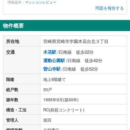
情報提供：
マンションレビュー
問題を報告する
物件概要
所在地
宮崎県宮崎市学園木花台北３丁目
交通
木花駅
/日南線 徒歩22分
運動公園駅
/日南線 徒歩42分
曽山寺駅
/日南線 徒歩52分
階建
地上9階建て
総戸数
30戸
築年数
1995年9月(築30年)
構造・工法
RC(鉄筋コンクリート)
管理人
巡回