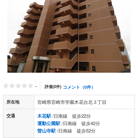
-
評価(0件)
コメント（0件）
所在地
宮崎県宮崎市学園木花台北３丁目
交通
木花駅
/日南線 徒歩22分
運動公園駅
/日南線 徒歩42分
曽山寺駅
/日南線 徒歩52分