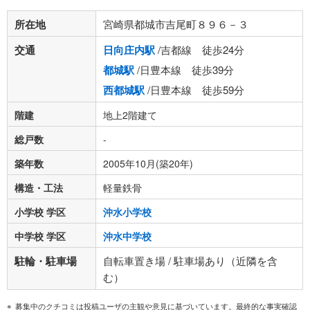
所在地
宮崎県都城市吉尾町８９６－３
交通
日向庄内駅
/吉都線 徒歩24分
都城駅
/日豊本線 徒歩39分
西都城駅
/日豊本線 徒歩59分
階建
地上2階建て
総戸数
-
築年数
2005年10月(築20年)
構造・工法
軽量鉄骨
小学校 学区
沖水小学校
中学校 学区
沖水中学校
駐輪・駐車場
自転車置き場 / 駐車場あり（近隣を含
む）
募集中のクチコミは投稿ユーザの主観や意見に基づいています。最終的な事実確認