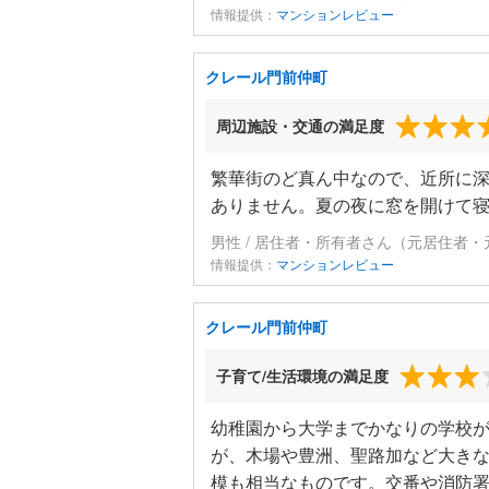
情報提供：
マンションレビュー
クレール門前仲町
周辺施設・交通の満足度
繁華街のど真ん中なので、近所に
ありません。夏の夜に窓を開けて
男性 / 居住者・所有者さん（元居住者・
情報提供：
マンションレビュー
クレール門前仲町
子育て/生活環境の満足度
幼稚園から大学までかなりの学校
が、木場や豊洲、聖路加など大き
模も相当なものです。交番や消防