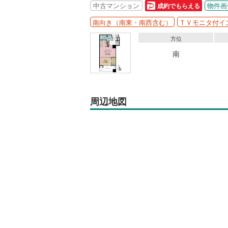
中古マンション
物件画
成約でもらえる
南向き（南東・南西含む）
ＴＶモニタ付イ
方位
南
周辺地図