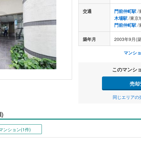
交通
門前仲町駅
/
木場駅
/東京
門前仲町駅
/
築年月
2003年9月(築
マンシ
このマンシ
売却
同じエリアの
)
マンション(1件)