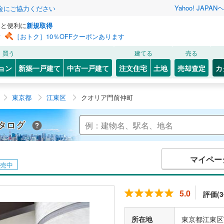
Yahoo! JAPAN
ヘ
金にご協力ください
っと便利に
新規取得
ン
［おトク］10％OFFクーポンあります
買う
建てる
売る
ョン
新築一戸建て
中古一戸建て
注文住宅
土地
売却査定
カ
東京都
江東区
クオリア門前仲町
Yahoo!不動産 マンションカタログ
マイペー
売中
5.0
評価(3
所在地
東京都江東区