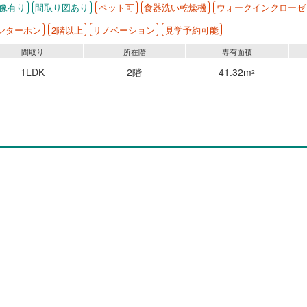
像有り
間取り図あり
ペット可
食器洗い乾燥機
ウォークインクローゼ
ンターホン
2階以上
リノベーション
見学予約可能
間取り
所在階
専有面積
1LDK
2階
41.32m
2