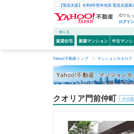
【緊急支援】令和8年熊本地震 緊急支援募
IDでも
ログイ
借りる
賃貸住宅
新築マンション
中古マンシ
Yahoo!不動産トップ
マンションカタログ
クオリア門前仲町
中古販