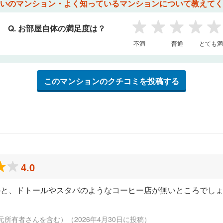
いのマンション・よく知っているマンションについて教えてく
Q. お部屋自体の満足度は？
1
2
3
4
5
不満
普通
とても満
このマンションのクチコミを投稿する
4.0
のと、ドトールやスタバのようなコーヒー店が無いところでし
元所有者さんを含む）（2026年4月30日に投稿）