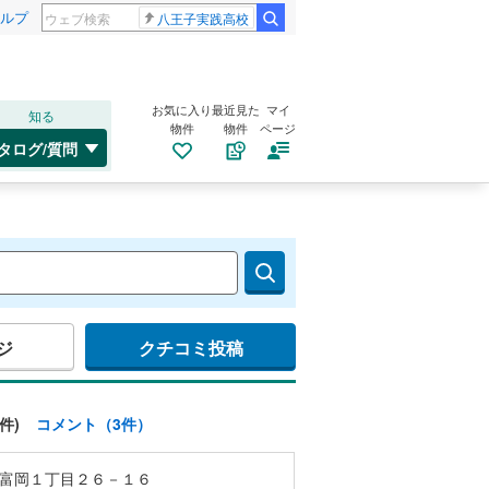
ルプ
八王子実践高校
お気に入り
最近見た
マイ
知る
物件
物件
ページ
タログ/質問
ジ
クチコミ投稿
件)
コメント（3件）
富岡１丁目２６－１６