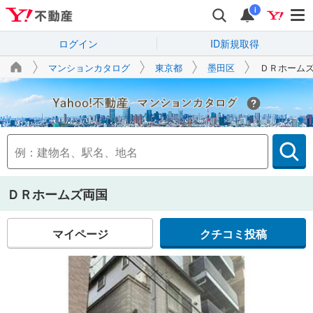
i
ログイン
ID新規取得
マンションカタログ
東京都
墨田区
ＤＲホーム
Yahoo!不動産
ＤＲホームズ両国
マイページ
クチコミ投稿