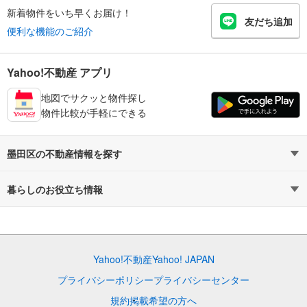
新着物件をいち早くお届け！
友だち追加
便利な機能のご紹介
Yahoo!不動産 アプリ
地図でサクッと物件探し
物件比較が手軽にできる
墨田区の不動産情報を探す
不動産・住宅
賃貸住宅
暮らしのお役立ち情報
新築マンション
マンションカタログ
中古マンション
教えて！住まいの先生
Yahoo!不動産
Yahoo! JAPAN
新築一戸建て
中古一戸建て
プライバシーポリシー
プライバシーセンター
注文住宅
土地
規約
掲載希望の方へ