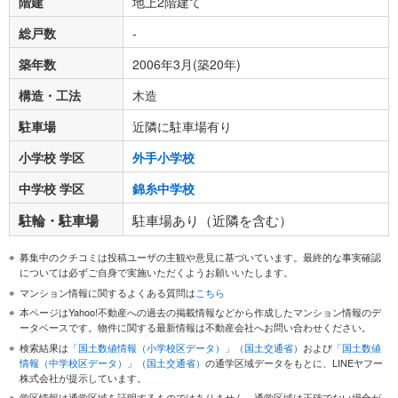
階建
地上2階建て
総戸数
-
築年数
2006年3月(築20年)
構造・工法
木造
駐車場
近隣に駐車場有り
小学校 学区
外手小学校
中学校 学区
錦糸中学校
駐輪・駐車場
駐車場あり（近隣を含む）
募集中のクチコミは投稿ユーザの主観や意見に基づいています。最終的な事実確認
については必ずご自身で実施いただくようお願いいたします。
マンション情報に関するよくある質問は
こちら
本ページはYahoo!不動産への過去の掲載情報などから作成したマンション情報のデ
ータベースです。物件に関する最新情報は不動産会社へお問い合わせください。
検索結果は
「国土数値情報（小学校区データ）」（国土交通省）
および
「国土数値
情報（中学校区データ）」（国土交通省）
の通学区域データをもとに、LINEヤフー
株式会社が提示しています。
学区情報は通学区域を証明するものではありません。通学区域は正確でない場合が