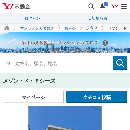
i
ログイン
ID新規取得
マンションカタログ
東京都
足立区
メゾン・ド
Yahoo!不動産
メゾン・ド・Ｆシーズ
マイページ
クチコミ投稿