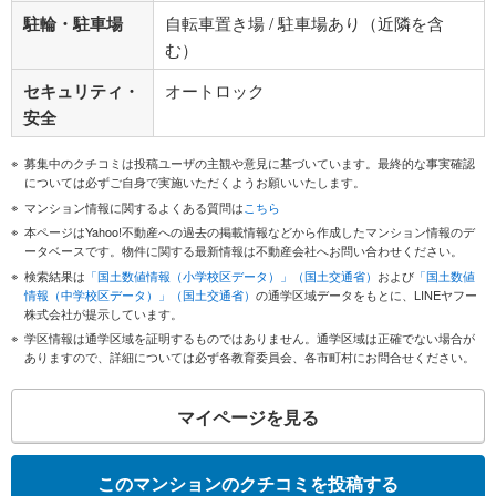
駐輪・駐車場
自転車置き場 / 駐車場あり（近隣を含
む）
セキュリティ・
オートロック
安全
募集中のクチコミは投稿ユーザの主観や意見に基づいています。最終的な事実確認
については必ずご自身で実施いただくようお願いいたします。
マンション情報に関するよくある質問は
こちら
本ページはYahoo!不動産への過去の掲載情報などから作成したマンション情報のデ
ータベースです。物件に関する最新情報は不動産会社へお問い合わせください。
検索結果は
「国土数値情報（小学校区データ）」（国土交通省）
および
「国土数値
情報（中学校区データ）」（国土交通省）
の通学区域データをもとに、LINEヤフー
株式会社が提示しています。
学区情報は通学区域を証明するものではありません。通学区域は正確でない場合が
ありますので、詳細については必ず各教育委員会、各市町村にお問合せください。
マイページを見る
このマンションのクチコミを投稿する