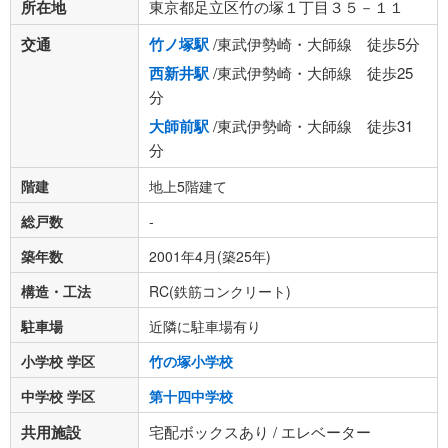
所在地
東京都足立区竹の塚１丁目３５－１１
交通
竹ノ塚駅
/東武伊勢崎・大師線 徒歩5分
西新井駅
/東武伊勢崎・大師線 徒歩25
分
大師前駅
/東武伊勢崎・大師線 徒歩31
分
階建
地上5階建て
総戸数
-
築年数
2001年4月(築25年)
構造・工法
RC(鉄筋コンクリート)
駐車場
近隣に駐車場有り
小学校 学区
竹の塚小学校
中学校 学区
第十四中学校
共用施設
宅配ボックスあり / エレベーター