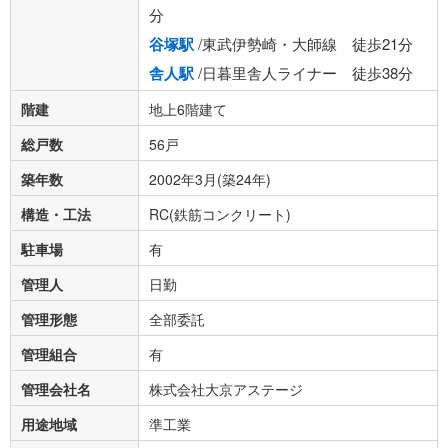
分
谷塚駅
/東武伊勢崎・大師線 徒歩21分
舎人駅
/日暮里舎人ライナー 徒歩38分
階建
地上6階建て
総戸数
56戸
築年数
2002年3月(築24年)
構造・工法
RC(鉄筋コンクリート)
駐車場
有
管理人
日勤
管理形態
全部委託
管理組合
有
管理会社名
株式会社大京アステージ
用途地域
準工業