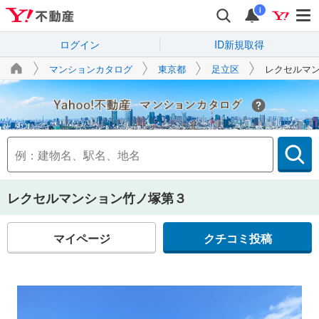
i
ログイン
ID新規取得
マンションカタログ
東京都
足立区
レクセルマ
Yahoo!不動産
レクセルマンション竹ノ塚第３
マイページ
クチコミ投稿