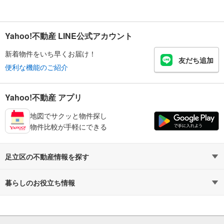
Yahoo!不動産 LINE公式アカウント
新着物件をいち早くお届け！
友だち追加
便利な機能のご紹介
Yahoo!不動産 アプリ
地図でサクッと物件探し
物件比較が手軽にできる
足立区の不動産情報を探す
不動産・住宅
賃貸住宅
暮らしのお役立ち情報
新築マンション
マンションカタログ
中古マンション
教えて！住まいの先生