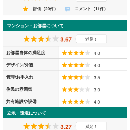
評価（20件）
コメント（11件）
マンション・お部屋について
3.67
満足！
お部屋自体の満足度
4.0
デザイン/外観
4.0
管理/お手入れ
3.5
住民の雰囲気
3.0
共有施設や設備
4.0
立地・環境について
3.27
満足！