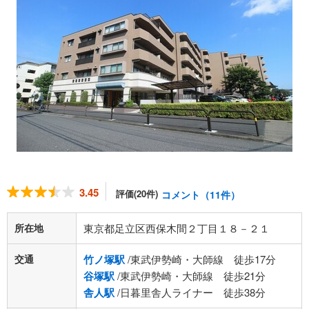
3.45
評価(20件)
コメント（11件）
所在地
東京都足立区西保木間２丁目１８－２１
交通
竹ノ塚駅
/東武伊勢崎・大師線 徒歩17分
谷塚駅
/東武伊勢崎・大師線 徒歩21分
舎人駅
/日暮里舎人ライナー 徒歩38分