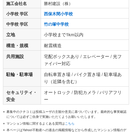
施工会社名
勝村建設（株）
小学校 学区
西保木間小学校
中学校 学区
竹の塚中学校
立地
小学校まで1km以内
構造・規模
耐震構造
共用施設
宅配ボックスあり / エレベーター / 光フ
ァイバー対応
駐輪・駐車場
自転車置き場 / バイク置き場 / 駐車場あ
り（近隣を含む）
セキュリティ・
オートロック / 防犯カメラ / バリアフリ
安全
ー
募集中のクチコミは投稿ユーザの主観や意見に基づいています。最終的な事実確認
については必ずご自身で実施いただくようお願いいたします。
マンション情報に関するよくある質問は
こちら
本ページはYahoo!不動産への過去の掲載情報などから作成したマンション情報のデ