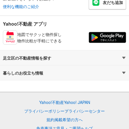
友だち追加
便利な機能のご紹介
Yahoo!不動産 アプリ
地図でサクッと物件探し
物件比較が手軽にできる
足立区の不動産情報を探す
不動産・住宅
賃貸住宅
暮らしのお役立ち情報
新築マンション
マンションカタログ
中古マンション
教えて！住まいの先生
Yahoo!不動産
Yahoo! JAPAN
新築一戸建て
中古一戸建て
プライバシーポリシー
プライバシーセンター
注文住宅
土地
規約
掲載希望の方へ
免責事項
ご意見・ご要望
ヘルプ