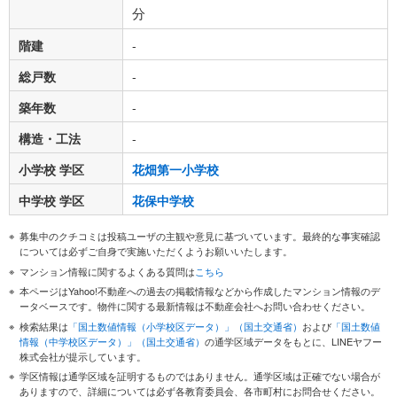
分
階建
-
総戸数
-
築年数
-
構造・工法
-
小学校 学区
花畑第一小学校
中学校 学区
花保中学校
募集中のクチコミは投稿ユーザの主観や意見に基づいています。最終的な事実確認
については必ずご自身で実施いただくようお願いいたします。
マンション情報に関するよくある質問は
こちら
本ページはYahoo!不動産への過去の掲載情報などから作成したマンション情報のデ
ータベースです。物件に関する最新情報は不動産会社へお問い合わせください。
検索結果は
「国土数値情報（小学校区データ）」（国土交通省）
および
「国土数値
情報（中学校区データ）」（国土交通省）
の通学区域データをもとに、LINEヤフー
株式会社が提示しています。
学区情報は通学区域を証明するものではありません。通学区域は正確でない場合が
ありますので、詳細については必ず各教育委員会、各市町村にお問合せください。