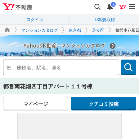
i
ログイン
ID新規取得
マンションカタログ
東京都
足立区
都営南花畑
Yahoo!不動産
都営南花畑四丁目アパート１１号棟
マイページ
クチコミ投稿